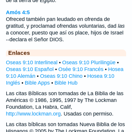
de la tierra de Egipto.
Amós 4:5
Ofreced también pan leudado en ofrenda de
gratitud, y proclamad ofrendas voluntarias, dad
las
a conocer, puesto que así os place, hijos de Israel
--declara el Señor DIOS.
Enlaces
Oseas 9:10 Interlineal
•
Oseas 9:10 Plurilingüe
•
Oseas 9:10 Español
•
Osée 9:10 Francés
•
Hosea
9:10 Alemán
•
Oseas 9:10 Chino
•
Hosea 9:10
Inglés
•
Bible Apps
•
Bible Hub
Las citas Bíblicas son tomadas de La Biblia de las
Américas © 1986, 1995, 1997 by The Lockman
Foundation, La Habra, Calif,
http://www.lockman.org
. Usadas con permiso.
Las citas bíblicas son tomadas Nueva Biblia de los
Hispanos © 2005 by The Lockman Foundation, La