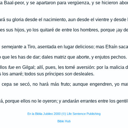
 a Baal-peor, y se apartaron para vergüenza, y se hicieron a
ará su gloria desde el nacimiento, aun desde el vientre y desde
des sus hijos, yo los quitaré de entre los hombres, porque ¡ay 
 semejante
a Tiro, asentada en lugar delicioso; mas Efraín saca
que les has de dar; dales matriz que aborte, y enjutos pechos.
llos
fue
en Gilgal; allí, pues, les tomé aversión: por la malicia
 los amaré; todos sus príncipes
son
desleales.
su cepa se secó, no hará más fruto; aunque engendren, yo ma
, porque ellos no le oyeron; y andarán errantes entre los gentil
En la Biblia Jubileo 2000 (©) Life Sentence Publishing
Bible Hub