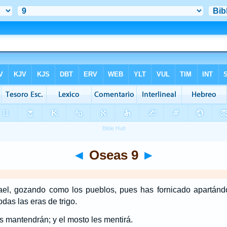
◄
Oseas 9
►
rael, gozando como los pueblos, pues has fornicado apartánd
odas las eras de trigo.
os mantendrán; y el mosto les mentirá.