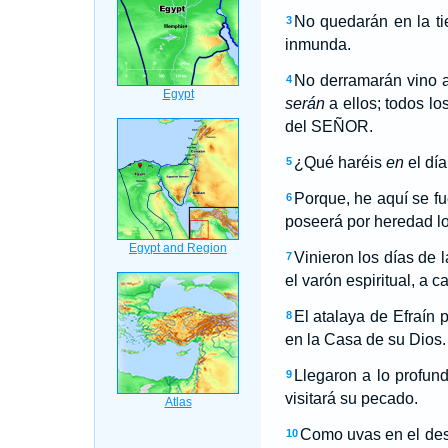
No quedarán en la ti
3
inmunda.
No derramarán vino a
4
serán
a ellos; todos l
del SEÑOR.
¿Qué haréis
en
el día
5
Porque, he aquí se fu
6
poseerá por heredad lo
Vinieron los días de l
7
el varón espiritual, a c
El atalaya de Efraín
8
en la Casa de su Dios.
Llegaron a lo profun
9
visitará su pecado.
Como uvas en el desie
10