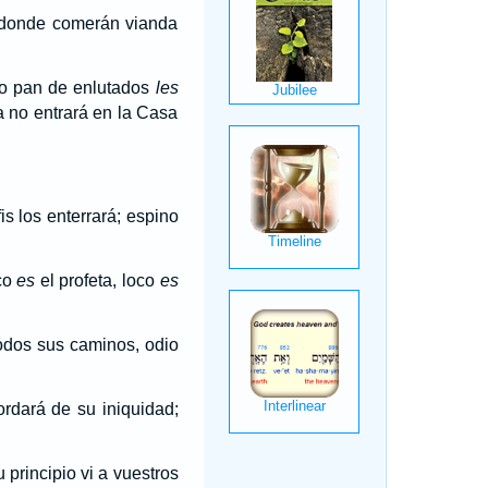
, donde comerán vianda
mo pan de enlutados
les
a no entrará en la Casa
is los enterrará; espino
oco
es
el profeta, loco
es
odos sus caminos, odio
rdará de su iniquidad;
 principio vi a vuestros