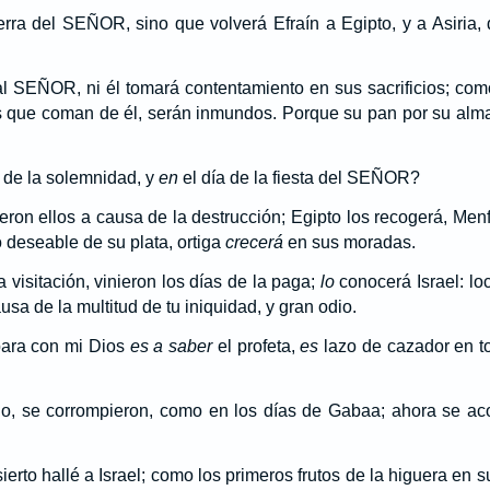
erra del SEÑOR, sino que volverá Efraín a Egipto, y a Asiria
l SEÑOR, ni él tomará contentamiento en sus sacrificios; co
os que coman de él, serán inmundos. Porque su pan por su alm
 de la solemnidad, y
en
el día de la fiesta del SEÑOR?
eron ellos a causa de la destrucción; Egipto los recogerá, Menf
 deseable de su plata, ortiga
crecerá
en sus moradas.
a visitación, vinieron los días de la paga;
lo
conocerá Israel: l
ausa de la multitud de tu iniquidad, y gran odio.
 para con mi Dios
es a saber
el profeta,
es
lazo de cazador en t
do, se corrompieron, como en los días de Gabaa; ahora se aco
rto hallé a Israel; como los primeros frutos de la higuera en su