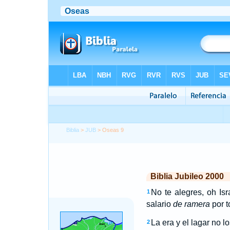
Biblia
>
JUB
> Oseas 9
Biblia Jubileo 2000
No te alegres, oh Is
1
salario
de ramera
por t
La era y el lagar no l
2