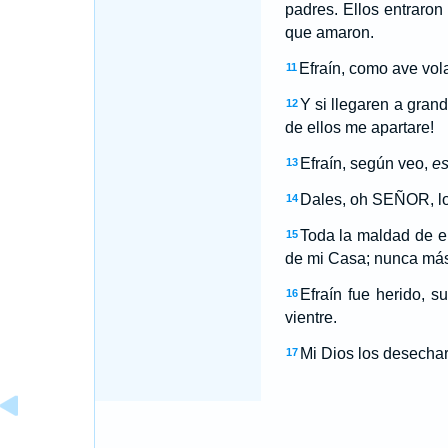
padres. Ellos entraron
que amaron.
Efraín, como ave vol
11
Y si llegaren a gran
12
de ellos me apartare!
Efraín, según veo,
es
13
Dales, oh SEÑOR, lo 
14
Toda la maldad de e
15
de mi Casa; nunca más
Efraín fue herido, 
16
vientre.
Mi Dios los desechará
17