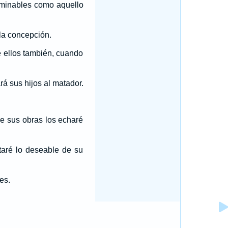
bominables como aquello
 la concepción.
de ellos también, cuando
rá sus hijos al matador.
 de sus obras los echaré
taré lo deseable de su
es.