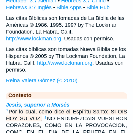
Hebraeer 3:7 Alemán
•
Hebreos 3:7 Chino
•
Hebrews 3:7 Inglés
•
Bible Apps
•
Bible Hub
Las citas Bíblicas son tomadas de La Biblia de las
Américas © 1986, 1995, 1997 by The Lockman
Foundation, La Habra, Calif,
http://www.lockman.org
. Usadas con permiso.
Las citas bíblicas son tomadas Nueva Biblia de los
Hispanos © 2005 by The Lockman Foundation, La
Habra, Calif,
http://www.lockman.org
. Usadas con
permiso.
Reina Valera Gómez (© 2010)
Contexto
Jesús, superior a Moisés
Por lo cual, como dice el Espíritu Santo: SI OIS
7
HOY SU VOZ,
NO ENDUREZCAIS VUESTROS
8
CORAZONES, COMO EN LA PROVOCACION,
COMO EN EL DIA DE LA PRUEBA EN EL