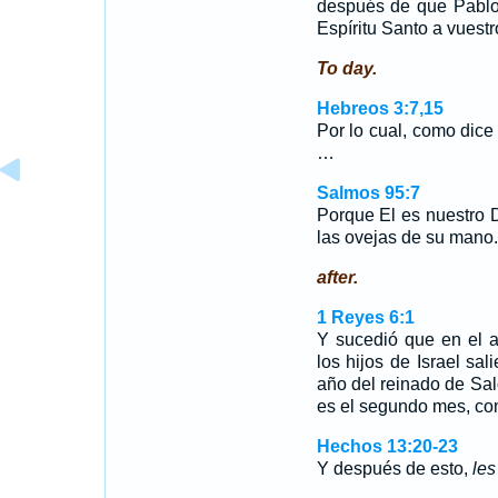
después de que Pablo
Espíritu Santo a vuestr
To day.
Hebreos 3:7,15
Por lo cual, como dic
…
Salmos 95:7
Porque El es nuestro D
las ovejas de su mano. 
after.
1 Reyes 6:1
Y sucedió que en el 
los hijos de Israel sal
año del reinado de Sal
es el segundo mes, co
Hechos 13:20-23
Y después de esto,
les