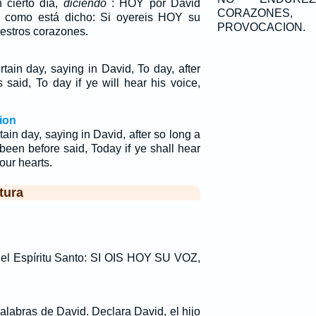
 cierto día,
diciendo
: HOY por David
CORAZONES
, como está dicho: Si oyereis HOY su
PROVOCACION.
estros corazones.
rtain day, saying in David, To day, after
s said, To day if ye will hear his voice,
ion
tain day, saying in David, after so long a
 been before said, Today if ye shall hear
our hearts.
tura
e el Espíritu Santo: SI OIS HOY SU VOZ,
alabras de David. Declara David, el hijo