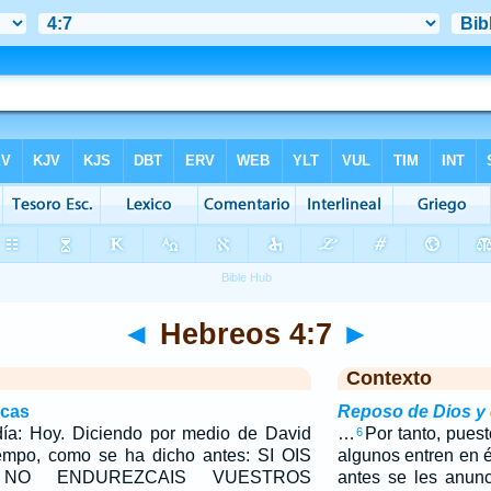
◄
Hebreos 4:7
►
Contexto
icas
Reposo de Dios y 
día: Hoy. Diciendo por medio de David
…
Por tanto, puest
6
mpo, como se ha dicho antes: SI OIS
algunos entren en é
NO ENDUREZCAIS VUESTROS
antes se les anun