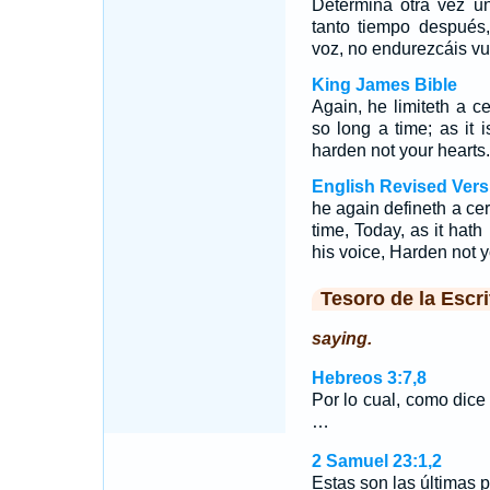
Determina otra vez un
tanto tiempo después
voz, no endurezcáis vu
King James Bible
Again, he limiteth a ce
so long a time; as it i
harden not your hearts.
English Revised Vers
he again defineth a cer
time, Today, as it hath
his voice, Harden not y
Tesoro de la Escri
saying.
Hebreos 3:7,8
Por lo cual, como dic
…
2 Samuel 23:1,2
Estas son las últimas p