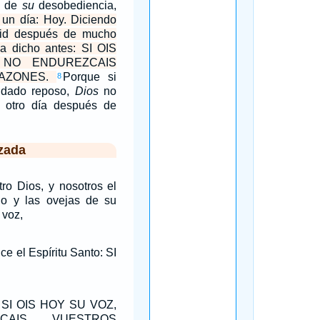
a de
su
desobediencia,
 un día: Hoy. Diciendo
id después de mucho
a dicho antes: SI OIS
 NO ENDUREZCAIS
AZONES.
Porque si
8
 dado reposo,
Dios
no
 otro día después de
zada
ro Dios, y nosotros el
o y las ovejas de su
 voz,
ce el Espíritu Santo: SI
: SI OIS HOY SU VOZ,
CAIS VUESTROS