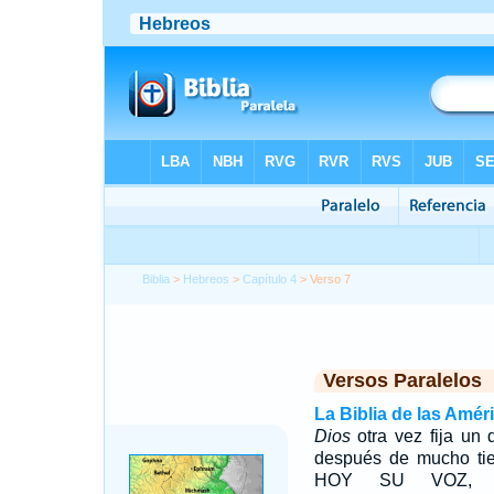
Biblia
>
Hebreos
>
Capítulo 4
> Verso 7
Versos Paralelos
La Biblia de las Amér
Dios
otra vez fija un 
después de mucho tie
HOY SU VOZ, 