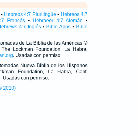
•
Hebreos 4:7 Plurilingüe
•
Hebreos 4:7
:7 Francés
•
Hebraeer 4:7 Alemán
•
ebrews 4:7 Inglés
•
Bible Apps
•
Bible
 tomadas de La Biblia de las Américas ©
 The Lockman Foundation, La Habra,
an.org
. Usadas con permiso.
n tomadas Nueva Biblia de los Hispanos
man Foundation, La Habra, Calif,
g
. Usadas con permiso.
© 2010)