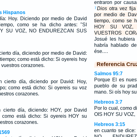
entraron por caus
Dios
otra vez fija
7
os Hispanos
por medio de Dav
 día: Hoy. Diciendo por medio de David
tiempo, como se h
empo, como se ha dicho antes: "SI
HOY SU VOZ,
Y SU VOZ, NO ENDUREZCAN SUS
VUESTROS COR
Josué les hubiera
habría hablado de
ése.…
cierto día, diciendo por medio de David:
tiempo; como está dicho: Si oyereis hoy
Referencia Cru
 vuestros corazones.
Salmos 95:7
Porque El es nuest
 cierto día, diciendo por David: Hoy,
pueblo de su prad
po; como está dicho: Si oyereis su voz
mano. Si oís hoy su
uestros corazones.
Hebreos 3:7
Por lo cual, como di
 cierto día,
diciendo
: HOY, por David
OIS HOY SU VOZ,
, como está dicho: Si oyereis HOY su
estros corazones.
Hebreos 3:15
en cuanto se dice
1569
NO ENDUREZ