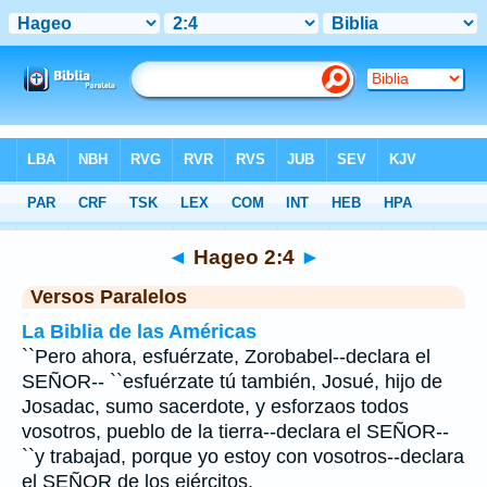
Biblia
>
Hageo
>
Capítulo 2
> Verso 4
◄
Hageo 2:4
►
Versos Paralelos
La Biblia de las Américas
``Pero ahora, esfuérzate, Zorobabel--declara el
SEÑOR-- ``esfuérzate tú también, Josué, hijo de
Josadac, sumo sacerdote, y esforzaos todos
vosotros, pueblo de la tierra--declara el SEÑOR--
``y trabajad, porque yo estoy con vosotros--declara
el SEÑOR de los ejércitos.