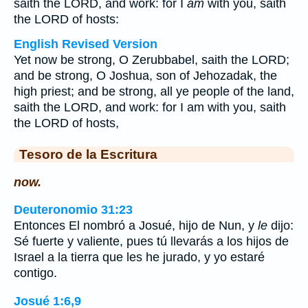
saith the LORD, and work: for I
am
with you, saith
the LORD of hosts:
English Revised Version
Yet now be strong, O Zerubbabel, saith the LORD;
and be strong, O Joshua, son of Jehozadak, the
high priest; and be strong, all ye people of the land,
saith the LORD, and work: for I am with you, saith
the LORD of hosts,
Tesoro de la Escritura
now.
Deuteronomio 31:23
Entonces El nombró a Josué, hijo de Nun, y
le
dijo:
Sé fuerte y valiente, pues tú llevarás a los hijos de
Israel a la tierra que les he jurado, y yo estaré
contigo.
Josué 1:6,9