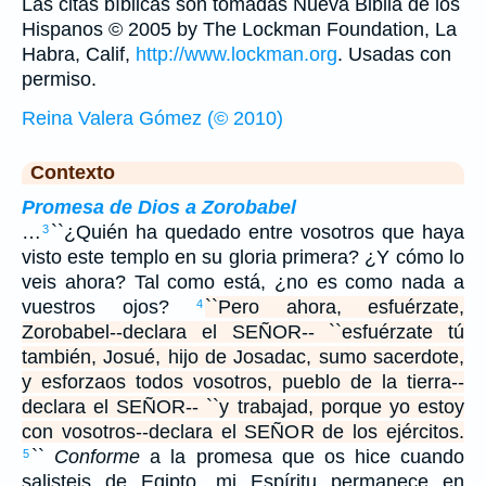
Las citas bíblicas son tomadas Nueva Biblia de los
Hispanos © 2005 by The Lockman Foundation, La
Habra, Calif,
http://www.lockman.org
. Usadas con
permiso.
Reina Valera Gómez (© 2010)
Contexto
Promesa de Dios a Zorobabel
…
``¿Quién ha quedado entre vosotros que haya
3
visto este templo en su gloria primera? ¿Y cómo lo
veis ahora? Tal como está, ¿no es como nada a
vuestros ojos?
``Pero ahora, esfuérzate,
4
Zorobabel--declara el SEÑOR-- ``esfuérzate tú
también, Josué, hijo de Josadac, sumo sacerdote,
y esforzaos todos vosotros, pueblo de la tierra--
declara el SEÑOR-- ``y trabajad, porque yo estoy
con vosotros--declara el SEÑOR de los ejércitos.
``
Conforme
a la promesa que os hice cuando
5
salisteis de Egipto, mi Espíritu permanece en