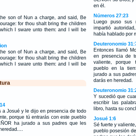
en él.
Números 27:23
he son of Nun a charge, and said, Be
Luego puso sus 
urage: for thou shalt bring the children
impartió autorida
d which I sware unto them: and I will be
había hablado por 
Deuteronomio 31:
ion
Entonces llamó Mo
he son of Nun a charge, and said, Be
en presencia de t
urage: for thou shalt bring the children
valiente, porque 
d which I sware unto them: and I will be
pueblo en la tie
jurado a sus padres
darás en heredad.
tura
Deuteronomio 31:
Y sucedió que cua
escribir las pala
,14
libro, hasta su conc
 a Josué y le dijo en presencia de todo
ente, porque tú entrarás con este pueblo
Josué 1:6
SEÑOR ha jurado a sus padres que les
Sé fuerte y valiente
n heredad.…
pueblo posesión de 