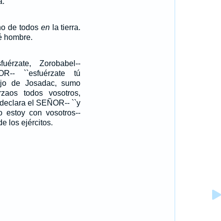
a.
no de todos
en
la tierra.
sé hombre.
uérzate, Zorobabel--
R-- ``esfuérzate tú
ijo de Josadac, sumo
rzaos todos vosotros,
--declara el SEÑOR-- ``y
o estoy con vosotros--
 los ejércitos.