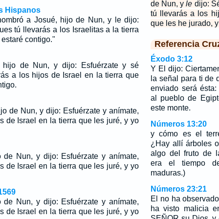
de Nun, y
le
dijo: Sé
os Hispanos
tú llevarás a los hi
mbró a Josué, hijo de Nun, y le dijo:
que les he jurado, y
ues tú llevarás a los Israelitas a la tierra
 estaré contigo."
Referencia Cru
Éxodo 3:12
hijo de Nun, y dijo: Esfuérzate y sé
Y El dijo: Ciertame
ás a los hijos de Israel en la tierra que
la señal para ti de
ntigo.
enviado será ésta
al pueblo de Egip
este monte.
jo de Nun, y dijo: Esfuérzate y anímate,
 de Israel en la tierra que les juré, y yo
Números 13:20
y cómo es el terren
¿Hay allí árboles 
algo del fruto de l
de Nun, y dijo: Esfuérzate y anímate,
era el tiempo d
 de Israel en la tierra que les juré, y yo
maduras.)
Números 23:21
1569
El no ha observado
de Nun, y dijo: Esfuérzate y anímate,
ha visto malicia e
 de Israel en la tierra que les juré, y yo
SEÑOR su Dios, y e