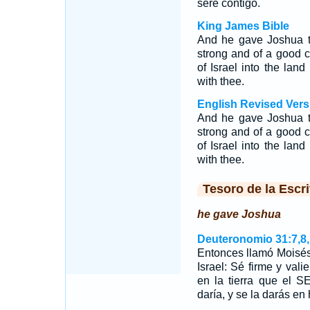
seré contigo.
King James Bible
And he gave Joshua t
strong and of a good co
of Israel into the lan
with thee.
English Revised Vers
And he gave Joshua t
strong and of a good co
of Israel into the lan
with thee.
Tesoro de la Escri
he gave Joshua
Deuteronomio 31:7,8
Entonces llamó Moisés
Israel: Sé firme y vali
en la tierra que el 
daría, y se la darás e