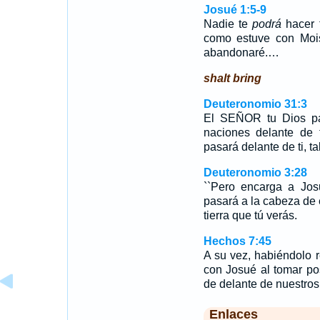
Josué 1:5-9
Nadie te
podrá
hacer f
como estuve con Moisé
abandonaré.…
shalt bring
Deuteronomio 31:3
El SEÑOR tu Dios pas
naciones delante de 
pasará delante de ti, 
Deuteronomio 3:28
``Pero encarga a Josu
pasará a la cabeza de e
tierra que tú verás.
Hechos 7:45
A su vez, habiéndolo r
con Josué al tomar po
de delante de nuestros
Enlaces