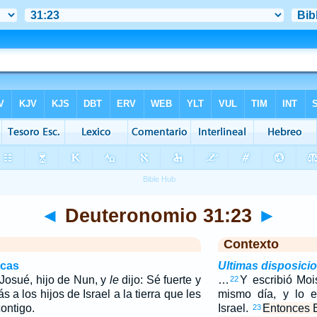
◄
Deuteronomio 31:23
►
Contexto
icas
Ultimas disposici
Josué, hijo de Nun, y
le
dijo: Sé fuerte y
…
Y escribió Moi
22
ás a los hijos de Israel a la tierra que les
mismo día, y lo e
contigo.
Israel.
Entonces E
23