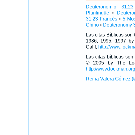
Deuteronomio 31:23 
Plurilingüe
•
Deutero
31:23 Francés
•
5 Mo
Chino
•
Deuteronomy 3
Las citas Bíblicas son
1986, 1995, 1997 by
Calif,
http://www.lockm
Las citas bíblicas so
© 2005 by The Lock
http://www.lockman.or
Reina Valera Gómez (