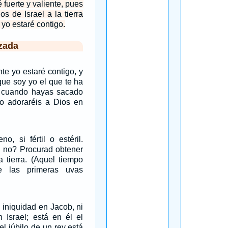
 fuerte y valiente, pues
jos de Israel a la tierra
 yo estaré contigo.
zada
nte yo estaré contigo, y
 que soy yo el que te ha
: cuando hayas sacado
to adoraréis a Dios en
o, si fértil o estéril.
o no? Procurad obtener
a tierra. (Aquel tiempo
e las primeras uvas
 iniquidad en Jacob, ni
n Israel; está en él el
l júbilo de un rey está