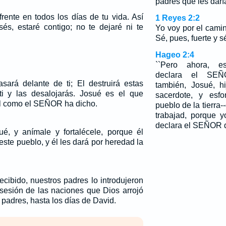
padres que les darí
rente en todos los días de tu vida. Así
1 Reyes 2:2
s, estaré contigo; no te dejaré ni te
Yo voy por el cami
Sé, pues, fuerte y 
Hageo 2:4
``Pero ahora, esf
declara el SEÑO
ará delante de ti; El destruirá estas
también, Josué, h
ti y las desalojarás. Josué es el que
sacerdote, y esfo
tal como el SEÑOR ha dicho.
pueblo de la tierra
trabajad, porque y
declara el SEÑOR de
é, y anímale y fortalécele, porque él
ste pueblo, y él les dará por heredad la
ecibido, nuestros padres lo introdujeron
sesión de las naciones que Dios arrojó
 padres, hasta los días de David.