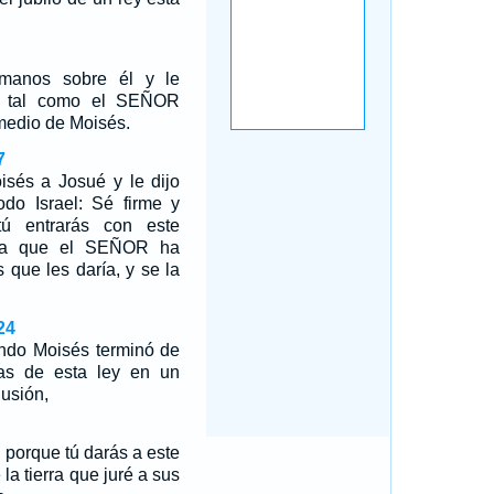
manos sobre él y le
d, tal como el SEÑOR
medio de Moisés.
7
isés a Josué y le dijo
odo Israel: Sé firme y
tú entrarás con este
rra que el SEÑOR ha
 que les daría, y se la
24
ndo Moisés terminó de
bras de esta ley en un
lusión,
, porque tú darás a este
la tierra que juré a sus