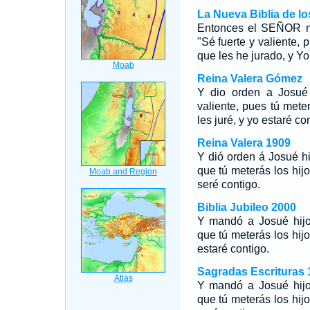
La Nueva Biblia de l
Entonces el SEÑOR no
"Sé fuerte y valiente, p
que les he jurado, y Yo
Reina Valera Gómez
Y dio orden a Josué 
valiente, pues tú meter
les juré, y yo estaré co
Reina Valera 1909
Y dió orden á Josué hi
que tú meterás los hijos
seré contigo.
Biblia Jubileo 2000
Y mandó a Josué hijo 
que tú meterás los hijos
estaré contigo.
Sagradas Escrituras 
Y mandó a Josué hijo 
que tú meterás los hijos