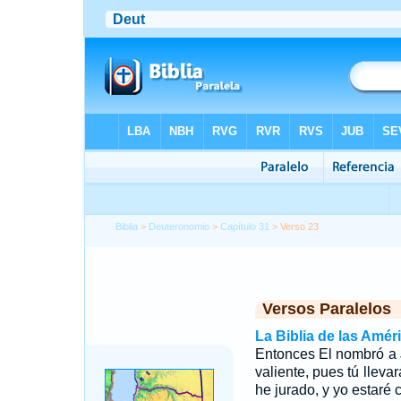
Biblia
>
Deuteronomio
>
Capítulo 31
> Verso 23
Versos Paralelos
La Biblia de las Amér
Entonces El nombró a 
valiente, pues tú llevar
he jurado, y yo estaré 