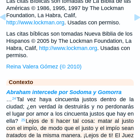
Las citas Bíblicas son tomadas de La Biblia de las
Américas © 1986, 1995, 1997 by The Lockman
Foundation, La Habra, Calif,
http://www.lockman.org
. Usadas con permiso.
Las citas bíblicas son tomadas Nueva Biblia de los
Hispanos © 2005 by The Lockman Foundation, La
Habra, Calif,
http://www.lockman.org
. Usadas con
permiso.
Reina Valera Gómez (© 2010)
Contexto
Abraham intercede por Sodoma y Gomorra
…
Tal vez haya cincuenta justos dentro de la
24
ciudad; ¿en verdad
la
destruirás y no perdonarás
el lugar por amor a los cincuenta justos que hay en
ella?
Lejos de ti hacer tal cosa: matar al justo
25
con el impío, de modo que el justo y el impío sean
tratados
de la misma manera. ¡Lejos de ti! El Juez