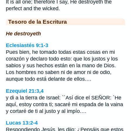
It is all one; therefore I say, He destroyeth the
perfect and the wicked.
Tesoro de la Escritura
He destroyeth
Eclesiastés 9:1-3
Pues bien, he tomado todas estas cosas en mi
corazón y declaro todo esto: que los justos y los
sabios y sus hechos están en la mano de Dios.
Los hombres no saben ni de amor ni de odio,
aunque todo está delante de ellos.…
Ezequiel 21:3,4
y di a la tierra de Israel: ``Así dice el SEÑOR: `He
aquí, estoy contra ti; sacaré mi espada de la vaina
y cortaré de ti al justo y al impío.…
Lucas 13:2-4
Respondiendo
Jesús,
les dijo: ¿Pensáis que estos