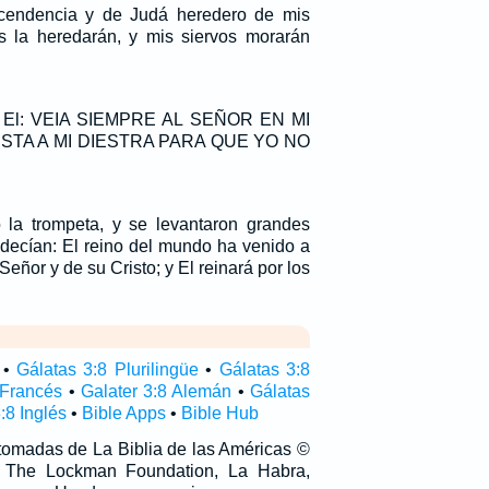
cendencia y de Judá heredero de mis
s la heredarán, y mis siervos morarán
e El: VEIA SIEMPRE AL SEÑOR EN MI
STA A MI DIESTRA PARA QUE YO NO
 la trompeta, y se levantaron grandes
 decían: El reino del mundo ha venido a
eñor y de su Cristo; y El reinará por los
•
Gálatas 3:8 Plurilingüe
•
Gálatas 3:8
 Francés
•
Galater 3:8 Alemán
•
Gálatas
:8 Inglés
•
Bible Apps
•
Bible Hub
 tomadas de La Biblia de las Américas ©
 The Lockman Foundation, La Habra,