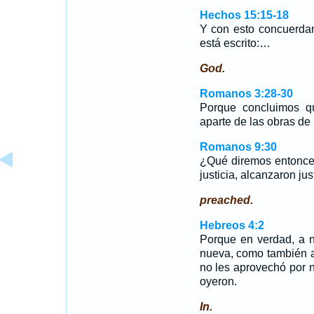
Hechos 15:15-18
Y con esto concuerdan
está escrito:…
God.
Romanos 3:28-30
Porque concluimos qu
aparte de las obras de 
Romanos 9:30
¿Qué diremos entonces
justicia, alcanzaron just
preached.
Hebreos 4:2
Porque en verdad, a 
nueva, como también a 
no les aprovechó por 
oyeron.
In.