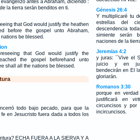
es, evangelizó antes a Abraham,
diciendo
:
e la tierra serán benditos en ti.
Génesis 26:4
Y multiplicaré tu
estrellas del 
seeing that God would justify the heathen
descendencia todas
hed before the gospel unto Abraham,
simiente serán b
ll nations be blessed.
naciones de la tierr
ion
Jeremías 4:2
oreseeing that God would justify the
y juras: ``Vive e
preached the gospel beforehand unto
juicio y en jus
e shall all the nations be blessed.
bendecirán en El l
gloriarán.
tura
Romanos 3:30
porque en verdad 
justificará
en virt
circuncisos y por
encerró todo bajo pecado, para que la
incircuncisos.
 fe en Jesucristo fuera dada a todos los
scritura? ECHA FUERA A LA SIERVA Y A