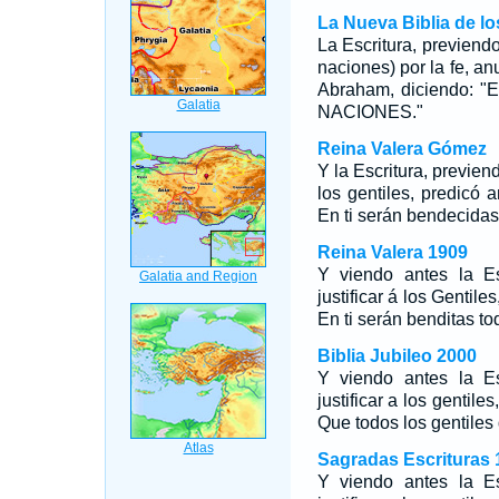
La Nueva Biblia de l
La Escritura, previendo
naciones) por la fe, 
Abraham, diciendo:
NACIONES."
Reina Valera Gómez
Y la Escritura, previend
los gentiles, predicó
En ti serán bendecidas
Reina Valera 1909
Y viendo antes la Es
justificar á los Gentil
En ti serán benditas to
Biblia Jubileo 2000
Y viendo antes la Es
justificar a los gentil
Que todos los gentiles d
Sagradas Escrituras 
Y viendo antes la Es