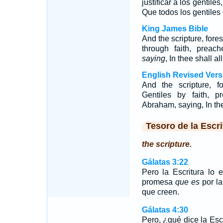
justificar a los gentil
Que todos los gentiles d
King James Bible
And the scripture, fore
through faith, preac
saying
, In thee shall a
English Revised Vers
And the scripture, f
Gentiles by faith, 
Abraham, saying, In the
Tesoro de la Escri
the scripture.
Gálatas 3:22
Pero la Escritura lo 
promesa
que es
por la
que creen.
Gálatas 4:30
Pero, ¿qué dice la E