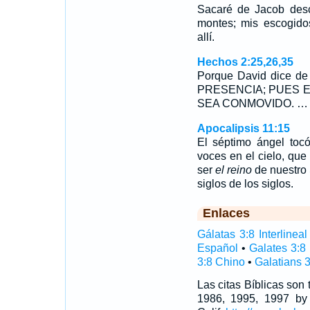
Sacaré de Jacob des
montes; mis escogido
allí.
Hechos 2:25,26,35
Porque David dice d
PRESENCIA; PUES E
SEA CONMOVIDO. …
Apocalipsis 11:15
El séptimo ángel tocó
voces en el cielo, que
ser
el reino
de nuestro S
siglos de los siglos.
Enlaces
Gálatas 3:8 Interlineal
Español
•
Galates 3:8
3:8 Chino
•
Galatians 3
Las citas Bíblicas son
1986, 1995, 1997 by