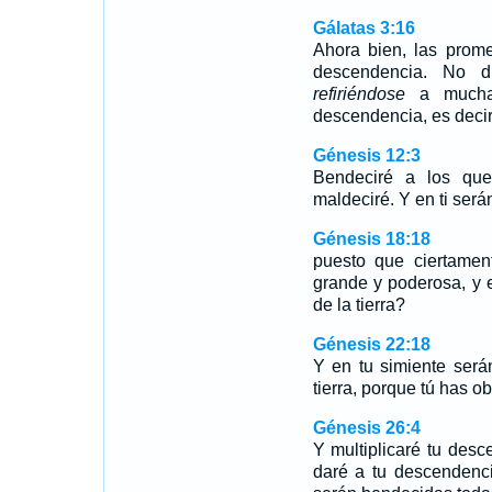
Gálatas 3:16
Ahora bien, las prom
descendencia. No d
refiriéndose
a mucha
descendencia, es decir,
Génesis 12:3
Bendeciré a los que
maldeciré. Y en ti serán
Génesis 18:18
puesto que ciertamen
grande y poderosa, y 
de la tierra?
Génesis 22:18
Y en tu simiente será
tierra, porque tú has o
Génesis 26:4
Y multiplicaré tu desc
daré a tu descendenci