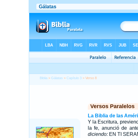
Biblia
>
Gálatas
>
Capítulo 3
> Verso 8
Versos Paralelos
La Biblia de las Amér
Y la Escritura, previend
la fe, anunció de an
diciendo:
EN TI SERA