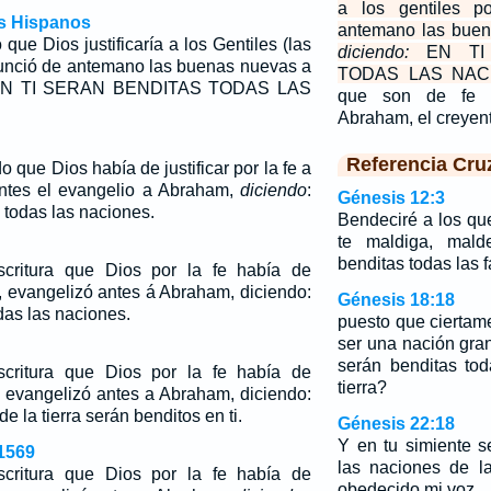
a los gentiles p
os Hispanos
antemano las buen
 que Dios justificaría a los Gentiles (las
diciendo:
EN TI 
anunció de antemano las buenas nuevas a
TODAS LAS NAC
 "EN TI SERAN BENDITAS TODAS LAS
que son de fe 
Abraham, el creyen
Referencia Cru
o que Dios había de justificar por la fe a
 antes el evangelio a Abraham,
diciendo
:
Génesis 12:3
 todas las naciones.
Bendeciré a los qu
te maldiga, mald
benditas todas las fa
critura que Dios por la fe había de
es, evangelizó antes á Abraham, diciendo:
Génesis 18:18
das las naciones.
puesto que ciertam
ser una nación gra
serán benditas to
critura que Dios por la fe había de
tierra?
es, evangelizó antes a Abraham,
diciendo
:
e la tierra serán benditos en ti.
Génesis 22:18
Y en tu simiente 
1569
las naciones de la
critura que Dios por la fe había de
obedecido mi voz.