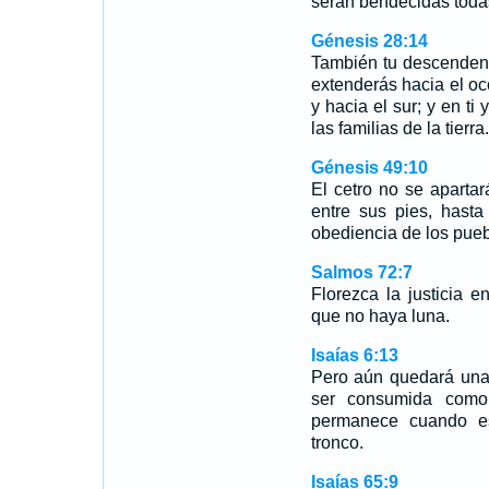
serán bendecidas todas 
Génesis 28:14
También tu descendenci
extenderás hacia el occ
y hacia el sur; y en ti
las familias de la tierra.
Génesis 49:10
El cetro no se aparta
entre sus pies, hast
obediencia de los pueb
Salmos 72:7
Florezca la justicia 
que no haya luna.
Isaías 6:13
Pero aún quedará una 
ser consumida como 
permanece cuando es
tronco.
Isaías 65:9