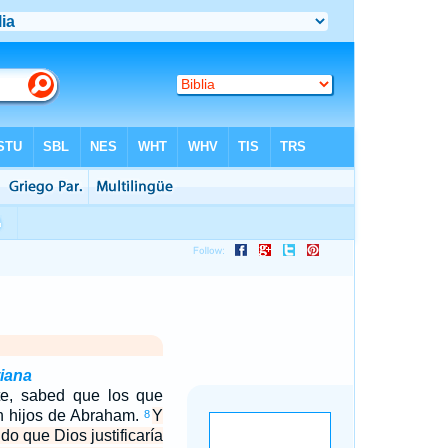
tiana
te, sabed que los que
on hijos de Abraham.
Y
8
ndo que Dios justificaría