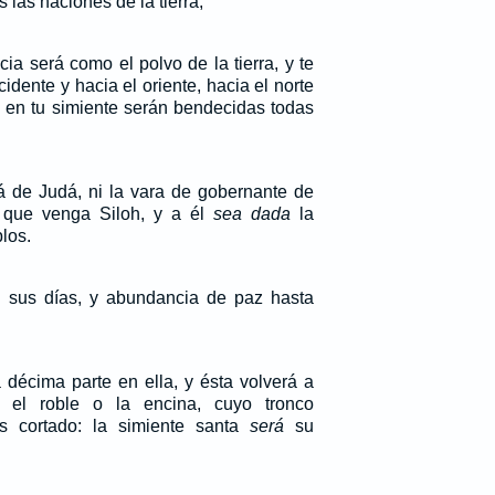
las naciones de la tierra,
a será como el polvo de la tierra, y te
idente y hacia el oriente, hacia el norte
 y en tu simiente serán bendecidas todas
rá de Judá, ni la vara de gobernante de
a que venga Siloh, y a él
sea dada
la
los.
en sus días, y abundancia de paz hasta
décima parte en ella, y ésta volverá a
el roble o la encina, cuyo tronco
 cortado: la simiente santa
será
su