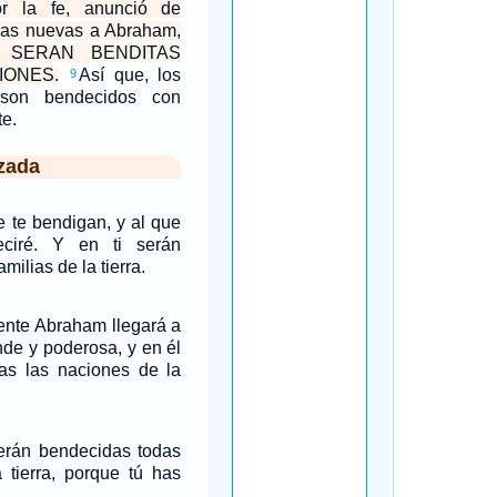
or la fe, anunció de
as nuevas a Abraham,
SERAN BENDITAS
IONES.
Así que, los
9
son bendecidos con
te.
zada
e te bendigan, y al que
eciré. Y en ti serán
milias de la tierra.
ente Abraham llegará a
nde y poderosa, y en él
das las naciones de la
serán bendecidas todas
 tierra, porque tú has