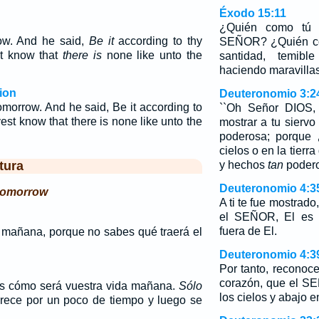
Éxodo 15:11
¿Quién como tú e
ow. And he said,
Be it
according to thy
SEÑOR? ¿Quién co
st know that
there is
none like unto the
santidad, temibl
haciendo maravilla
ion
Deuteronomio 3:2
omorrow. And he said, Be it according to
``Oh Señor DIOS,
est know that there is none like unto the
mostrar a tu sierv
poderosa; porque 
cielos o en la tier
tura
y hechos
tan
podero
Deuteronomio 4:3
 tomorrow
A ti te fue mostrad
el SEÑOR, El es D
fuera de El.
e mañana, porque no sabes qué traerá el
Deuteronomio 4:3
Por tanto, reconoce
corazón, que el S
is cómo será vuestra vida mañana.
Sólo
los cielos y abajo en
rece por un poco de tiempo y luego se