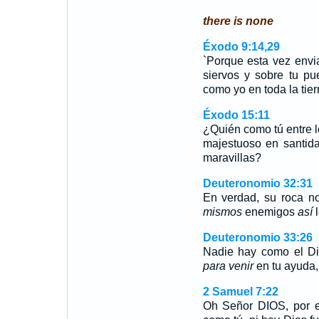
there is none
Éxodo 9:14,29
`Porque esta vez envia
siervos y sobre tu p
como yo en toda la tie
Éxodo 15:11
¿Quién como tú entre 
majestuoso en santida
maravillas?
Deuteronomio 32:31
En verdad, su roca n
mismos
enemigos
así
l
Deuteronomio 33:26
Nadie hay como el Di
para venir
en tu ayuda,
2 Samuel 7:22
Oh Señor DIOS, por e