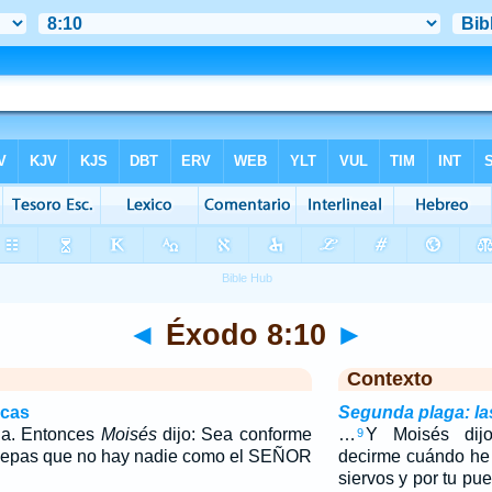
◄
Éxodo 8:10
►
Contexto
icas
Segunda plaga: la
na. Entonces
Moisés
dijo: Sea conforme
…
Y Moisés dij
9
 sepas que no hay nadie como el SEÑOR
decirme cuándo he d
siervos y por tu pu