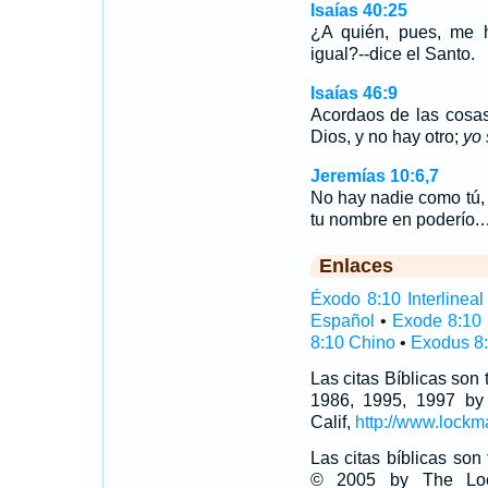
Isaías 40:25
¿A quién, pues, me 
igual?--dice el Santo.
Isaías 46:9
Acordaos de las cosas
Dios, y no hay otro;
yo 
Jeremías 10:6,7
No hay nadie como tú,
tu nombre en poderío.
Enlaces
Éxodo 8:10 Interlineal
Español
•
Exode 8:10
8:10 Chino
•
Exodus 8:
Las citas Bíblicas son
1986, 1995, 1997 by
Calif,
http://www.lockm
Las citas bíblicas so
© 2005 by The Lock