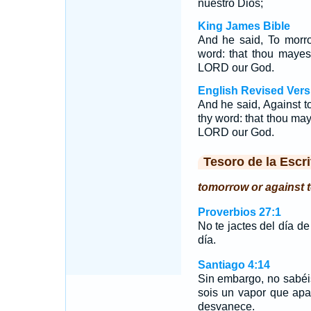
nuestro Dios;
King James Bible
And he said, To morr
word: that thou maye
LORD our God.
English Revised Vers
And he said, Against t
thy word: that thou may
LORD our God.
Tesoro de la Escri
tomorrow or against
Proverbios 27:1
No te jactes del día d
día.
Santiago 4:14
Sin embargo, no sabé
sois un vapor que apa
desvanece.