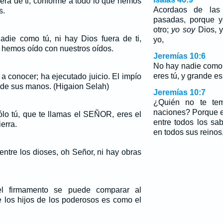
uera de ti, conforme a todo lo que hemos
Acordaos de las 
s.
pasadas, porque y
otro;
yo soy
Dios, 
ie como tú, ni hay Dios fuera de ti,
yo,
 hemos oído con nuestros oídos.
Jeremías 10:6
No hay nadie como
eres tú, y grande e
 conocer; ha ejecutado juicio. El impío
 de sus manos. (Higaion Selah)
Jeremías 10:7
¿Quién no te te
naciones? Porque e
lo tú, que te llamas el SEÑOR, eres el
entre todos los sa
ierra.
en todos sus reinos
ntre los dioses, oh Señor, ni hay obras
l firmamento se puede comparar al
los hijos de los poderosos es como el