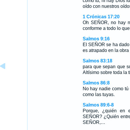
como tú, ni hay Dios f
oído con nuestros oído
1 Crónicas 17:20
Oh SEÑOR, no hay nad
conforme a todo lo que
Salmos 9:16
El SEÑOR se ha dado a
es atrapado en la obra
Salmos 83:18
para que sepan que só
Altísimo sobre toda la t
Salmos 86:8
No hay nadie como tú e
como las tuyas.
Salmos 89:6-8
Porque, ¿quién en e
SEÑOR? ¿Quién entre 
SEÑOR,…