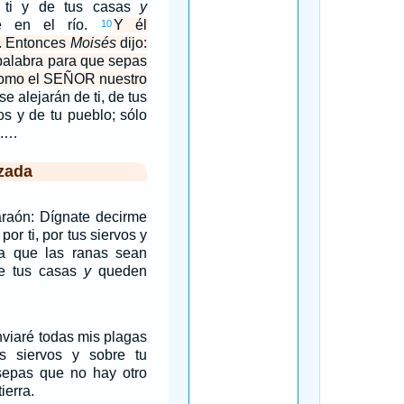
 ti y de tus casas
y
e en el río.
Y él
10
. Entonces
Moisés
dijo:
palabra para que sepas
como el SEÑOR nuestro
se alejarán de ti, de tus
os y de tu pueblo; sólo
o.…
zada
araón: Dígnate decirme
or ti, por tus siervos y
ra que las ranas sean
de tus casas
y
queden
nviaré todas mis plagas
us siervos y sobre tu
sepas que no hay otro
ierra.