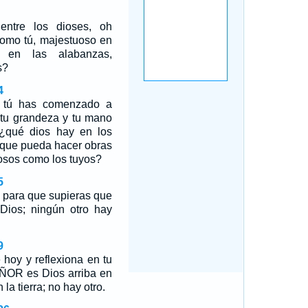
ntre los dioses, oh
mo tú, majestuoso en
e en las alabanzas,
s?
4
 tú has comenzado a
o tu grandeza y tu mano
¿qué dios hay en los
ra que pueda hacer obras
sos como los tuyos?
5
o, para que supieras que
ios; ningún otro hay
9
 hoy y reflexiona en tu
EÑOR es Dios arriba en
 la tierra; no hay otro.