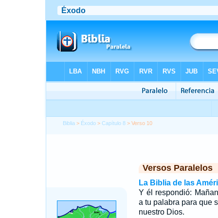
Biblia
>
Éxodo
>
Capítulo 8
> Verso 10
Versos Paralelos
La Biblia de las Amér
Y él respondió: Maña
a tu palabra para que
nuestro Dios.