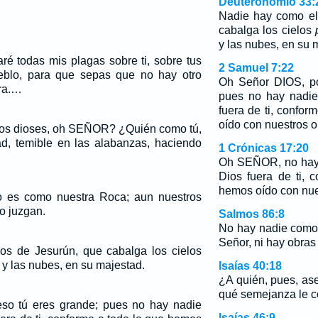
Deuteronomio 33:
Nadie hay como el
cabalga los cielos
y las nubes, en su 
ré todas mis plagas sobre ti, sobre tus
2 Samuel 7:22
ueblo, para que sepas que no hay otro
Oh Señor DIOS, po
rra.…
pues no hay nadie
fuera de ti, confo
oído con nuestros o
los dioses, oh SEÑOR? ¿Quién como tú,
d, temible en las alabanzas, haciendo
1 Crónicas 17:20
Oh SEÑOR, no hay 
Dios fuera de ti, 
hemos oído con nue
o es como nuestra Roca; aun nuestros
o juzgan.
Salmos 86:8
No hay nadie como 
Señor, ni hay obras
os de Jesurún, que cabalga los cielos
 y las nubes, en su majestad.
Isaías 40:18
¿A quién, pues, as
qué semejanza le 
so tú eres grande; pues no hay nadie
Isaías 46:9