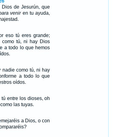
26
 Dios de Jesurún, que
para venir
en tu ayuda,
majestad.
r eso tú eres grande;
 como tú, ni hay Dios
rme a todo lo que hemos
ídos.
nadie como tú, ni hay
conforme a todo lo que
stros oídos.
tú entre los dioses, oh
 como las tuyas.
emejaréis a Dios, o con
compararéis?