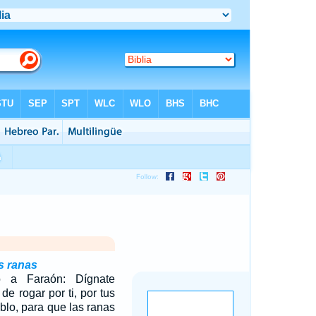
s ranas
o a Faraón: Dígnate
e rogar por ti, por tus
eblo, para que las ranas