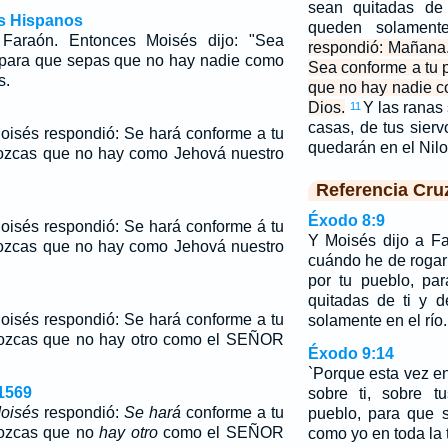
sean quitadas de
os Hispanos
queden solament
 Faraón. Entonces Moisés dijo: "Sea
respondió: Mañana
 para que sepas que no hay nadie como
Sea conforme a tu 
s.
que no hay nadie 
Dios.
Y las ranas 
11
casas, de tus sierv
Moisés respondió: Se hará conforme a tu
quedarán en el Nil
nozcas que no hay como Jehová nuestro
Referencia Cru
Éxodo 8:9
Moisés respondió: Se hará conforme á tu
Y Moisés dijo a F
nozcas que no hay como Jehová nuestro
cuándo he de rogar p
por tu pueblo, pa
quitadas de ti y 
oisés
respondió:
Se hará
conforme a tu
solamente en el río.
nozcas que no
hay otro
como el SEÑOR
Éxodo 9:14
`Porque esta vez e
1569
sobre ti, sobre t
oisés
respondió:
Se hará
conforme a tu
pueblo, para que 
nozcas que no
hay otro
como el SEÑOR
como yo en toda la t