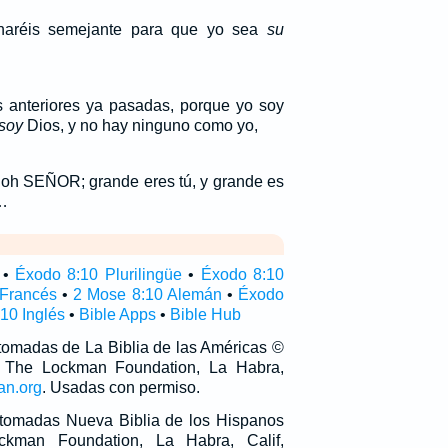
haréis semejante para que yo sea
su
 anteriores ya pasadas, porque yo soy
soy
Dios, y no hay ninguno como yo,
 oh SEÑOR; grande eres tú, y grande es
…
•
Éxodo 8:10 Plurilingüe
•
Éxodo 8:10
 Francés
•
2 Mose 8:10 Alemán
•
Éxodo
10 Inglés
•
Bible Apps
•
Bible Hub
 tomadas de La Biblia de las Américas ©
 The Lockman Foundation, La Habra,
an.org
. Usadas con permiso.
n tomadas Nueva Biblia de los Hispanos
man Foundation, La Habra, Calif,