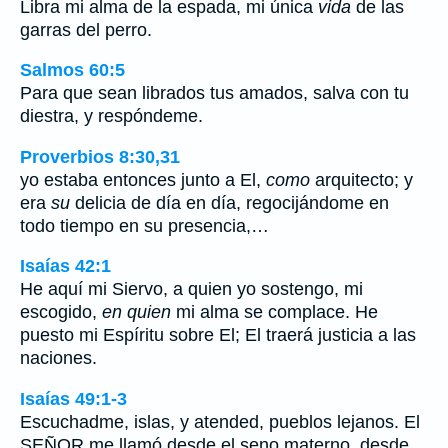
Libra mi alma de la espada, mi única
vida
de las
garras del perro.
Salmos 60:5
Para que sean librados tus amados, salva con tu
diestra, y respóndeme.
Proverbios 8:30,31
yo estaba entonces junto a El,
como
arquitecto; y
era
su
delicia de día en día, regocijándome en
todo tiempo en su presencia,…
Isaías 42:1
He aquí mi Siervo, a quien yo sostengo, mi
escogido,
en quien
mi alma se complace. He
puesto mi Espíritu sobre El; El traerá justicia a las
naciones.
Isaías 49:1-3
Escuchadme, islas, y atended, pueblos lejanos. El
SEÑOR me llamó desde el seno materno, desde