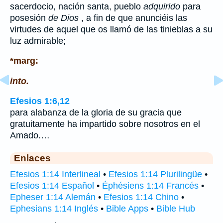
sacerdocio, nación santa, pueblo
adquirido
para
posesión
de Dios
, a fin de que anunciéis las
virtudes de aquel que os llamó de las tinieblas a su
luz admirable;
*marg:
into.
Efesios 1:6,12
para alabanza de la gloria de su gracia que
gratuitamente ha impartido sobre nosotros en el
Amado.…
Enlaces
Efesios 1:14 Interlineal
•
Efesios 1:14 Plurilingüe
•
Efesios 1:14 Español
•
Éphésiens 1:14 Francés
•
Epheser 1:14 Alemán
•
Efesios 1:14 Chino
•
Ephesians 1:14 Inglés
•
Bible Apps
•
Bible Hub