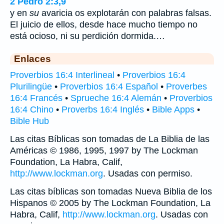
2 Pedro 2:3,9
y en
su
avaricia os explotarán con palabras falsas.
El juicio de ellos, desde hace mucho tiempo no
está ocioso, ni su perdición dormida.…
Enlaces
Proverbios 16:4 Interlineal
•
Proverbios 16:4
Plurilingüe
•
Proverbios 16:4 Español
•
Proverbes
16:4 Francés
•
Sprueche 16:4 Alemán
•
Proverbios
16:4 Chino
•
Proverbs 16:4 Inglés
•
Bible Apps
•
Bible Hub
Las citas Bíblicas son tomadas de La Biblia de las
Américas © 1986, 1995, 1997 by The Lockman
Foundation, La Habra, Calif,
http://www.lockman.org
. Usadas con permiso.
Las citas bíblicas son tomadas Nueva Biblia de los
Hispanos © 2005 by The Lockman Foundation, La
Habra, Calif,
http://www.lockman.org
. Usadas con