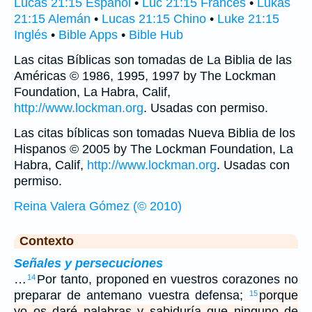
Lucas 21:15 Español
•
Luc 21:15 Francés
•
Lukas
21:15 Alemán
•
Lucas 21:15 Chino
•
Luke 21:15
Inglés
•
Bible Apps
•
Bible Hub
Las citas Bíblicas son tomadas de La Biblia de las
Américas © 1986, 1995, 1997 by The Lockman
Foundation, La Habra, Calif,
http://www.lockman.org
. Usadas con permiso.
Las citas bíblicas son tomadas Nueva Biblia de los
Hispanos © 2005 by The Lockman Foundation, La
Habra, Calif,
http://www.lockman.org
. Usadas con
permiso.
Reina Valera Gómez (© 2010)
Contexto
Señales y persecuciones
…
Por tanto, proponed en vuestros corazones no
14
preparar de antemano vuestra defensa;
porque
15
yo os daré palabras y sabiduría que ninguno de