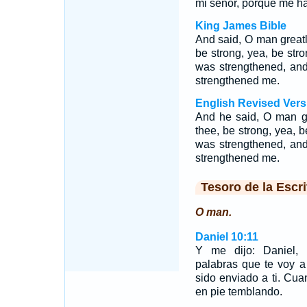
mi señor, porque me ha
King James Bible
And said, O man greatl
be strong, yea, be st
was strengthened, and
strengthened me.
English Revised Vers
And he said, O man gr
thee, be strong, yea, 
was strengthened, and
strengthened me.
Tesoro de la Escri
O man.
Daniel 10:11
Y me dijo: Daniel, 
palabras que te voy a
sido enviado a ti. Cu
en pie temblando.