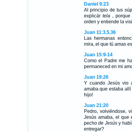
Daniel 9:23
Al principio de tus sú
explicár
tela
, porque 
orden y entiende la vis
Juan 11:3,5,36
Las hermanas entonc
mira, el que tú amas e
Juan 15:9-14
Como el Padre me h
permaneced en mi am
Juan 19:26
Y cuando Jesús vio a
amaba que estaba allí c
hijo!
Juan 21:20
Pedro, volviéndose, 
Jesús amaba, el que e
pecho
de Jesús
y habí
entregar?