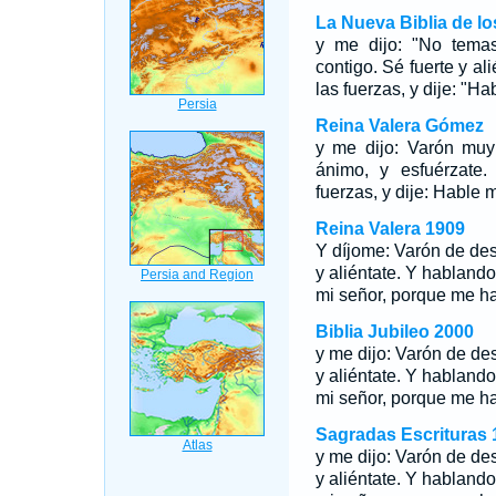
La Nueva Biblia de l
y me dijo: "No tema
contigo. Sé fuerte y a
las fuerzas, y dije: "H
Reina Valera Gómez
y me dijo: Varón muy
ánimo, y esfuérzate
fuerzas, y dije: Hable 
Reina Valera 1909
Y díjome: Varón de des
y aliéntate. Y hablando
mi señor, porque me ha
Biblia Jubileo 2000
y me dijo: Varón de des
y aliéntate. Y hablando
mi señor, porque me ha
Sagradas Escrituras 
y me dijo: Varón de des
y aliéntate. Y hablando