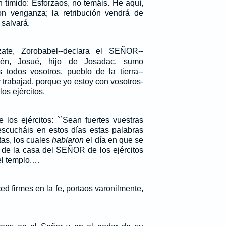
 tímido: Esforzaos, no temáis. He aquí,
on venganza; la retribución vendrá de
salvará.
zate, Zorobabel--declara el SEÑOR--
bién, Josué, hijo de Josadac, sumo
s todos vosotros, pueblo de la tierra--
 trabajad, porque yo estoy con vosotros-
os ejércitos.
los ejércitos: ``Sean fuertes vuestras
scucháis en estos días estas palabras
tas, los cuales
hablaron
el día en que se
s de la casa del SEÑOR de los ejércitos
del templo.…
d firmes en la fe, portaos varonilmente,