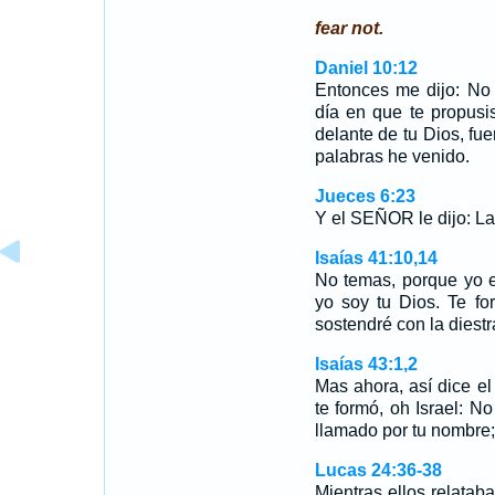
fear not.
Daniel 10:12
Entonces me dijo: No 
día en que te propusi
delante de tu Dios, fue
palabras he venido.
Jueces 6:23
Y el SEÑOR le dijo: L
Isaías 41:10,14
No temas, porque yo e
yo soy tu Dios. Te for
sostendré con la diestr
Isaías 43:1,2
Mas ahora, así dice e
te formó, oh Israel: N
llamado por tu nombre;
Lucas 24:36-38
Mientras ellos relata