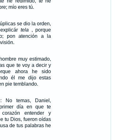
te he redimido, te he
re; mío eres tú.
súplicas se dio la orden,
explicár
tela
, porque
o; pon atención a la
visión.
, hombre muy estimado,
as que te voy a decir y
orque ahora he sido
ndo él me dijo estas
en pie temblando.
: No temas, Daniel,
primer día en que te
 corazón entender y
de tu Dios, fueron oídas
ausa de tus palabras he