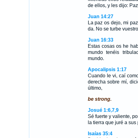
de ellos, y les dijo: P
Juan 14:27
La paz os dejo, mi pa
da. No se turbe vuestr
Juan 16:33
Estas cosas os he hab
mundo tenéis tribula
mundo.
Apocalipsis 1:17
Cuando le vi, caí com
derecha sobre mí, dic
último,
be strong.
Josué 1:6,7,9
Sé fuerte y valiente, p
la tierra que juré a su
Isaías 35:4