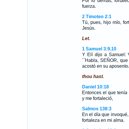
Por lo demás, fortal
fuerza.
2 Timoteo 2:1
Tú, pues, hijo mío, fo
Jesús.
Let.
1 Samuel 3:9,10
Y Elí dijo a Samuel: V
``Habla, SEÑOR, que 
acostó en su aposent
thou hast.
Daniel 10:18
Entonces el que tenía
y me fortaleció,
Salmos 138:3
En el día que invoqué,
fortaleza en mi alma.