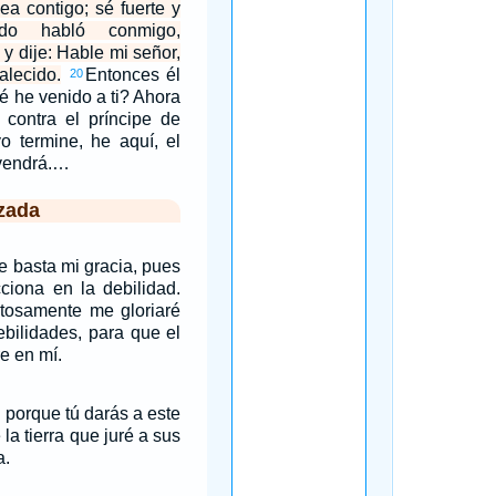
ea contigo; sé fuerte y
ndo habló conmigo,
 y dije: Hable mi señor,
alecido.
Entonces él
20
é he venido a ti? Ahora
 contra el príncipe de
o termine, he aquí, el
 vendrá.…
zada
e basta mi gracia, pues
ciona en la debilidad.
stosamente me gloriaré
bilidades, para que el
e en mí.
, porque tú darás a este
la tierra que juré a sus
a.