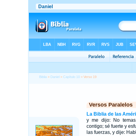
Biblia
>
Daniel
>
Capítulo 10
> Verso 19
Versos Paralelos
La Biblia de las Amér
y me dijo: No temas
contigo; sé fuerte y e
las fuerzas, y dije: Ha