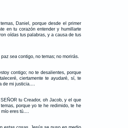
temas, Daniel, porque desde el primer
ste en tu corazón entender y humillarte
ron oídas tus palabras, y a causa de tus
a paz
sea
contigo, no temas; no morirás.
stoy contigo; no te desalientes, porque
taleceré, ciertamente te ayudaré, sí, te
a de mi justicia.…
l SEÑOR tu Creador, oh Jacob, y el que
o temas, porque yo te he redimido, te he
 mío eres tú.…
ban estas cosas, Jesús se puso en medio