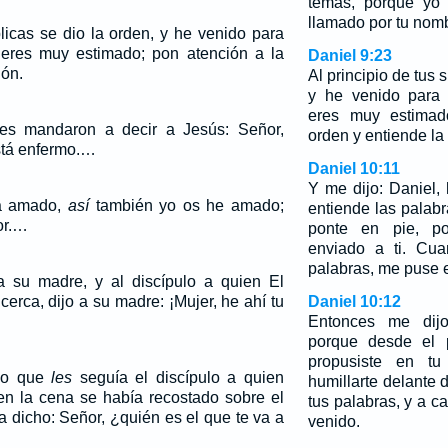
temas, porque yo 
llamado por tu nomb
plicas se dio la orden, y he venido para
eres muy estimado; pon atención a la
Daniel 9:23
ión.
Al principio de tus 
y he venido para 
eres muy estimad
es mandaron a decir a Jesús: Señor,
orden y entiende la 
stá enfermo.…
Daniel 10:11
Y me dijo: Daniel
a amado,
así
también yo os he amado;
entiende las palabr
or.…
ponte en pie, p
enviado a ti. Cua
palabras, me puse 
 su madre, y al discípulo a quien El
erca, dijo a su madre: ¡Mujer, he ahí tu
Daniel 10:12
Entonces me dijo
porque desde el 
propusiste en tu
vio que
les
seguía el discípulo a quien
humillarte delante 
n la cena se había recostado sobre el
tus palabras, y a c
a dicho: Señor, ¿quién es el que te va a
venido.