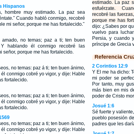
estimado. La paz s
os Hispanos
esfuérzate. Cua
s, hombre muy estimado. La paz sea
recobré las fuerzas,
liéntate." Cuando habló conmigo, recobré
porque me has fort
able mi señor, porque me has fortalecido."
dijo: ¿Sabes por qu
vuelvo para luchar
Persia, y cuando y
 amado, no temas; paz a ti; ten buen
príncipe de Grecia
. Y hablando él conmigo recobré las
mi señor, porque me has fortalecido.
Referencia Cru
2 Corintios 12:9
eos, no temas: paz á ti; ten buen ánimo,
Y El me ha dicho: T
 él conmigo cobré yo vigor, y dije: Hable
mi poder se perfec
s fortalecido.
Por tanto, muy gu
más bien en mis de
eos, no temas; paz a ti; ten buen ánimo,
poder de Cristo mor
 él conmigo cobré yo vigor, y dije: Hable
Josué 1:6
s fortalecido.
Sé fuerte y valiente
1569
pueblo posesión de 
eos, no temas; paz a ti; ten buen ánimo,
padres que les darí
 él conmigo cobré yo vigor, y dije: Hable
Josué 1:7