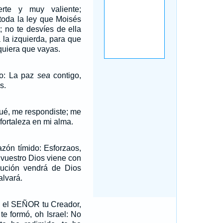
rte y muy valiente;
 toda la ley que Moisés
; no te desvíes de ella
a la izquierda, para que
quiera que vayas.
jo: La paz
sea
contigo,
s.
qué, me respondiste; me
 fortaleza en mi alma.
azón tímido: Esforzaos,
 vuestro Dios viene con
ibución vendrá de Dios
alvará.
e el SEÑOR tu Creador,
te formó, oh Israel: No