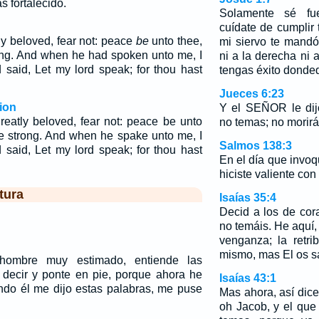
s fortalecido.
Solamente sé fue
cuídate de cumplir
y beloved, fear not: peace
be
unto thee,
mi siervo te mandó
rong. And when he had spoken unto me, I
ni a la derecha ni 
 said, Let my lord speak; for thou hast
tengas éxito donde
Jueces 6:23
ion
Y el SEÑOR le di
eatly beloved, fear not: peace be unto
no temas; no morirá
be strong. And when he spake unto me, I
Salmos 138:3
 said, Let my lord speak; for thou hast
En el día que invo
hiciste valiente con
tura
Isaías 35:4
Decid a los de cor
no temáis. He aquí,
venganza; la retr
mismo, mas El os s
hombre muy estimado, entiende las
 decir y ponte en pie, porque ahora he
Isaías 43:1
ando él me dijo estas palabras, me puse
Mas ahora, así dic
oh Jacob, y el que 