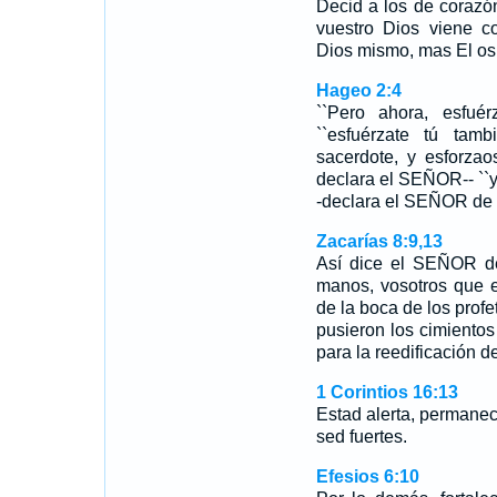
Decid a los de corazón
vuestro Dios viene c
Dios mismo, mas El os 
Hageo 2:4
``Pero ahora, esfuér
``esfuérzate tú tam
sacerdote, y esforzao
declara el SEÑOR-- ``y
-declara el SEÑOR de l
Zacarías 8:9,13
Así dice el SEÑOR de 
manos, vosotros que e
de la boca de los profe
pusieron los cimiento
para la reedificación 
1 Corintios 16:13
Estad alerta, permanece
sed fuertes.
Efesios 6:10