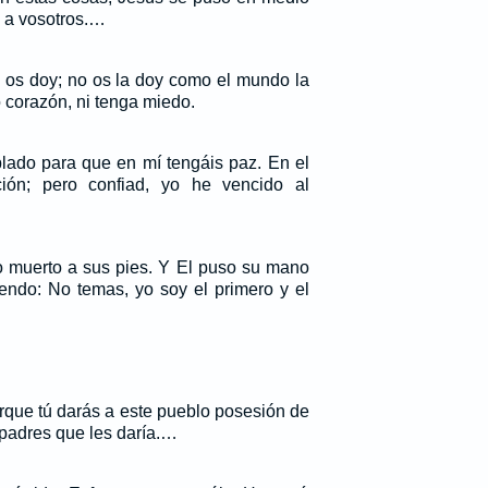
az a vosotros.…
z os doy; no os la doy como el mundo la
o corazón, ni tenga miedo.
lado para que en mí tengáis paz. En el
ción; pero confiad, yo he vencido al
o muerto a sus pies. Y El puso su mano
iendo: No temas, yo soy el primero y el
orque tú darás a este pueblo posesión de
s padres que les daría.…