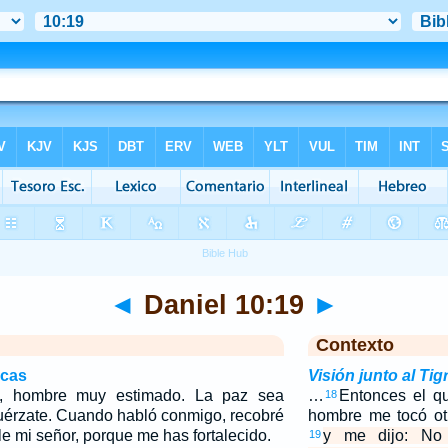
◄
Daniel 10:19
►
Contexto
icas
Visión junto al Tigr
, hombre muy estimado. La paz sea
…
Entonces el q
18
sfuérzate. Cuando habló conmigo, recobré
hombre me tocó otr
ble mi señor, porque me has fortalecido.
y me dijo: No
19