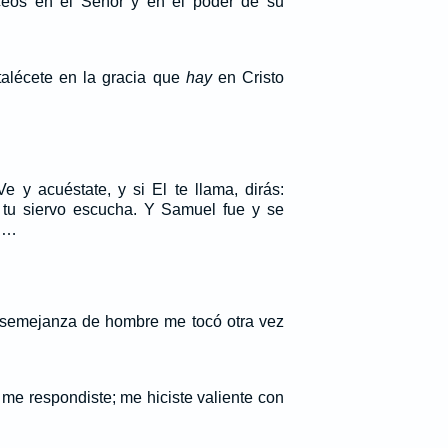
eceos en el Señor y en el poder de su
rtalécete en la gracia que
hay
en Cristo
e y acuéstate, y si El te llama, dirás:
tu siervo escucha. Y Samuel fue y se
o.…
 semejanza de hombre me tocó otra vez
 me respondiste; me hiciste valiente con