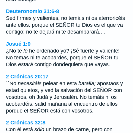
Deuteronomio 31:6-8
Sed firmes y valientes, no temáis ni os aterroricéis
ante ellos, porque el SEÑOR tu Dios es el que va
contigo; no te dejará ni te desamparará.…
Josué 1:9
¿No te
lo
he ordenado yo? ¡Sé fuerte y valiente!
No temas ni te acobardes, porque el SEÑOR tu
Dios
estará
contigo dondequiera que vayas.
2 Crónicas 20:17
``No
necesitáis
pelear en esta
batalla;
apostaos y
estad quietos, y ved la salvación del SEÑOR con
vosotros, oh Judá y Jerusalén. No temáis ni os
acobardéis; salid mañana al encuentro de ellos
porque el SEÑOR está con vosotros.
2 Crónicas 32:8
Con él está
sólo
un brazo de carne, pero con