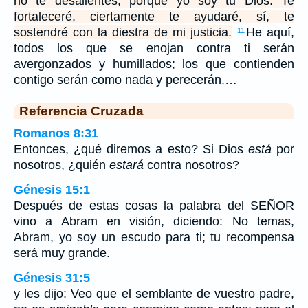
no te desalientes, porque yo soy tu Dios. Te
fortaleceré, ciertamente te ayudaré, sí, te
sostendré con la diestra de mi justicia.
He aquí,
11
todos los que se enojan contra ti serán
avergonzados y humillados; los que contienden
contigo serán como nada y perecerán.…
Referencia Cruzada
Romanos 8:31
Entonces, ¿qué diremos a esto? Si Dios
está
por
nosotros, ¿quién
estará
contra nosotros?
Génesis 15:1
Después de estas cosas la palabra del SEÑOR
vino a Abram en visión, diciendo: No temas,
Abram, yo soy un escudo para ti; tu recompensa
será muy grande.
Génesis 31:5
y les dijo: Veo que el semblante de vuestro padre,