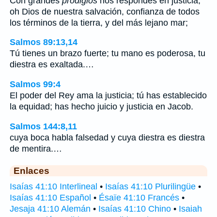
Con grandes
prodigios
nos respondes en justicia,
oh Dios de nuestra salvación, confianza de todos
los términos de la tierra, y del más lejano mar;
Salmos 89:13,14
Tú tienes un brazo fuerte; tu mano es poderosa, tu
diestra es exaltada.…
Salmos 99:4
El poder del Rey ama la justicia; tú has establecido
la equidad; has hecho juicio y justicia en Jacob.
Salmos 144:8,11
cuya boca habla falsedad y cuya diestra es diestra
de mentira.…
Enlaces
Isaías 41:10 Interlineal
•
Isaías 41:10 Plurilingüe
•
Isaías 41:10 Español
•
Ésaïe 41:10 Francés
•
Jesaja 41:10 Alemán
•
Isaías 41:10 Chino
•
Isaiah