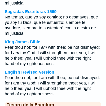
mi justicia.
Sagradas Escrituras 1569
No temas, que yo
soy
contigo; no desmayes, que
yo
soy
tu Dios, que te esfuerzo; siempre te
ayudaré, siempre te sustentaré con la diestra de
mi justicia.
King James Bible
Fear thou not; for I
am
with thee: be not dismayed;
for I
am
thy God: I will strengthen thee; yea, I will
help thee; yea, I will uphold thee with the right
hand of my righteousness.
English Revised Version
Fear thou not, for I am with thee; be not dismayed,
for I am thy God: I will strengthen thee; yea, I will
help thee; yea, I will uphold thee with the right
hand of my righteousness.
Tesoro de la Escritura