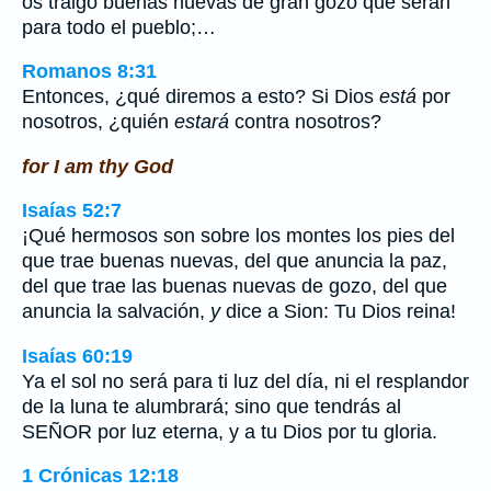
os traigo buenas nuevas de gran gozo que serán
para todo el pueblo;…
Romanos 8:31
Entonces, ¿qué diremos a esto? Si Dios
está
por
nosotros, ¿quién
estará
contra nosotros?
for I am thy God
Isaías 52:7
¡Qué hermosos son sobre los montes los pies del
que trae buenas nuevas, del que anuncia la paz,
del que trae las buenas nuevas de gozo, del que
anuncia la salvación,
y
dice a Sion: Tu Dios reina!
Isaías 60:19
Ya el sol no será para ti luz del día, ni el resplandor
de la luna te alumbrará; sino que tendrás al
SEÑOR por luz eterna, y a tu Dios por tu gloria.
1 Crónicas 12:18