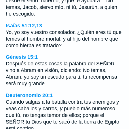
desde el seno materno, y que te ayudará: ``No
temas, Jacob, siervo mío, ni tú, Jesurún, a quien
he escogido.
Isaías 51:12,13
Yo, yo soy vuestro consolador. ¿Quién eres tú que
temes al hombre mortal, y al hijo del hombre que
como hierba es tratado?…
Génesis 15:1
Después de estas cosas la palabra del SEÑOR
vino a Abram en visión, diciendo: No temas,
Abram, yo soy un escudo para ti; tu recompensa
será muy grande.
Deuteronomio 20:1
Cuando salgas a la batalla contra tus enemigos y
veas caballos y carros,
y
pueblo más numeroso
que tú, no tengas temor de ellos; porque el
SEÑOR tu Dios que te sacó de la tierra de Egipto
está contigo.