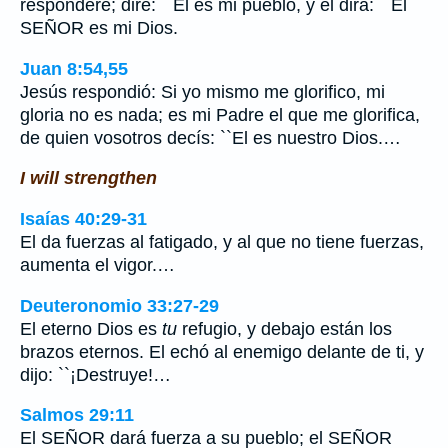
responderé; diré: ``El es mi pueblo, y él dirá: ``El
SEÑOR es mi Dios.
Juan 8:54,55
Jesús respondió: Si yo mismo me glorifico, mi
gloria no es nada; es mi Padre el que me glorifica,
de quien vosotros decís: ``El es nuestro Dios.…
I will strengthen
Isaías 40:29-31
El da fuerzas al fatigado, y al que no tiene fuerzas,
aumenta el vigor.…
Deuteronomio 33:27-29
El eterno Dios es
tu
refugio, y debajo están los
brazos eternos. El echó al enemigo delante de ti, y
dijo: ``¡Destruye!…
Salmos 29:11
El SEÑOR dará fuerza a su pueblo; el SEÑOR