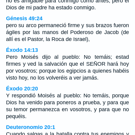
no es
amigable
para conmigo como antes; pero el
Dios de mi padre ha estado conmigo.
Génesis 49:24
pero su arco permaneció firme y sus brazos fueron
ágiles por las manos del Poderoso de Jacob (de
allí es el Pastor, la Roca de Israel),
Éxodo 14:13
Pero Moisés dijo al pueblo: No temáis; estad
firmes y ved la salvación que el SEÑOR hará hoy
por vosotros; porque los egipcios a quienes habéis
visto hoy, no los volveréis a ver jamás.
Éxodo 20:20
Y respondió Moisés al pueblo: No temáis, porque
Dios ha venido para poneros a prueba, y para que
su temor permanezca en vosotros, y para que no
pequéis.
Deuteronomio 20:1
Cuando salgas a la batalla contra tus enemigos y