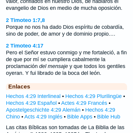
valor,
confiados
en nuestro Dios, de hablaros el
evangelio de Dios en medio de mucha oposición.
2 Timoteo 1:7,8
Porque no nos ha dado Dios espíritu de cobardía,
sino de poder, de amor y de dominio propio.…
2 Timoteo 4:17
Pero el Señor estuvo conmigo y me fortaleció, a fin
de que por mí se cumpliera cabalmente la
proclamación
del mensaje
y que todos los gentiles
oyeran. Y fui librado de la boca del león.
Enlaces
Hechos 4:29 Interlineal
•
Hechos 4:29 Plurilingüe
•
Hechos 4:29 Español
•
Actes 4:29 Francés
•
Apostelgeschichte 4:29 Alemán
•
Hechos 4:29
Chino
•
Acts 4:29 Inglés
•
Bible Apps
•
Bible Hub
Las citas Bíblicas son tomadas de La Biblia de las