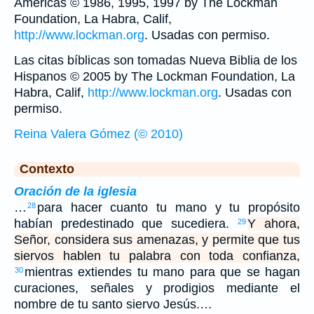
Américas © 1986, 1995, 1997 by The Lockman
Foundation, La Habra, Calif,
http://www.lockman.org
. Usadas con permiso.
Las citas bíblicas son tomadas Nueva Biblia de los
Hispanos © 2005 by The Lockman Foundation, La
Habra, Calif,
http://www.lockman.org
. Usadas con
permiso.
Reina Valera Gómez (© 2010)
Contexto
Oración de la iglesia
…
para hacer cuanto tu mano y tu propósito
28
habían predestinado que sucediera.
Y ahora,
29
Señor, considera sus amenazas, y permite que tus
siervos hablen tu palabra con toda confianza,
mientras extiendes tu mano para que se hagan
30
curaciones, señales y prodigios mediante el
nombre de tu santo siervo Jesús.…