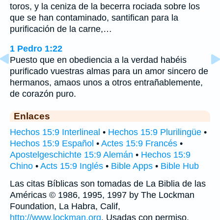
toros, y la ceniza de la becerra rociada sobre los
que se han contaminado, santifican para la
purificación de la carne,…
1 Pedro 1:22
Puesto que en obediencia a la verdad habéis
purificado vuestras almas para un amor sincero de
hermanos, amaos unos a otros entrañablemente,
de corazón puro.
Enlaces
Hechos 15:9 Interlineal
•
Hechos 15:9 Plurilingüe
•
Hechos 15:9 Español
•
Actes 15:9 Francés
•
Apostelgeschichte 15:9 Alemán
•
Hechos 15:9
Chino
•
Acts 15:9 Inglés
•
Bible Apps
•
Bible Hub
Las citas Bíblicas son tomadas de La Biblia de las
Américas © 1986, 1995, 1997 by The Lockman
Foundation, La Habra, Calif,
http://www.lockman.org
. Usadas con permiso.