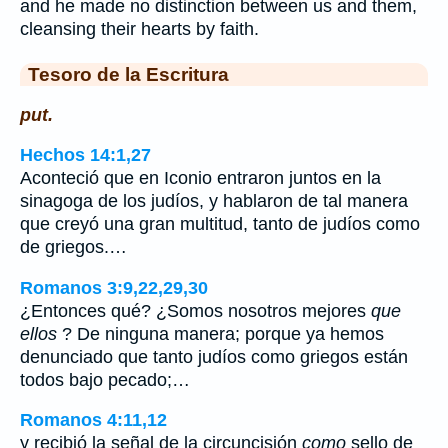
and he made no distinction between us and them,
cleansing their hearts by faith.
Tesoro de la Escritura
put.
Hechos 14:1,27
Aconteció que en Iconio entraron juntos en la
sinagoga de los judíos, y hablaron de tal manera
que creyó una gran multitud, tanto de judíos como
de griegos.…
Romanos 3:9,22,29,30
¿Entonces qué? ¿Somos nosotros mejores
que
ellos
? De ninguna manera; porque ya hemos
denunciado que tanto judíos como griegos están
todos bajo pecado;…
Romanos 4:11,12
y recibió la señal de la circuncisión
como
sello de