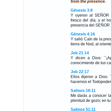
from the presence.
Génesis 3:8
Y oyeron al SEÑOR D
fresco del día; y el 
presencia del SEÑOR Di
Génesis 4:16
Y salió Caín de la pre
tierra de Nod, al orient
Job 21:14
Y dicen a Dios: ``¡A
conocimiento de tus c
Job 22:17
Ellos dijeron a Dios:
hacernos el Todopode
Salmos 16:11
Me darás a conocer la
plenitud de gozo; en tu
Salmos 51:11