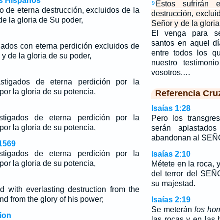
os Hispanos
Estos sufrirán 
9
go de eterna destrucción, excluidos de la
destrucción, exclui
e la gloria de Su poder,
Señor y de la glori
El venga para se
santos en aquel d
gados con eterna perdición excluidos de
entre todos los q
 y de la gloria de su poder,
nuestro testimoni
vosotros.…
stigados de eterna perdición por la
por la gloria de su potencia,
Referencia Cru
Isaías 1:28
stigados de eterna perdición por la
Pero los transgre
por la gloria de su potencia,
serán aplastado
abandonan al SEÑ
1569
stigados de eterna perdición por la
Isaías 2:10
por la gloria de su potencia,
Métete en la roca, 
del terror del SE
su majestad.
 with everlasting destruction from the
nd from the glory of his power;
Isaías 2:19
Se meterán
los ho
ion
las rocas y en las 