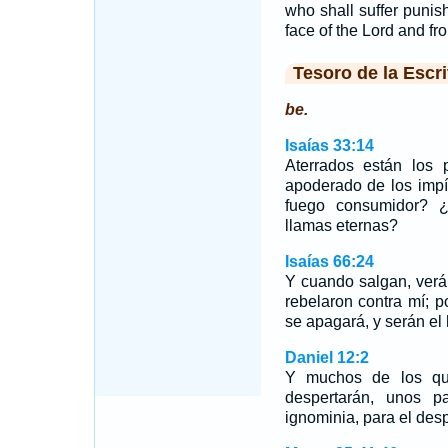
who shall suffer punis
face of the Lord and fro
Tesoro de la Escri
be.
Isaías 33:14
Aterrados están los 
apoderado de los impí
fuego consumidor? ¿
llamas eternas?
Isaías 66:24
Y cuando salgan, verá
rebelaron contra mí; 
se apagará, y serán el
Daniel 12:2
Y muchos de los que
despertarán, unos p
ignominia, para el desp