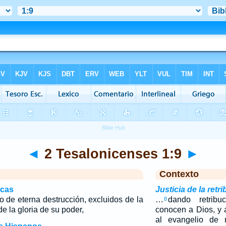
◄
2 Tesalonicenses 1:9
►
Contexto
icas
Justicia de la retri
go de eterna destrucción, excluidos de la
…
dando retrib
8
e la gloria de su poder,
conocen a Dios, y
al evangelio de 