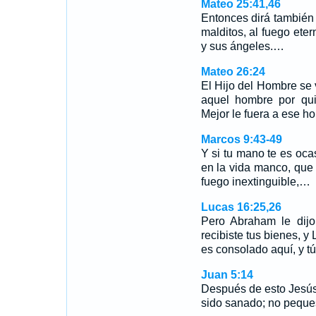
Mateo 25:41,46
Entonces dirá también 
malditos, al fuego ete
y sus ángeles.…
Mateo 26:24
El Hijo del Hombre se v
aquel hombre por qui
Mejor le fuera a ese h
Marcos 9:43-49
Y si tu mano te es ocas
en la vida manco, que t
fuego inextinguible,…
Lucas 16:25,26
Pero Abraham le dijo:
recibiste tus bienes, y
es consolado aquí, y t
Juan 5:14
Después de esto Jesús l
sido sanado; no peques