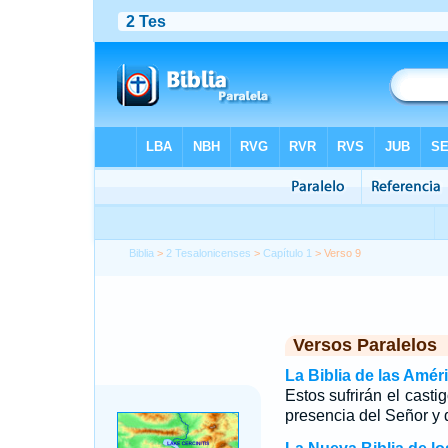
Biblia
>
2 Tesalonicenses
>
Capítulo 1
> Verso 9
Versos Paralelos
La Biblia de las Amér
Estos sufrirán el casti
presencia del Señor y d