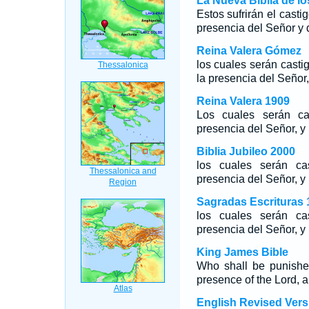
La Nueva Biblia de l
Estos sufrirán el casti
presencia del Señor y d
Reina Valera Gómez
los cuales serán casti
la presencia del Señor,
Reina Valera 1909
Los cuales serán ca
presencia del Señor, y 
Biblia Jubileo 2000
los cuales serán ca
presencia del Señor, y 
Sagradas Escrituras 
los cuales serán ca
presencia del Señor, y 
King James Bible
Who shall be punished
presence of the Lord, a
English Revised Vers