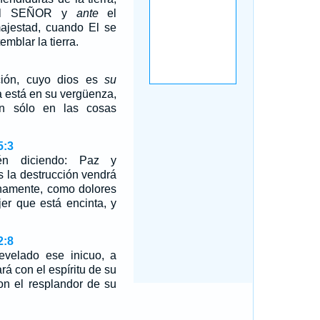
 del SEÑOR y
ante
el
ajestad, cuando El se
emblar la tierra.
ción, cuyo dios es
su
a está en su vergüenza,
an sólo en las cosas
5:3
n diciendo: Paz y
s la destrucción vendrá
inamente, como dolores
er que está encinta, y
2:8
evelado ese inicuo, a
rá con el espíritu de su
con el resplandor de su