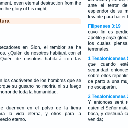
hment, even eternal destruction from the
ante el terror
m the glory of his might,
esplendor de su m
levante para hacer t
tura
Filipenses 3:19
cuyo fin es perdi
apetito y
cuya
glori
los cuales piens
pecadores en Sion, el temblor se ha
terrenales.
os. ¿Quién de nosotros habitará con el
1 Tesalonicenses 
Quién de nosotros habitará con las
que
cuando esté
seguridad, entonce
sobre ellos repent
n los cadáveres de los hombres que se
de parto a una muj
porque su gusano no morirá, ni su fuego
no escaparán.
 horror de toda la humanidad.
2 Tesalonicenses 
Y entonces será r
 duermen en el polvo de la tierra
quien el Señor mata
ara la vida eterna, y otros para la
boca, y destruirá 
recio eterno.
venida;