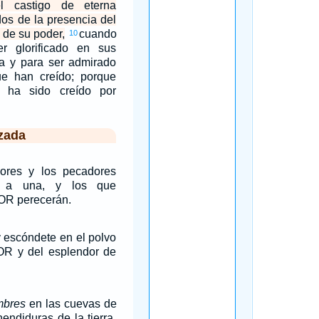
el castigo de eterna
dos de la presencia del
a de su poder,
cuando
10
r glorificado en sus
ía y para ser admirado
ue han creído; porque
o ha sido creído por
zada
sores y los pecadores
s a una, y los que
OR perecerán.
y escóndete en el polvo
ÑOR y del esplendor de
mbres
en las cuevas de
hendiduras de la tierra,