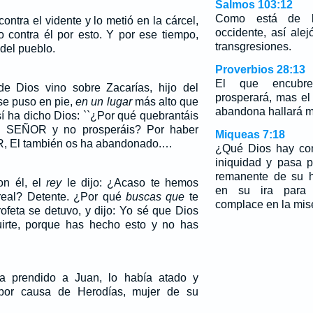
Salmos 103:12
Como está de le
contra el vidente y lo metió en la cárcel,
occidente, así ale
 contra él por esto. Y por ese tiempo,
transgresiones.
del pueblo.
Proverbios 28:13
El que encubr
de Dios vino sobre Zacarías, hijo del
prosperará, mas e
 se puso en pie,
en un lugar
más alto que
abandona hallará mi
Así ha dicho Dios: ``¿Por qué quebrantáis
l SEÑOR y no prosperáis? Por haber
Miqueas 7:18
, El también os ha abandonado.…
¿Qué Dios hay com
iniquidad y pasa p
remanente de su h
on él, el
rey
le dijo: ¿Acaso te hemos
en su ira para 
 real? Detente. ¿Por qué
buscas que
te
complace en la mise
ofeta se detuvo, y dijo: Yo sé que Dios
uirte, porque has hecho esto y no has
a prendido a Juan, lo había atado y
 por causa de Herodías, mujer de su