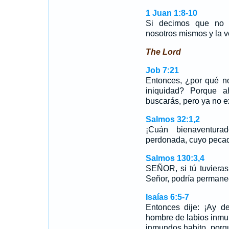
1 Juan 1:8-10
Si decimos que no
nosotros mismos y la 
The Lord
Job 7:21
Entonces, ¿por qué no
iniquidad? Porque a
buscarás, pero ya no ex
Salmos 32:1,2
¡Cuán bienaventura
perdonada, cuyo pecad
Salmos 130:3,4
SEÑOR, si tú tuvieras
Señor, podría perman
Isaías 6:5-7
Entonces dije: ¡Ay d
hombre de labios inmu
inmundos habito, porq