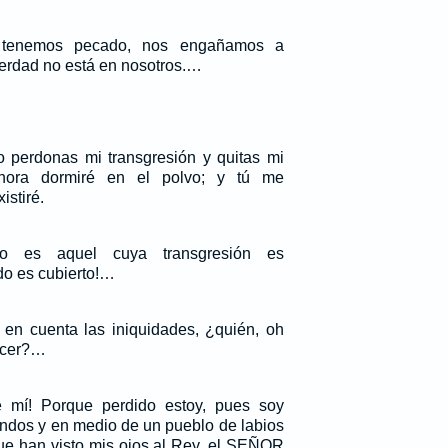
 tenemos pecado, nos engañamos a
verdad no está en nosotros.…
 perdonas mi transgresión y quitas mi
hora dormiré en el polvo; y tú me
istiré.
do es aquel cuya transgresión es
o es cubierto!…
 en cuenta las iniquidades, ¿quién, oh
ecer?…
e mí! Porque perdido estoy, pues soy
ndos y en medio de un pueblo de labios
ue han visto mis ojos al Rey, el SEÑOR