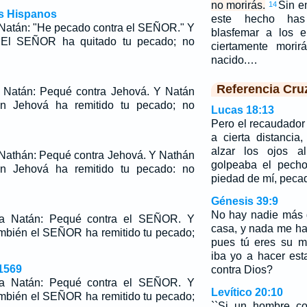
no morirás.
Sin e
14
os Hispanos
este hecho ha
 Natán: "He pecado contra el SEÑOR." Y
blasfemar a los 
 "El SEÑOR ha quitado tu pecado; no
ciertamente mori
nacido.…
Referencia Cru
a Natán: Pequé contra Jehová. Y Natán
én Jehová ha remitido tu pecado; no
Lucas 18:13
Pero el recaudador
a cierta distancia
alzar los ojos a
 Nathán: Pequé contra Jehová. Y Nathán
golpeaba el pecho,
én Jehová ha remitido tu pecado: no
piedad de mí, pecad
Génesis 39:9
No hay nadie más 
 a Natán: Pequé contra el SEÑOR. Y
casa, y nada me ha
ambién el SEÑOR ha remitido tu pecado;
pues tú eres su m
iba yo a hacer es
1569
contra Dios?
 a Natán: Pequé contra el SEÑOR. Y
Levítico 20:10
ambién el SEÑOR ha remitido tu pecado;
``Si un hombre co