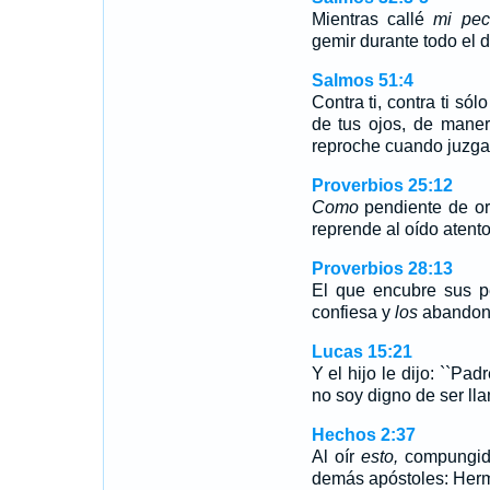
Mientras callé
mi pe
gemir durante todo el 
Salmos 51:4
Contra ti, contra ti só
de tus ojos, de mane
reproche cuando juzga
Proverbios 25:12
Como
pendiente de or
reprende al oído atento
Proverbios 28:13
El que encubre sus 
confiesa y
los
abandona
Lucas 15:21
Y el hijo le dijo: ``Pad
no soy digno de ser lla
Hechos 2:37
Al oír
esto,
compungido
demás apóstoles: Her