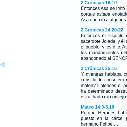
2 Crónicas 16:10
Entonces Asa se irritó 
porque
estaba
enojado
Asa oprimió a algunos 
2 Crónicas 24:20-22
Entonces el Espíritu 
sacerdote Joiada; y él
el pueblo, y les dijo: 
los mandamientos de
abandonado al SEÑOR
2 Crónicas 25:16
Y mientras hablaba c
constituido consejero
maten? Entonces el pr
ha determinado destr
escuchado mi consejo.
Mateo 14:3-5,10
Porque Herodes habí
puesto en la cárcel
hermano Felipe;…