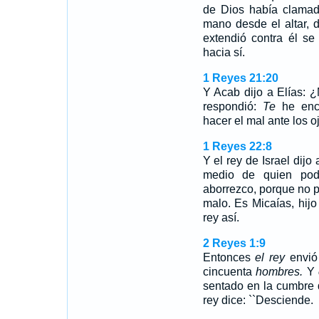
de Dios había clamado
mano desde el altar, 
extendió contra él s
hacia sí.
1 Reyes 21:20
Y Acab dijo a Elías: 
respondió:
Te
he enco
hacer el mal ante los 
1 Reyes 22:8
Y el rey de Israel dij
medio de quien pod
aborrezco, porque no pr
malo. Es Micaías, hijo
rey así.
2 Reyes 1:9
Entonces
el rey
envió 
cincuenta
hombres.
Y
sentado en la cumbre d
rey dice: ``Desciende.