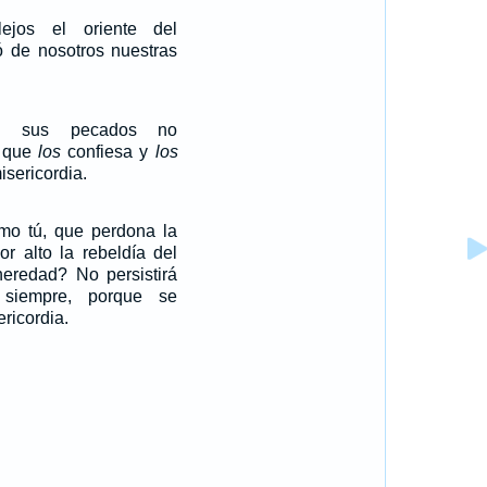
jos el oriente del
jó de nosotros nuestras
e sus pecados no
l que
los
confiesa y
los
sericordia.
o tú, que perdona la
or alto la rebeldía del
eredad? No persistirá
siempre, porque se
ricordia.