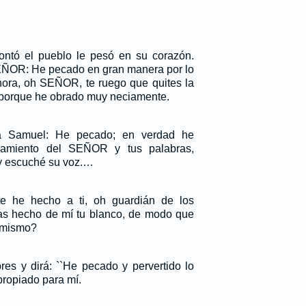
ntó el pueblo le pesó en su corazón.
SEÑOR: He pecado en gran manera por lo
ora, oh SEÑOR, te ruego que quites la
, porque he obrado muy neciamente.
a Samuel: He pecado; en verdad he
amiento del SEÑOR y tus palabras,
 y escuché su voz.…
 he hecho a ti, oh guardián de los
s hecho de mí tu blanco, de modo que
 mismo?
res y dirá: ``He pecado y pervertido lo
propiado para mí.