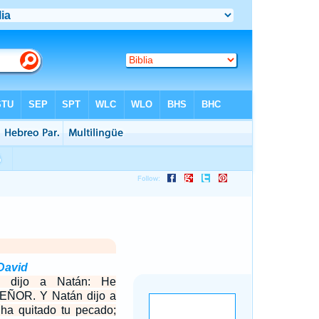
David
d dijo a Natán: He
SEÑOR. Y Natán dijo a
a quitado tu pecado;