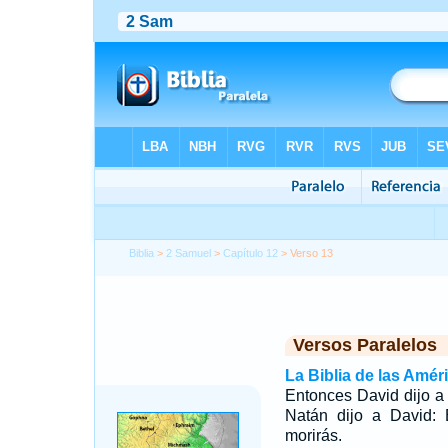
Biblia
>
2 Samuel
>
Capítulo 12
> Verso 13
Versos Paralelos
La Biblia de las Amér
Entonces David dijo 
Natán dijo a David:
morirás.