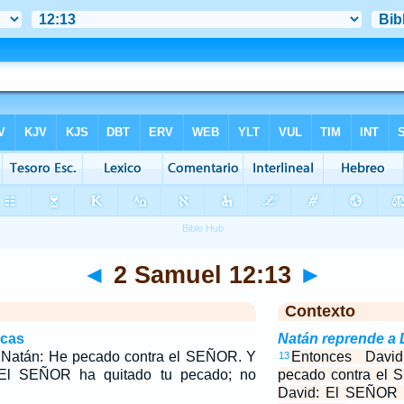
◄
2 Samuel 12:13
►
Contexto
icas
Natán reprende a 
a Natán: He pecado contra el SEÑOR. Y
Entonces Davi
13
 El SEÑOR ha quitado tu pecado; no
pecado contra el 
David: El SEÑOR h