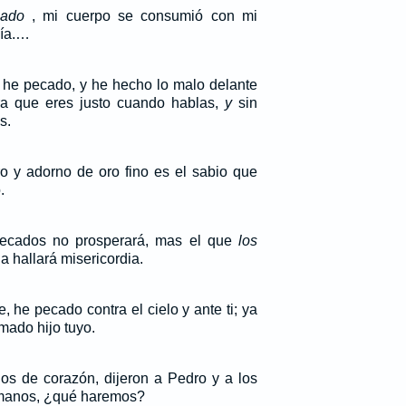
cado
, mi cuerpo se consumió con mi
día.…
lo he pecado, y he hecho lo malo delante
ra que eres justo cuando hablas,
y
sin
s.
o y adorno de oro fino es el sabio que
.
pecados no prosperará, mas el que
los
 hallará misericordia.
re, he pecado contra el cielo y ante ti; ya
mado hijo tuyo.
s de corazón, dijeron a Pedro y a los
manos, ¿qué haremos?