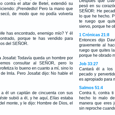
Después que Davi
 contra el altar de Betel, extendió su
pesó en su corazón
diciendo: ¡Prendedlo! Pero la mano que
SEÑOR: He pecado
e secó, de modo que no podía volverla
lo que he hecho. 
te ruego que quit
siervo, porque he 
¿Me has encontrado, enemigo mío? Y él
1 Crónicas 21:8
ntrado, porque te has vendido para
Entonces dijo Dav
ojos del SEÑOR.
gravemente al hac
ruego que quites la
porque he obrado 
o a Josafat: Todavía queda un hombre por
emos consultar al SEÑOR, pero lo
Job 33:27
ofetiza lo bueno en cuanto a mí, sino lo
Cantará él a los 
 de Imla. Pero Josafat dijo: No hable el
pecado y pervertid
es apropiado para m
Salmos 51:4
a él un capitán de cincuenta con sus
Contra ti, contra 
éste
subió a él, y he aquí,
Elías
estaba
hecho lo malo del
el monte, y le dijo: Hombre de Dios, el
manera que eres j
sin reproche cuand