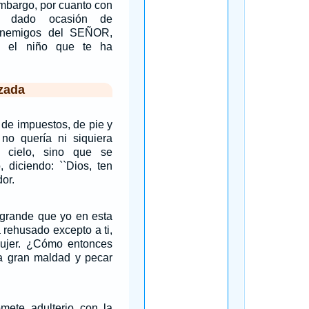
mbargo, por cuanto con
s dado ocasión de
enemigos del SEÑOR,
rá el niño que te ha
zada
 de impuestos, de pie y
, no quería ni siquiera
l cielo, sino que se
 diciendo: ``Dios, ten
or.
grande que yo en esta
 rehusado excepto a ti,
ujer. ¿Cómo entonces
ta gran maldad y pecar
mete adulterio con la