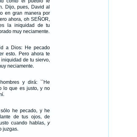
d contó el pueblo le
. Dijo, pues, David al
 en gran manera por
Pero ahora, oh SEÑOR,
es la iniquidad de tu
obrado muy neciamente.
id a Dios: He pecado
er esto. Pero ahora te
 iniquidad de tu siervo,
muy neciamente.
hombres y dirá: ``He
o lo que es justo, y no
í.
ti sólo he pecado, y he
ante de tus ojos, de
usto cuando hablas,
y
o juzgas.