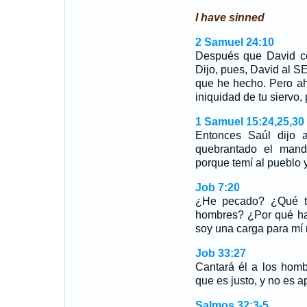
I have sinned
2 Samuel 24:10
Después que David co
Dijo, pues, David al 
que he hecho. Pero ah
iniquidad de tu siervo
1 Samuel 15:24,25,30
Entonces Saúl dijo 
quebrantado el mand
porque temí al pueblo
Job 7:20
¿He pecado? ¿Qué te
hombres? ¿Por qué ha
soy una carga para mí
Job 33:27
Cantará él a los homb
que es justo, y no es a
Salmos 32:3-5