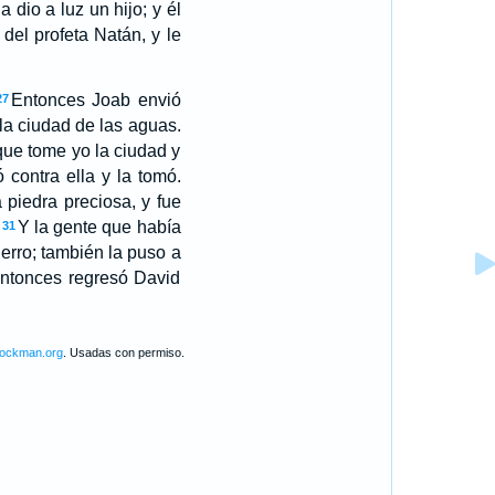
 dio a luz un hijo; y él
del profeta Natán, y le
Entonces Joab envió
27
la ciudad de las aguas.
que tome yo la ciudad y
 contra ella y la tomó.
 piedra preciosa, y fue
Y la gente que había
31
hierro; también la puso a
 Entonces regresó David
lockman.org
. Usadas con permiso.