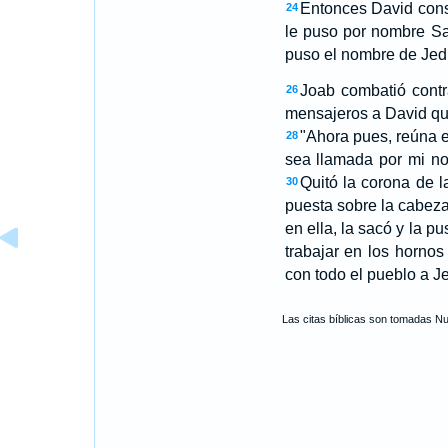
Entonces David consol
24
le puso por nombre S
puso el nombre de Jed
Joab combatió contr
26
mensajeros a David que
"Ahora pues, reúna e
28
sea llamada por mi n
Quitó la corona de l
30
puesta sobre la cabeza
en ella, la sacó y la pu
trabajar en los hornos
con todo el pueblo a J
Las citas bíblicas son tomadas N