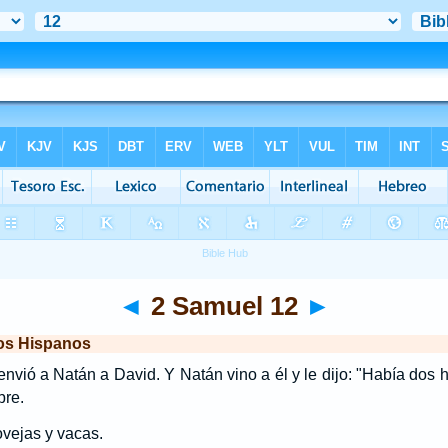
◄
2 Samuel 12
►
los Hispanos
vió a Natán a David. Y Natán vino a él y le dijo: "Había dos 
bre.
ovejas y vacas.