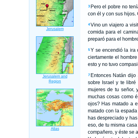
Pero el pobre no ten
3
con él y con sus hijos
Vino un viajero a vis
4
comida para el camina
preparó para el hombre 
Y se encendió la ira
5
ciertamente el hombre
esto y no tuvo compasi
Entonces Natán dijo 
7
sobre Israel y te libr
mujeres de tu señor, 
muchas cosas como és
ojos? Has matado a es
matado con la espada 
has despreciado y has 
eso, de tu misma casa l
compañero, y éste se a