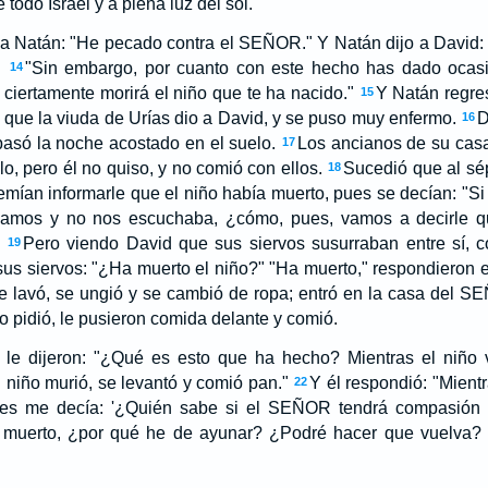
todo Israel y a plena luz del sol.'"
 a Natán: "He pecado contra el SEÑOR." Y Natán dijo a David
.
"Sin embargo, por cuanto con este hecho has dado ocasi
14
iertamente morirá el niño que te ha nacido."
Y Natán regre
15
 que la viuda de Urías dio a David, y se puso muy enfermo.
D
16
 pasó la noche acostado en el suelo.
Los ancianos de su casa
17
lo, pero él no quiso, y no comió con ellos.
Sucedió que al sép
18
emían informarle que el niño había muerto, pues se decían: "Si
ábamos y no nos escuchaba, ¿cómo, pues, vamos a decirle q
Pero viendo David que sus siervos susurraban entre sí, 
19
 sus siervos: "¿Ha muerto el niño?" "Ha muerto," respondieron e
 se lavó, se ungió y se cambió de ropa; entró en la casa del 
o pidió, le pusieron comida delante y comió.
 le dijeron: "¿Qué es esto que ha hecho? Mientras el niño 
l niño murió, se levantó y comió pan."
Y él respondió: "Mientr
22
ues me decía: '¿Quién sabe si el SEÑOR tendrá compasión d
muerto, ¿por qué he de ayunar? ¿Podré hacer que vuelva? Y