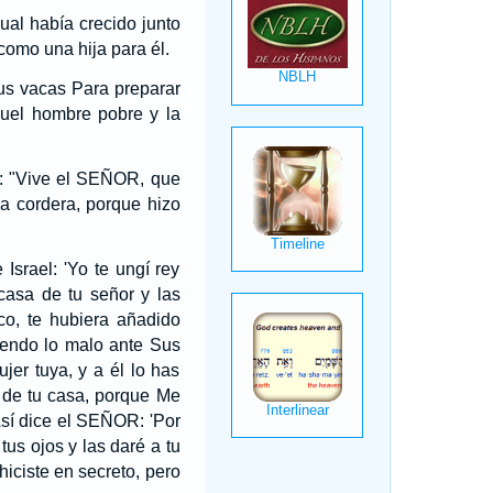
ual había crecido junto
como una hija para él.
sus vacas Para preparar
quel hombre pobre y la
n: "Vive el SEÑOR, que
la cordera, porque hizo
srael: 'Yo te ungí rey
casa de tu señor y las
co, te hubiera añadido
endo lo malo ante Sus
er tuya, y a él lo has
 de tu casa, porque Me
sí dice el SEÑOR: 'Por
tus ojos y las daré a tu
 hiciste en secreto, pero