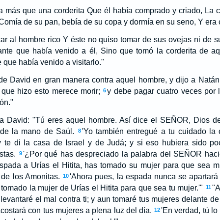
ía más que una corderita Que él había comprado y criado, La c
. Comía de su pan, bebía de su copa y dormía en su seno, Y era 
itar al hombre rico Y éste no quiso tomar de sus ovejas ni de 
nte que había venido a él, Sino que tomó la corderita de a
que había venido a visitarlo."
 de David en gran manera contra aquel hombre, y dijo a Natá
 que hizo esto merece morir;
y debe pagar cuatro veces por 
6
ón."
a David: "Tú eres aquel hombre. Así dice el SEÑOR, Dios de I
é de la mano de Saúl.
'Yo también entregué a tu cuidado la 
8
y te di la casa de Israel y de Judá; y si eso hubiera sido po
tas.
'¿Por qué has despreciado la palabra del SEÑOR haci
9
pada a Urías el Hitita, has tomado su mujer para que sea muj
de los Amonitas.
'Ahora pues, la espada nunca se apartará
10
tomado la mujer de Urías el Hitita para que sea tu mujer.'"
"A
11
evantaré el mal contra ti; y aun tomaré tus mujeres delante de 
costará con tus mujeres a plena luz del día.
'En verdad, tú lo
12