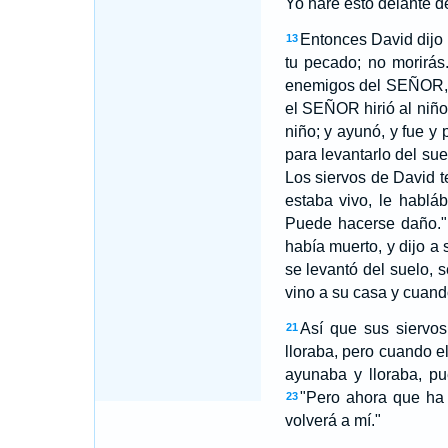
Yo haré esto delante de 
Entonces David dijo
13
tu pecado; no morirás
enemigos del SEÑOR, c
el SEÑOR hirió al niño
niño; y ayunó, y fue y
para levantarlo del sue
Los siervos de David t
estaba vivo, le habl
Puede hacerse daño."
había muerto, y dijo a
se levantó del suelo,
vino a su casa y cuand
Así que sus siervos
21
lloraba, pero cuando e
ayunaba y lloraba, p
"Pero ahora que ha 
23
volverá a mí."