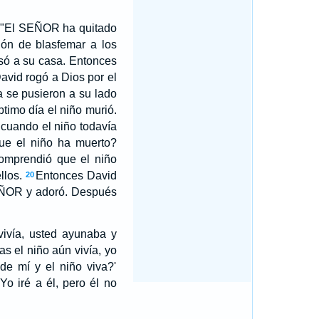
: "El SEÑOR ha quitado
ón de blasfemar a los
só a su casa. Entonces
avid rogó a Dios por el
 se pusieron a su lado
timo día el niño murió.
 cuando el niño todavía
ue el niño ha muerto?
comprendió que el niño
llos.
Entonces David
20
SEÑOR y adoró. Después
vivía, usted ayunaba y
as el niño aún vivía, yo
e mí y el niño viva?'
o iré a él, pero él no