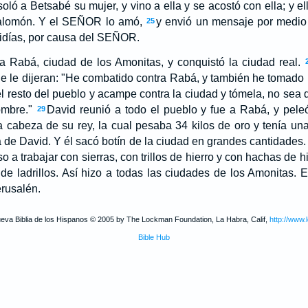
ó a Betsabé su mujer, y vino a ella y se acostó con ella; y ella
alomón. Y el SEÑOR lo amó,
y envió un mensaje por medio 
25
idías, por causa del SEÑOR.
a Rabá, ciudad de los Amonitas, y conquistó la ciudad real.
 le dijeran: "He combatido contra Rabá, y también he tomado 
l resto del pueblo y acampe contra la ciudad y tómela, no sea 
ombre."
David reunió a todo el pueblo y fue a Rabá, y peleó
29
a cabeza de su rey, la cual pesaba 34 kilos de oro y tenía una
 de David. Y él sacó botín de la ciudad en grandes cantidades.
so a trabajar con sierras, con trillos de hierro y con hachas de 
 de ladrillos. Así hizo a todas las ciudades de los Amonitas.
erusalén.
ueva Biblia de los Hispanos © 2005 by The Lockman Foundation, La Habra, Calif,
http://www.
Bible Hub