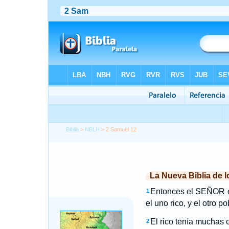
Biblia
>
NBLH
> 2 Samuel 12
La Nueva Biblia de 
Entonces el SEÑOR en
1
el uno rico, y el otro po
El rico tenía muchas 
2