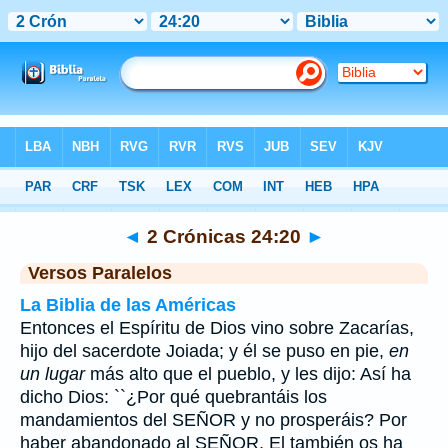
Biblia
>
2 Crónicas
>
Capítulo 24
> Verso 20
◄
2 Crónicas 24:20
►
Versos Paralelos
La Biblia de las Américas
Entonces el Espíritu de Dios vino sobre Zacarías,
hijo del sacerdote Joiada; y él se puso en pie,
en
un lugar
más alto que el pueblo, y les dijo: Así ha
dicho Dios: ``¿Por qué quebrantáis los
mandamientos del SEÑOR y no prosperáis? Por
haber abandonado al SEÑOR, El también os ha