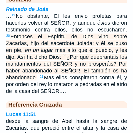
Reinado de Joás
…
No obstante, El les envió profetas para
19
hacerlos volver al SEÑOR;
y
aunque
éstos
dieron
testimonio contra ellos, ellos no escucharon.
Entonces el Espíritu de Dios vino sobre
20
Zacarías, hijo del sacerdote Joiada; y él se puso
en pie,
en un lugar
más alto que el pueblo, y les
dijo: Así ha dicho Dios: ``¿Por qué quebrantáis los
mandamientos del SEÑOR y no prosperáis? Por
haber abandonado al SEÑOR, El también os ha
abandonado.
Mas ellos conspiraron contra él, y
21
por orden del rey lo mataron a pedradas en el atrio
de la casa del SEÑOR.…
Referencia Cruzada
Lucas 11:51
desde la sangre de Abel hasta la sangre de
Zacarías, que pereció entre el altar y la casa
de