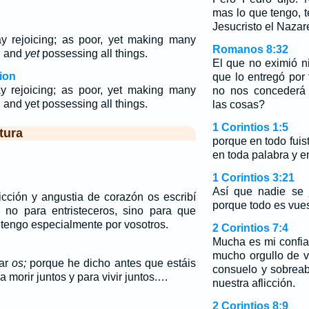
mas lo que tengo, 
Jesucristo el Nazar
ay rejoicing; as poor, yet making many
Romanos 8:32
, and
yet
possessing all things.
El que no eximió ni
ion
que lo entregó por
ay rejoicing; as poor, yet making many
no nos concederá 
, and yet possessing all things.
las cosas?
1 Corintios 1:5
tura
porque en todo fuis
en toda palabra y e
1 Corintios 3:21
Así que nadie se 
icción y angustia de corazón os escribí
porque todo es vues
 no para entristeceros, sino para que
tengo especialmente por vosotros.
2 Corintios 7:4
Mucha es mi confia
mucho orgullo de v
nar
os;
porque he dicho antes que estáis
consuelo y sobrea
 morir juntos y para vivir juntos.…
nuestra aflicción.
2 Corintios 8:9