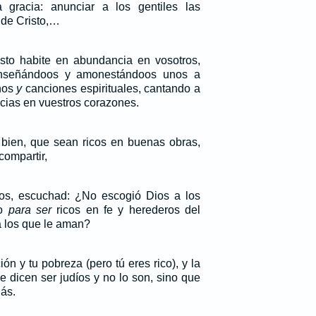
gracia: anunciar a los gentiles las
 de Cristo,…
sto habite en abundancia en vosotros,
enseñándoos y amonestándoos unos a
nos
y
canciones espirituales, cantando a
cias en vuestros corazones.
ien, que sean ricos en buenas obras,
compartir,
s, escuchad: ¿No escogió Dios a los
do
para ser
ricos en fe y herederos del
a los que le aman?
ión y tu pobreza (pero tú eres rico), y la
e dicen ser judíos y no lo son, sino que
ás.