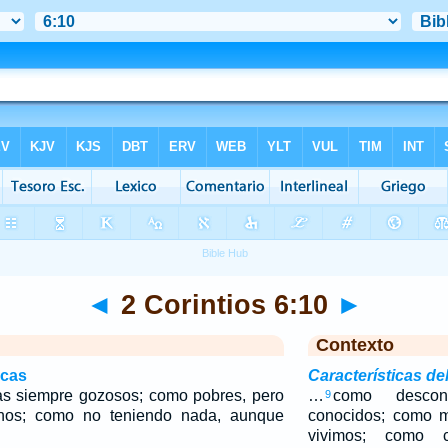
◄
2 Corintios 6:10
►
Contexto
icas
Características del
as siempre gozosos; como pobres, pero
…
como descon
9
hos; como no teniendo nada, aunque
conocidos; como m
vivimos; como c