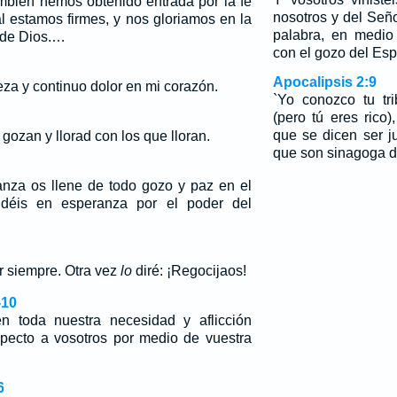
mbién hemos obtenido entrada por la fe
nosotros y del Seño
al estamos firmes, y nos gloriamos en la
palabra, en medio
 de Dios.…
con el gozo del Espí
Apocalipsis 2:9
eza y continuo dolor en mi corazón.
`Yo conozco tu tr
(pero tú eres rico)
que se dicen ser j
gozan y llorad con los que lloran.
que son sinagoga d
anza os llene de todo gozo y paz en el
ndéis en esperanza por el poder del
r siempre. Otra vez
lo
diré: ¡Regocijaos!
-10
n toda nuestra necesidad y aflicción
pecto a vosotros por medio de vuestra
6