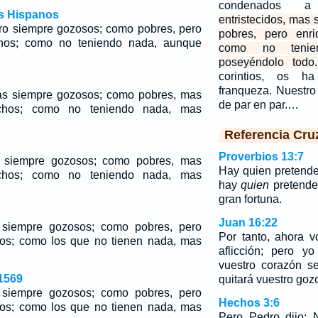
condenados 
os Hispanos
entristecidos, mas
ero siempre gozosos; como pobres, pero
pobres, pero enr
hos; como no teniendo nada, aunque
como no tenie
poseyéndolo todo.
corintios, os h
franqueza. Nuestro
mas siempre gozosos; como pobres, mas
de par en par.…
chos; como no teniendo nada, mas
Referencia Cru
Proverbios 13:7
 siempre gozosos; como pobres, mas
Hay quien pretende 
chos; como no teniendo nada, mas
hay
quien
pretende 
gran fortuna.
Juan 16:22
 siempre gozosos; como pobres, pero
Por tanto, ahora v
os; como los que no tienen nada, mas
aflicción; pero y
vuestro corazón s
1569
quitará vuestro goz
 siempre gozosos; como pobres, pero
Hechos 3:6
os; como los que no tienen nada, mas
Pero Pedro dijo: 