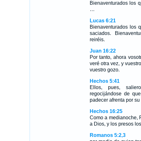
Bienaventurados los q
…
Lucas 6:21
Bienaventurados los q
saciados. Bienaventu
reiréis.
Juan 16:22
Por tanto, ahora vosot
veré otra vez, y vuestr
vuestro gozo.
Hechos 5:41
Ellos, pues, salie
regocijándose de que
padecer afrenta por s
Hechos 16:25
Como a medianoche, P
a Dios, y los presos l
Romanos 5:2,3