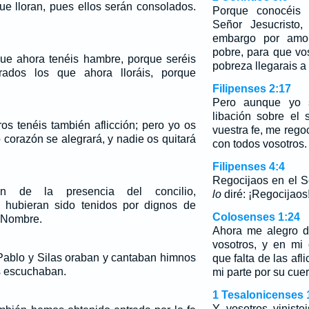
ue lloran, pues ellos serán consolados.
Porque conocéis 
Señor Jesucristo,
embargo por amor
pobre, para que vo
ue ahora tenéis hambre, porque seréis
pobreza llegarais a 
rados los que ahora lloráis, porque
Filipenses 2:17
Pero aunque yo 
libación sobre el s
ros tenéis también aflicción; pero yo os
vuestra fe, me rego
o corazón se alegrará, y nadie os quitará
con todos vosotros.
Filipenses 4:4
Regocijaos en el S
ron de la presencia del concilio,
lo
diré: ¡Regocijaos
 hubieran sido tenidos por dignos de
Colosenses 1:24
u Nombre.
Ahora me alegro d
vosotros, y en mi
ablo y Silas oraban y cantaban himnos
que falta de las afl
os escuchaban.
mi parte por su cuer
1 Tesalonicenses 
Y vosotros viniste