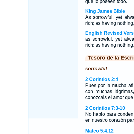
que lo poseen todo.
King James Bible
As sorrowful, yet alw
rich; as having nothing
English Revised Vers
as sorrowful, yet alw
rich; as having nothing
Tesoro de la Escri
sorrowful.
2 Corintios 2:4
Pues por la mucha afl
con muchas lágrimas,
conozcáis el amor que 
2 Corintios 7:3-10
No hablo para conde
en nuestro corazón para
Mateo 5:4,12