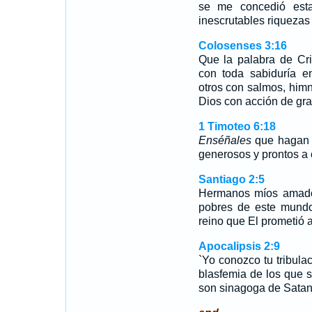
se me concedió esta 
inescrutables riquezas
Colosenses 3:16
Que la palabra de Cri
con toda sabiduría 
otros con salmos, him
Dios con acción de gra
1 Timoteo 6:18
Enséñales
que hagan b
generosos y prontos a 
Santiago 2:5
Hermanos míos amado
pobres de este mun
reino que El prometió 
Apocalipsis 2:9
`Yo conozco tu tribulac
blasfemia de los que s
son sinagoga de Satan