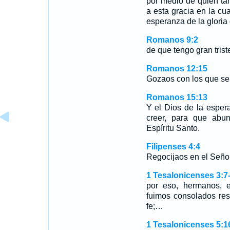
por medio de quien ta
a esta gracia en la cu
esperanza de la gloria
Romanos 9:2
de que tengo gran trist
Romanos 12:15
Gozaos con los que se 
Romanos 15:13
Y el Dios de la esper
creer, para que abu
Espíritu Santo.
Filipenses 4:4
Regocijaos en el Seño
1 Tesalonicenses 3:7
por eso, hermanos, e
fuimos consolados res
fe;…
1 Tesalonicenses 5:1