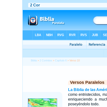
Biblia
>
2 Corintios
>
Capítulo 6
> Verso 10
Versos Paralelos
La Biblia de las Amér
como entristecidos, m
enriqueciendo a muc
poseyéndolo todo.