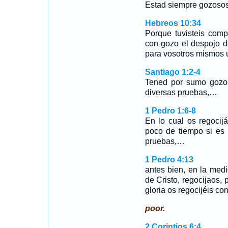
Estad siempre gozosos
Hebreos 10:34
Porque tuvisteis comp
con gozo el despojo d
para vosotros mismos 
Santiago 1:2-4
Tened por sumo gozo
diversas pruebas,…
1 Pedro 1:6-8
En lo cual os regocij
poco de tiempo si es 
pruebas,…
1 Pedro 4:13
antes bien, en la med
de Cristo, regocijaos,
gloria os regocijéis con
poor.
2 Corintios 6:4