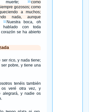
a muerte;
como
10
 siempre gozosos; como
iqueciendo a muchos;
ndo nada, aunque
Nuestra boca, oh
11
a hablado con toda
 corazón se ha abierto
zada
ser rico, y nada tiene;
ser pobre, y tiene una
osotros tenéis también
o os veré otra vez, y
e alegrará, y nadie os
o.
No tengo plata ni oro,