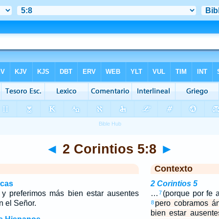
◄
2 Corintios 5:8
►
Contexto
icas
2 Corintios 5
y preferimos más bien estar ausentes
…
(porque por fe 
7
n el Señor.
pero cobramos án
8
bien estar ausente