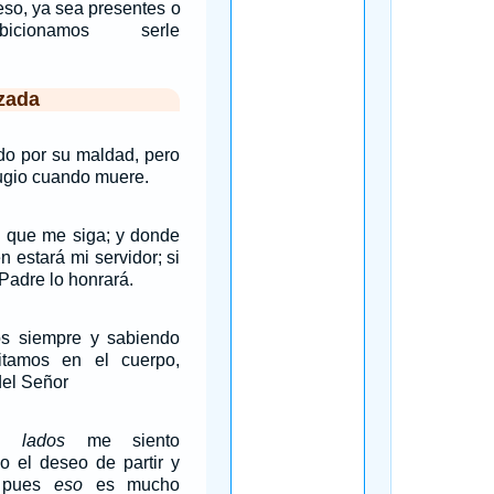
eso, ya sea presentes o
bicionamos serle
zada
ado por su maldad, pero
efugio cuando muere.
, que me siga; y donde
én estará mi servidor; si
 Padre lo honrará.
os siempre y sabiendo
itamos en el cuerpo,
el Señor
os
lados
me siento
o el deseo de partir y
, pues
eso
es mucho