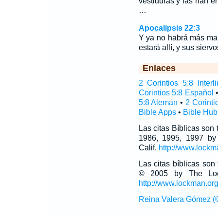
vestiduras y las han 
…
Apocalipsis 22:3
Y ya no habrá más mald
estará allí, y sus siervo
Enlaces
2 Corintios 5:8 Interli
Corintios 5:8 Español
5:8 Alemán
•
2 Corinti
Bible Apps
•
Bible Hub
Las citas Bíblicas son
1986, 1995, 1997 by
Calif,
http://www.lockm
Las citas bíblicas so
© 2005 by The Lock
http://www.lockman.or
Reina Valera Gómez (