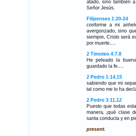
atado, sino también a
Señor Jesús.
Filipenses 1:20-24
conforme a mi anhel
avergonzado, sino
qu
siempre, Cristo será e
por muerte.…
2 Timoteo 4:7,8
He peleado la buena 
guardado la fe.…
2 Pedro 1:14,15
sabiendo que mi sepa
tal como me lo ha decl
2 Pedro 3:11,12
Puesto que todas esta
manera, ¡qué clase d
santa conducta y en p
present.