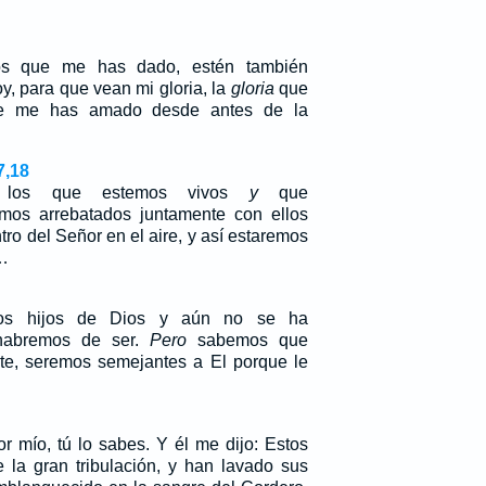
os que me has dado, estén también
, para que vean mi gloria, la
gloria
que
e me has amado desde antes de la
7,18
s, los que estemos vivos
y
que
os arrebatados juntamente con ellos
ro del Señor en el aire, y así estaremos
…
os hijos de Dios y aún no se ha
 habremos de ser.
Pero
sabemos que
te, seremos semejantes a El porque le
r mío, tú lo sabes. Y él me dijo: Estos
 la gran tribulación, y han lavado sus