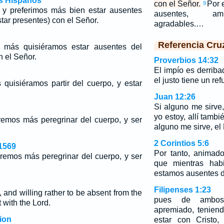
os Hispanos
con el Señor.
Por 
9
y preferimos más bien estar ausentes
ausentes, am
star presentes) con el Señor.
agradables.…
Referencia Cru
 más quisiéramos estar ausentes del
n el Señor.
Proverbios 14:32
El impío es derrib
el justo tiene un r
quisiéramos partir del cuerpo, y estar
Juan 12:26
Si alguno me sirve
yo estoy, allí tambi
emos más peregrinar del cuerpo, y ser
alguno me sirve, el
2 Corintios 5:6
1569
Por tanto, animad
remos más peregrinar del cuerpo, y ser
que mientras hab
estamos ausentes d
Filipenses 1:23
, and willing rather to be absent from the
pues de amb
 with the Lord.
apremiado, teniend
ion
estar con Cristo