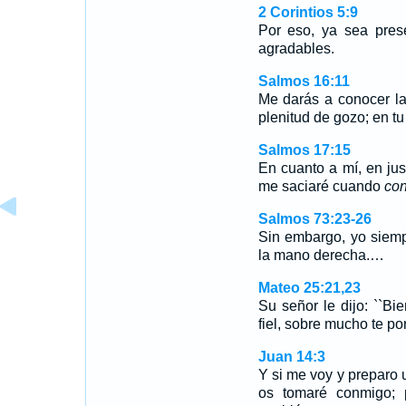
2 Corintios 5:9
Por eso, ya sea pres
agradables.
Salmos 16:11
Me darás a conocer la
plenitud de gozo; en tu
Salmos 17:15
En cuanto a mí, en just
me saciaré cuando
co
Salmos 73:23-26
Sin embargo, yo siemp
la mano derecha.…
Mateo 25:21,23
Su señor le dijo: ``Bie
fiel, sobre mucho te po
Juan 14:3
Y si me voy y preparo u
os tomaré conmigo;