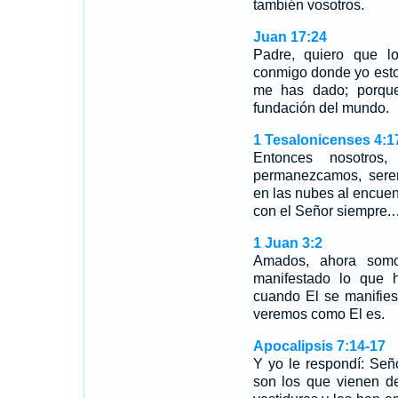
también vosotros.
Juan 17:24
Padre, quiero que l
conmigo donde yo estoy
me has dado; porqu
fundación del mundo.
1 Tesalonicenses 4:1
Entonces nosotro
permanezcamos, serem
en las nubes al encuent
con el Señor siempre.
1 Juan 3:2
Amados, ahora som
manifestado lo que
cuando El se manifies
veremos como El es.
Apocalipsis 7:14-17
Y yo le respondí: Seño
son los que vienen de