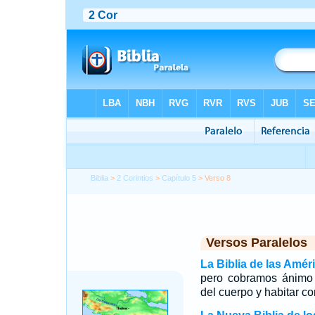
Biblia
>
2 Corintios
>
Capítulo 5
> Verso 8
Versos Paralelos
La Biblia de las Amér
pero cobramos ánimo 
del cuerpo y habitar co