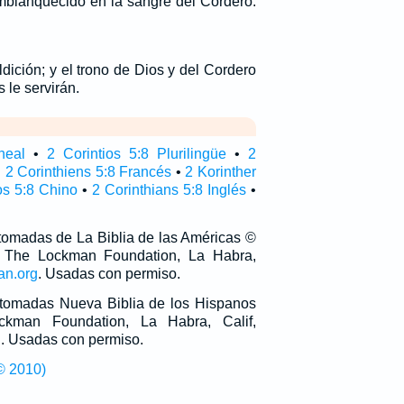
emblanquecido en la sangre del Cordero.
ición; y el trono de Dios y del Cordero
s le servirán.
neal
•
2 Corintios 5:8 Plurilingüe
•
2
•
2 Corinthiens 5:8 Francés
•
2 Korinther
os 5:8 Chino
•
2 Corinthians 5:8 Inglés
•
 tomadas de La Biblia de las Américas ©
 The Lockman Foundation, La Habra,
an.org
. Usadas con permiso.
n tomadas Nueva Biblia de los Hispanos
man Foundation, La Habra, Calif,
g
. Usadas con permiso.
© 2010)