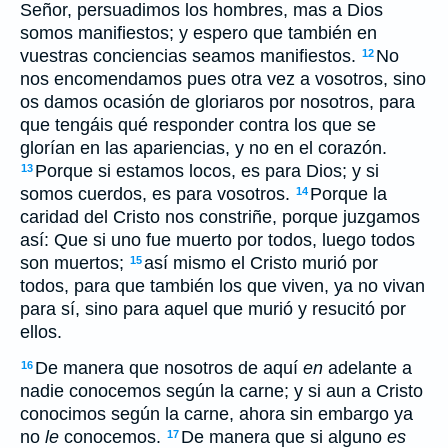
Señor, persuadimos los hombres, mas a Dios
somos manifiestos; y espero que también en
vuestras conciencias seamos manifiestos.
No
12
nos encomendamos pues otra vez a vosotros, sino
os damos ocasión de gloriaros por nosotros, para
que tengáis qué responder contra los que se
glorían en las apariencias, y no en el corazón.
Porque si estamos locos, es para Dios; y si
13
somos cuerdos, es para vosotros.
Porque la
14
caridad del Cristo nos constriñe, porque juzgamos
así: Que si uno fue muerto por todos, luego todos
son muertos;
así mismo el Cristo murió por
15
todos, para que también los que viven, ya no vivan
para sí, sino para aquel que murió y resucitó por
ellos.
De manera que nosotros de aquí
en
adelante a
16
nadie conocemos según la carne; y si aun a Cristo
conocimos según la carne, ahora sin embargo ya
no
le
conocemos.
De manera que si alguno
es
17