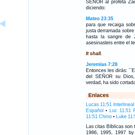
SEÑOR al profeta Zaca
diciendo:
Mateo 23:35
para que recaiga sob
justa derramada sobre l
hasta la sangre de Z
asesinasteis entre el te
It shall.
Jeremías 7:28
Entonces les dirás: ``
del SEÑOR su Dios, n
verdad, ha sido cortad
Enlaces
Lucas 11:51 Interlineal
Español
•
Luc 11:51 
11:51 Chino
•
Luke 11:
Las citas Bíblicas son
1986, 1995, 1997 by