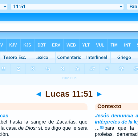
◄
Lucas 11:51
►
Contexto
icas
Jesús denuncia a 
bel hasta la sangre de Zacarías, que
intérpretes de la l
y la casa
de Dios;
sí, os digo que le será
…
para que la 
50
ión.
profetas, derrama