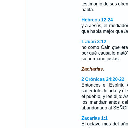
testimonio de sus ofren
habla.
Hebreos 12:24
y a Jesús, el mediador
que habla mejor que
l
1 Juan 3:12
no como Caín
que
era
por qué causa lo mató
su hermano justas.
Zacharias.
2 Crónicas 24:20-22
Entonces el Espíritu 
sacerdote Joiada; y él
el pueblo, y les dijo: 
los mandamientos de
abandonado al SEÑOR
Zacarías 1:1
El octavo mes del año