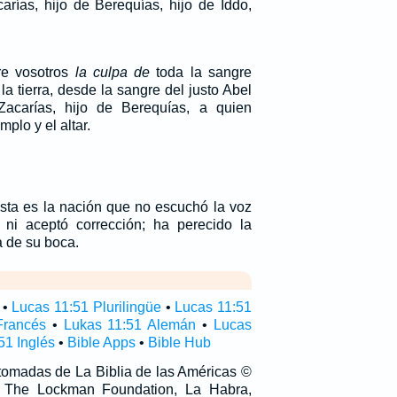
rías, hijo de Berequías, hijo de Iddo,
re vosotros
la culpa de
toda la sangre
a tierra, desde la sangre del justo Abel
acarías, hijo de Berequías, a quien
mplo y el altar.
Esta es la nación que no escuchó la voz
i aceptó corrección; ha perecido la
a de su boca.
•
Lucas 11:51 Plurilingüe
•
Lucas 11:51
Francés
•
Lukas 11:51 Alemán
•
Lucas
51 Inglés
•
Bible Apps
•
Bible Hub
 tomadas de La Biblia de las Américas ©
 The Lockman Foundation, La Habra,