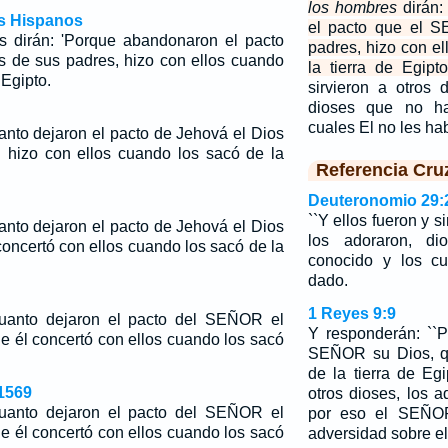
los hombres
dirán:
os Hispanos
el pacto que el S
s dirán: 'Porque abandonaron el pacto
padres, hizo con e
 de sus padres, hizo con ellos cuando
la tierra de Egipto
 Egipto.
sirvieron a otros 
dioses que no ha
cuales El no les h
anto dejaron el pacto de Jehová el Dios
 hizo con ellos cuando los sacó de la
Referencia Cru
Deuteronomio 29:
``Y ellos fueron y s
anto dejaron el pacto de Jehová el Dios
los adoraron, d
concertó con ellos cuando los sacó de la
conocido y los cu
dado.
1 Reyes 9:9
uanto dejaron el pacto del SEÑOR el
Y responderán: ``
e él concertó con ellos cuando los sacó
SEÑOR su Dios, q
de la tierra de Eg
1569
otros dioses, los a
uanto dejaron el pacto del SEÑOR el
por eso el SEÑOR
e él concertó con ellos cuando los sacó
adversidad sobre el