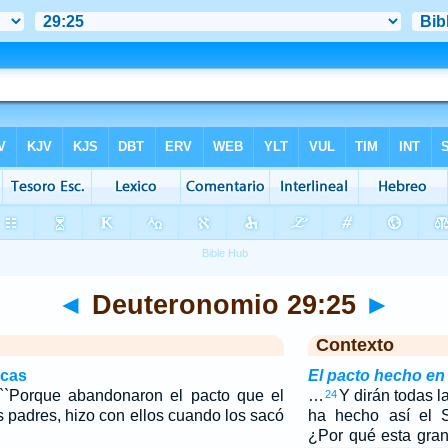
◄
Deuteronomio 29:25
►
Contexto
icas
El pacto hecho e
 ``Porque abandonaron el pacto que el
…
Y dirán todas l
24
 padres, hizo con ellos cuando los sacó
ha hecho así el 
¿Por qué esta gran