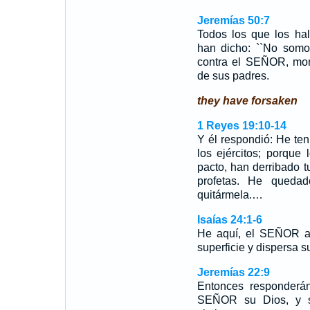
Jeremías 50:7
Todos los que los ha
han dicho: ``No somo
contra el SEÑOR, mor
de sus padres.
they have forsaken
1 Reyes 19:10-14
Y él respondió: He te
los ejércitos; porque
pacto, han derribado 
profetas. He queda
quitármela.…
Isaías 24:1-6
He aquí, el SEÑOR arr
superficie y dispersa 
Jeremías 22:9
Entonces responderán
SEÑOR su Dios, y se