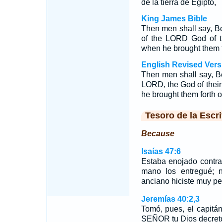
de la tierra de Egipto,
King James Bible
Then men shall say, B
of the LORD God of t
when he brought them fo
English Revised Vers
Then men shall say, B
LORD, the God of thei
he brought them forth ou
Tesoro de la Escri
Because
Isaías 47:6
Estaba enojado contra
mano los entregué; n
anciano hiciste muy pe
Jeremías 40:2,3
Tomó, pues, el capitán
SEÑOR tu Dios decretó