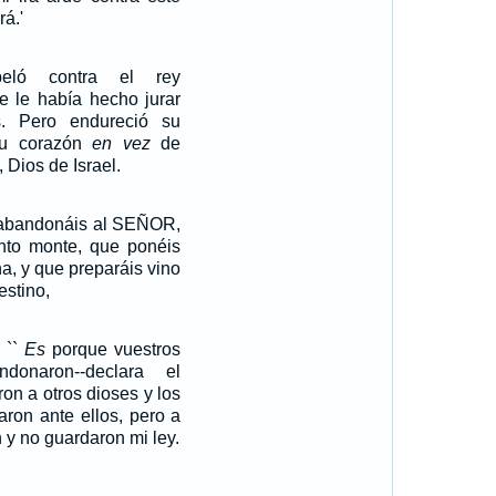
á.'
eló contra el rey
 le había hecho jurar
. Pero endureció su
 su corazón
en vez
de
Dios de Israel.
 abandonáis al SEÑOR,
anto monte, que ponéis
a, y que preparáis vino
estino,
 ``
Es
porque vuestros
onaron--declara el
on a otros dioses y los
raron ante ellos, pero a
y no guardaron mi ley.