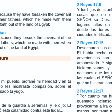
2 Reyes 17:9
Y los hijos de Isra
ecause they have forsaken the covenant
cosas que no er
heir fathers, which he made with them
SEÑOR su Dios. A
rth out of the land of Egypt:
lugares altos en
desde las torres 
ion
ciudades fortificada
ecause they forsook the covenant of the
r fathers, which he made with them when
2 Reyes 17:15
t of the land of Egypt;
Desecharon sus es
El había hecho c
tura
advertencias con 
amonestado. Y sig
hicieron vanos, y
naciones que los 
las cuales el SEÑ
 mi pueblo, profané mi heredad y en tu
que no hicieran com
o les mostraste compasión, sobre el
2 Reyes 22:17
sado tu yugo,
``Por cuanto me 
quemado incienso
 de la guardia a Jeremías, y le dijo: El
provocarme a ira c
 esta calamidad contra este lugar,…
manos, por tanto m