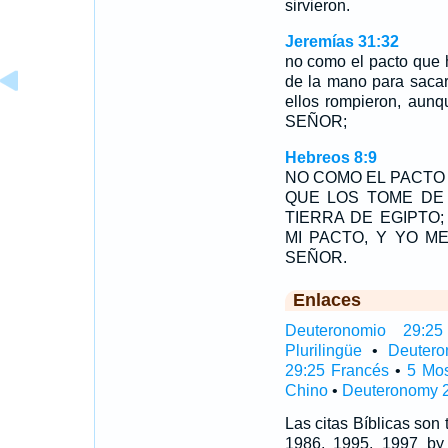
sirvieron.
Jeremías 31:32
no como el pacto que 
de la mano para sacarl
ellos rompieron, aunq
SEÑOR;
Hebreos 8:9
NO COMO EL PACTO 
QUE LOS TOME DE
TIERRA DE EGIPTO
MI PACTO, Y YO M
SEÑOR.
Enlaces
Deuteronomio 29:25 
Plurilingüe
•
Deutero
29:25 Francés
•
5 Mo
Chino
•
Deuteronomy 2
Las citas Bíblicas son
1986, 1995, 1997 by