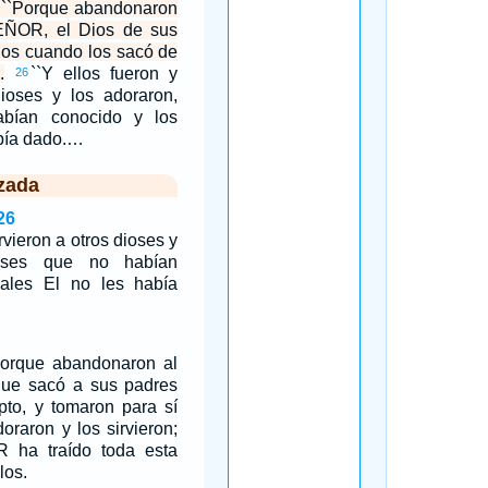
 ``Porque abandonaron
EÑOR, el Dios de sus
llos cuando los sacó de
.
``Y ellos fueron y
26
dioses y los adoraron,
bían conocido y los
abía dado.…
zada
26
irvieron a otros dioses y
ioses que no habían
ales El no les había
Porque abandonaron al
ue sacó a sus padres
ipto, y tomaron para sí
doraron y los sirvieron;
 ha traído toda esta
los.