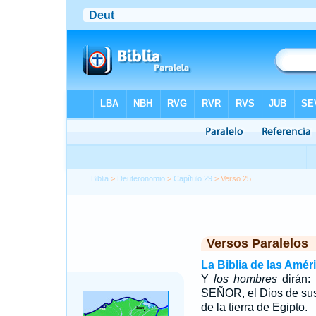
Biblia
>
Deuteronomio
>
Capítulo 29
> Verso 25
Versos Paralelos
La Biblia de las Amér
Y
los hombres
dirán:
SEÑOR, el Dios de sus
de la tierra de Egipto.