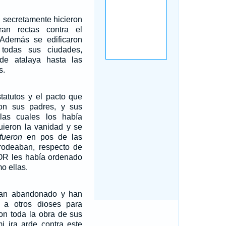
el secretamente hicieron
an rectas contra el
demás se edificaron
 todas sus ciudades,
de atalaya hasta las
s.
tatutos y el pacto que
on sus padres, y sus
las cuales los había
uieron la vanidad y se
fueron
en pos de las
rodeaban, respecto de
OR les había ordenado
o ellas.
han abandonado y han
 a otros dioses para
on toda la obra de sus
i ira arde contra este