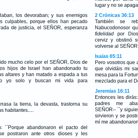
lugar y no se apagar
llaban, los devoraban; y sus enemigos
2 Crónicas 36:13
s culpables, porque ellos han pecado
También se reb
ada de justicia, el SEÑOR, esperanza
Nabucodonosor que
fidelidad
por Dios
cerviz y obstinó
volverse al SEÑOR, 
Isaías 65:11
nido mucho celo por el SEÑOR, Dios de
Pero vosotros que
 los hijos de Israel han abandonado tu
que olvidáis mi s
tus altares y han matado a espada a tus
mesa para la Fortun
do yo solo y buscan mi vida para
mezclado para el D
Jeremías 16:11
Entonces les dirás:
padres me aband
asa la tierra, la devasta, trastorna su
SEÑOR-- ``y siguier
sus habitantes.…
sirvieron y se post
mí me abandonaron 
: ``Porque abandonaron el pacto del
 postraron ante otros dioses y les