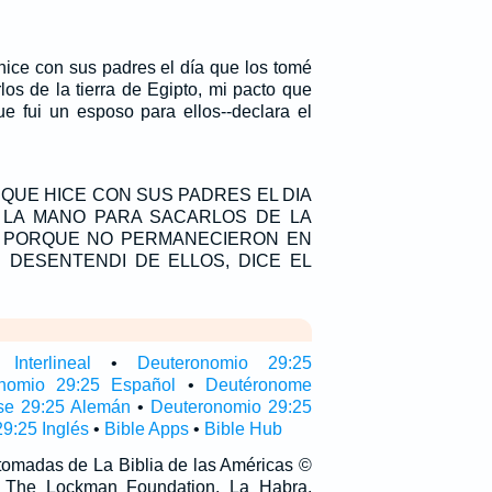
hice con sus padres el día que los tomé
os de la tierra de Egipto, mi pacto que
ue fui un esposo para ellos--declara el
QUE HICE CON SUS PADRES EL DIA
 LA MANO PARA SACARLOS DE LA
; PORQUE NO PERMANECIERON EN
E DESENTENDI DE ELLOS, DICE EL
Interlineal
•
Deuteronomio 29:25
nomio 29:25 Español
•
Deutéronome
se 29:25 Alemán
•
Deuteronomio 29:25
9:25 Inglés
•
Bible Apps
•
Bible Hub
 tomadas de La Biblia de las Américas ©
 The Lockman Foundation, La Habra,