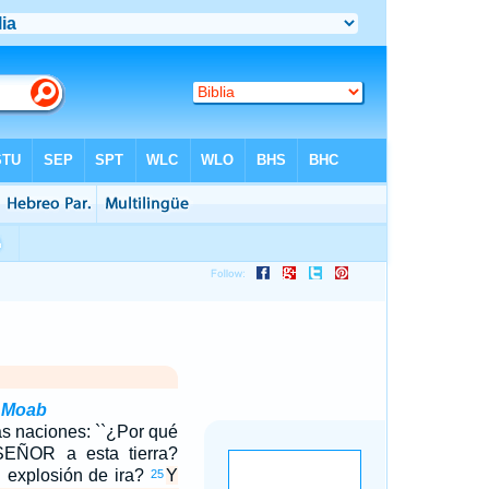
n Moab
as naciones: ``¿Por qué
SEÑOR a esta tierra?
 explosión de ira?
Y
25