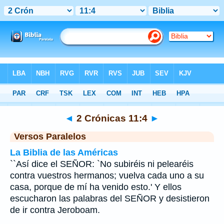
Biblia
>
2 Crónicas
>
Capítulo 11
> Verso 4
◄
2 Crónicas 11:4
►
Versos Paralelos
La Biblia de las Américas
``Así dice el SEÑOR: `No subiréis ni pelearéis
contra vuestros hermanos; vuelva cada uno a su
casa, porque de mí ha venido esto.' Y ellos
escucharon las palabras del SEÑOR y desistieron
de ir contra Jeroboam.