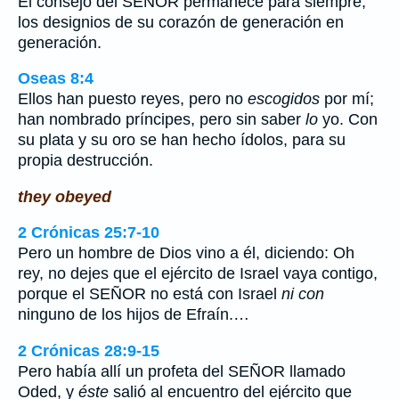
El consejo del SEÑOR permanece para siempre,
los designios de su corazón de generación en
generación.
Oseas 8:4
Ellos han puesto reyes, pero no
escogidos
por mí;
han nombrado príncipes, pero sin saber
lo
yo. Con
su plata y su oro se han hecho ídolos, para su
propia destrucción.
they obeyed
2 Crónicas 25:7-10
Pero un hombre de Dios vino a él, diciendo: Oh
rey, no dejes que el ejército de Israel vaya contigo,
porque el SEÑOR no está con Israel
ni con
ninguno de los hijos de Efraín.…
2 Crónicas 28:9-15
Pero había allí un profeta del SEÑOR llamado
Oded, y
éste
salió al encuentro del ejército que