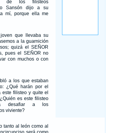
 de los filisteos
ero Sansón dijo a su
a mí, porque ella me
 joven que llevaba su
asemos a la guarnición
cisos; quizá el SEÑOR
os, pues el SEÑOR no
alvar con muchos o con
bló a los que estaban
ndo: ¿Qué harán por el
ste filisteo y quite el
¿Quién es este filisteo
ara desafiar a los
os viviente?
o tanto al león como al
o incircunciso será como