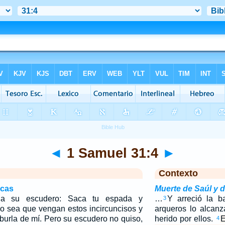
◄
1 Samuel 31:4
►
Contexto
icas
Muerte de Saúl y d
 a su escudero: Saca tu espada y
…
Y arreció la ba
3
no sea que vengan estos incircuncisos y
arqueros lo alcan
burla de mí. Pero su escudero no quiso,
herido por ellos.
E
4