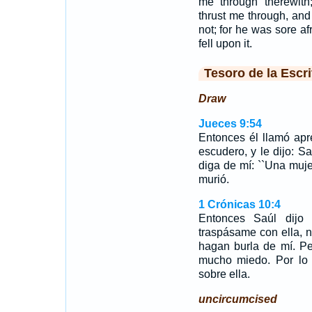
me through therewith
thrust me through, an
not; for he was sore af
fell upon it.
Tesoro de la Escri
Draw
Jueces 9:54
Entonces él llamó ap
escudero, y le dijo: 
diga de mí: ``Una muje
murió.
1 Crónicas 10:4
Entonces Saúl dijo
traspásame con ella, 
hagan burla de mí. Pe
mucho miedo. Por lo
sobre ella.
uncircumcised