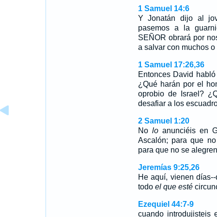
1 Samuel 14:6
Y Jonatán dijo al j
pasemos a la guarnic
SEÑOR obrará por nos
a salvar con muchos o
1 Samuel 17:26,36
Entonces David habló 
¿Qué harán por el hom
oprobio de Israel? ¿Q
desafiar a los escuadr
2 Samuel 1:20
No
lo
anunciéis en Ga
Ascalón; para que no s
para que no se alegren 
Jeremías 9:25,26
He aquí, vienen días-
todo
el que esté
circun
Ezequiel 44:7-9
cuando introdujisteis 