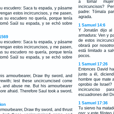
a tomar mujer
incircuncisos? P
su escudero: Saca tu espada, y pásame
padre: Tómala par
vengan estos incircuncisos, y me pasen,
agrada.
s su escudero no quería, porque tenía
 tomó Saúl su espada, y se echó sobre
1 Samuel 14:6
Y Jonatán dijo al
armadura: Ven y p
1569
de estos incircun
su escudero: Saca tu espada, y pásame
obrará por nosotr
vengan estos incircuncisos, y me pasen,
está limitado a s
s su escudero no quería, porque tenía
pocos.
 tomó Saúl su espada, y se echó sobre
1 Samuel 17:26
Entonces David ha
junto a él, dicie
his armourbearer, Draw thy sword, and
hombre que mate a e
rewith; lest these uncircumcised come
oprobio de Israel? 
h, and abuse me. But his armourbearer
incircunciso p
ore afraid. Therefore Saul took a sword,
escuadrones del Di
1 Samuel 17:36
ion
Tu siervo ha matad
armourbearer, Draw thy sword, and thrust
oso; y este filiste