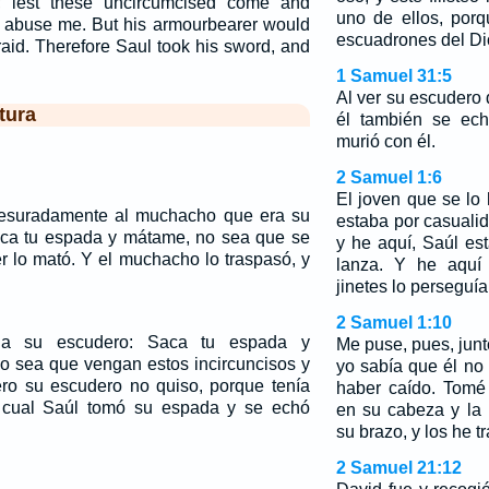
; lest these uncircumcised come and
uno de ellos, por
d abuse me. But his armourbearer would
escuadrones del Dio
raid. Therefore Saul took his sword, and
1 Samuel 31:5
Al ver su escudero
tura
él también se ec
murió con él.
2 Samuel 1:6
El joven que se lo 
resuradamente al muchacho que era su
estaba por casuali
Saca tu espada y mátame, no sea que se
y he aquí, Saúl e
r lo mató. Y el muchacho lo traspasó, y
lanza. Y he aquí 
jinetes lo perseguía
2 Samuel 1:10
 a su escudero: Saca tu espada y
Me puse, pues, junt
no sea que vengan estos incircuncisos y
yo sabía que él no
ro su escudero no quiso, porque tenía
haber caído. Tom
 cual Saúl tomó su espada y se echó
en su cabeza y la
su brazo, y los he t
2 Samuel 21:12