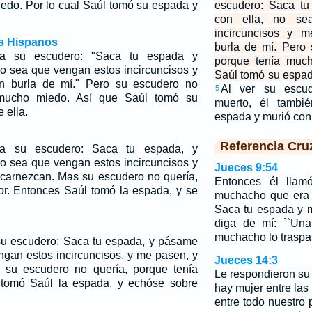
edo. Por lo cual Saúl tomó su espada y
escudero: Saca tu
con ella, no se
incircuncisos y 
os Hispanos
burla de mí. Pero
 a su escudero: "Saca tu espada y
porque tenía much
no sea que vengan estos incircuncisos y
Saúl tomó su espad
n burla de mí." Pero su escudero no
Al ver su escu
5
 mucho miedo. Así que Saúl tomó su
muerto, él tambi
 ella.
espada y murió con
Referencia Cru
 a su escudero: Saca tu espada, y
no sea que vengan estos incircuncisos y
Jueces 9:54
carnezcan. Mas su escudero no quería,
Entonces él llam
or. Entonces Saúl tomó la espada, y se
muchacho que era s
Saca tu espada y 
diga de mí: ``Una
muchacho lo traspas
su escudero: Saca tu espada, y pásame
ngan estos incircuncisos, y me pasen, y
Jueces 14:3
su escudero no quería, porque tenía
Le respondieron su
 tomó Saúl la espada, y echóse sobre
hay mujer entre las 
entre todo nuestro