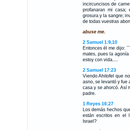
incircuncisos de carne
profanaran mi casa;
grosura y la sangre; in
de todas vuestras ab
abuse me.
2 Samuel 1:9,10
Entonces él me dijo: `
mates, pues la agonía
estoy con vida.…
2 Samuel 17:23
Viendo Ahitofel que n
asno, se levantó y fue 
casa y se ahorcó. Así 
padre.
1 Reyes 16:27
Los demás hechos que 
están escritos en el 
Israel?