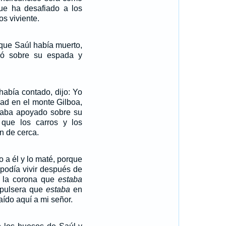
que ha desafiado a los
s viviente.
 que Saúl había muerto,
hó sobre su espada y
había contado, dijo: Yo
dad en el monte Gilboa,
staba apoyado sobre su
que los carros y los
n de cerca.
o a él y lo maté, porque
 podía vivir después de
é la corona que
estaba
 pulsera que
estaba
en
raído aquí a mi señor.