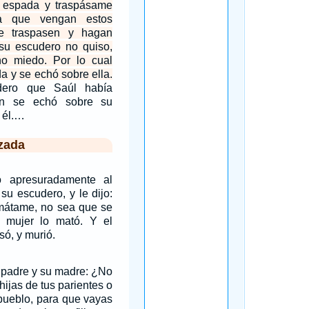
 espada y traspásame
a que vengan estos
me traspasen y hagan
 su escudero no quiso,
o miedo. Por lo cual
a y se echó sobre ella.
dero que Saúl había
én se echó sobre su
 él.…
zada
ó apresuradamente al
u escudero, y le dijo:
mátame, no sea que se
 mujer lo mató. Y el
ó, y murió.
 padre y su madre: ¿No
hijas de tus parientes o
 pueblo, para que vayas