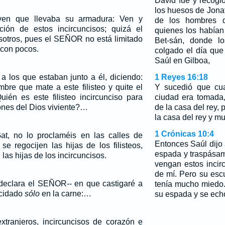
David fue y recogi
los huesos de Jona
oven que llevaba su armadura: Ven y
de los hombres 
ión de estos incircuncisos; quizá el
quienes los habían
otros, pues el SEÑOR no está limitado
Bet-sán, donde lo
 con pocos.
colgado el día que 
Saúl en Gilboa,
a los que estaban junto a él, diciendo:
1 Reyes 16:18
bre que mate a este filisteo y quite el
Y sucedió que cua
uién es este filisteo incircunciso para
ciudad era tomada,
ones del Dios viviente?…
de la casa del rey, 
la casa del rey y mu
1 Crónicas 10:4
t, no lo proclaméis en las calles de
Entonces Saúl dijo
e regocijen las hijas de los filisteos,
espada y traspásam
las hijas de los incircuncisos.
vengan estos incir
de mí. Pero su esc
-declara el SEÑOR-- en que castigaré a
tenía mucho miedo.
cidado
sólo
en la carne:…
su espada y se echó
extranjeros, incircuncisos de corazón e