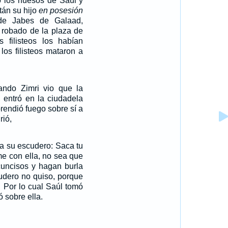
ó los huesos de Saúl y
tán su hijo
en posesión
de Jabes de Galaad,
 robado de la plaza de
s filisteos los habían
los filisteos mataron a
ndo Zimri vio que la
 entró en la ciudadela
prendió fuego sobre sí a
rió,
 a su escudero: Saca tu
e con ella, no sea que
cuncisos y hagan burla
udero no quiso, porque
 Por lo cual Saúl tomó
 sobre ella.