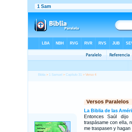
Biblia
>
1 Samuel
>
Capítulo 31
> Verso 4
Versos Paralelos
La Biblia de las Amér
Entonces Saúl dijo
traspásame con ella, 
me traspasen y hagan 