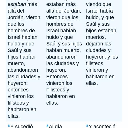
estaban
más
estaban más
viendo que
allá del
allá del Jordán,
Israel había
Jordán, vieron
vieron que los
huido, y que
que los
hombres de
Saúl y sus
hombres de
Israel habían
hijos estaban
Israel habían
huido y que
muertos,
huido y que
Saúl y sus hijos
dejaron las
Saúl y sus
habían muerto,
ciudades y
hijos habían
abandonaron
huyeron; y los
muerto,
las ciudades y
filisteos
abandonaron
huyeron.
vinieron y
las ciudades y
Entonces
habitaron en
huyeron;
vinieron los
ellas.
entonces
Filisteos y
vinieron los
habitaron en
filisteos y
ellas.
habitaron en
ellas.
Y sucedió
Al día
Y aconteció
8
8
8