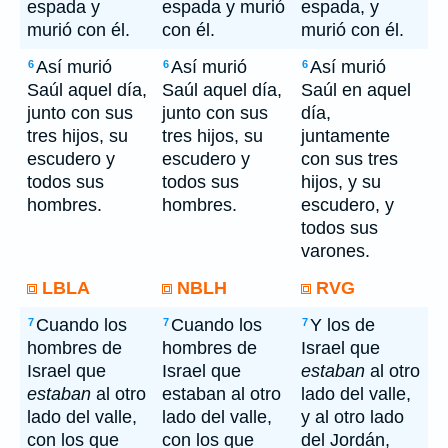
espada y
espada y murió
espada, y
murió con él.
con él.
murió con él.
Así murió
Así murió
Así murió
6
6
6
Saúl aquel día,
Saúl aquel día,
Saúl en aquel
junto con sus
junto con sus
día,
tres hijos, su
tres hijos, su
juntamente
escudero y
escudero y
con sus tres
todos sus
todos sus
hijos, y su
hombres.
hombres.
escudero, y
todos sus
varones.
LBLA
NBLH
RVG
Cuando los
Cuando los
Y los de
7
7
7
hombres de
hombres de
Israel que
Israel que
Israel que
estaban
al otro
estaban
al otro
estaban al otro
lado del valle,
lado del valle,
lado del valle,
y al otro lado
con los que
con los que
del Jordán,