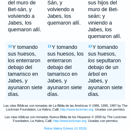
del muro de
Sán, y
sus hijos del
Bet-sán, y
volviendo a
muro de Bet-
volviendo a
Jabes, los
seán; y
Jabes, los
quemaron allí.
viniendo a
quemaron allí.
Jabes, los
quemaron allí.
Y tomando
Y tomando
Y tomando
13
13
13
sus huesos,
sus huesos, los
sus huesos,
los enterraron
enterraron
los
sepultaron
debajo del
debajo del
debajo de un
tamarisco en
tamarisco en
árbol en
Jabes, y
Jabes, y
Jabes, y
ayunaron siete
ayunaron siete
ayunaron siete
días.
días.
días.
Las citas Bíblicas son tomadas de La Biblia de las Américas © 1986, 1995, 1997 by The
Lockman Foundation, La Habra, Calif,
http://www.lockman.org
. Usadas con permiso.
Las citas bíblicas son tomadas Nueva Biblia de los Hispanos © 2005 by The Lockman
Foundation, La Habra, Calif,
http://www.lockman.org
. Usadas con permiso.
Reina Valera Gómez (© 2010)