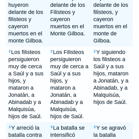
huyeron
delante de los
delante de los
delante de los
Filisteos y
filisteos, y
filisteos y
cayeron
cayeron
cayeron
muertos en el
muertos en el
muertos en el
Monte Gilboa.
monte de
monte Gilboa.
Gilboa.
Los filisteos
Los Filisteos
Y siguiendo
2
2
2
persiguieron
persiguieron
los filisteos a
muy de cerca
muy de cerca a
Saúl y a sus
a Saúl y a sus
Saúl y a sus
hijos, mataron
hijos, y
hijos, y
a Jonatán, y a
mataron a
mataron a
Abinadab, y a
Jonatán, a
Jonatán, a
Malquisúa,
Abinadab y a
Abinadab y a
hijos de Saúl.
Malquisúa,
Malquisúa,
hijos de Saúl.
hijos de Saúl.
Y arreció la
La batalla se
Y se agravó
3
3
3
batalla contra
intensificó
la batalla