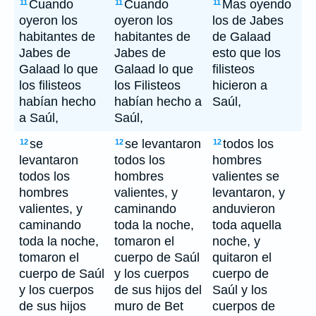
Cuando
Cuando
Mas oyendo
11
11
11
oyeron los
oyeron los
los de Jabes
habitantes de
habitantes de
de Galaad
Jabes de
Jabes de
esto que los
Galaad lo que
Galaad lo que
filisteos
los filisteos
los Filisteos
hicieron a
habían hecho
habían hecho a
Saúl,
a Saúl,
Saúl,
se
se levantaron
todos los
12
12
12
levantaron
todos los
hombres
todos los
hombres
valientes se
hombres
valientes, y
levantaron, y
valientes, y
caminando
anduvieron
caminando
toda la noche,
toda aquella
toda la noche,
tomaron el
noche, y
tomaron el
cuerpo de Saúl
quitaron el
cuerpo de Saúl
y los cuerpos
cuerpo de
y los cuerpos
de sus hijos del
Saúl y los
de sus hijos
muro de Bet
cuerpos de