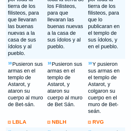
tierra de los
los Filisteos,
tierra de los
filisteos, para
para que
filisteos, para
que llevaran
llevaran las
que lo
las buenas
buenas nuevas
publicaran en
nuevas a la
a la casa de
el templo de
casa de sus
sus ídolos y al
sus ídolos, y
ídolos y al
pueblo.
en el pueblo.
pueblo.
Pusieron sus
Pusieron sus
Y pusieron
10
10
10
armas en el
armas en el
sus armas en
templo de
templo de
el templo de
Astarot, y
Astarot, y
Astarot, y
ataron su
ataron su
colgaron su
cuerpo al muro
cuerpo al muro
cuerpo en el
de Bet-sán.
de Bet Sán.
muro de Bet-
seán.
LBLA
NBLH
RVG