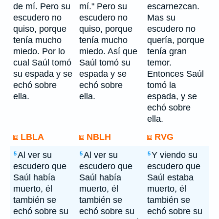
de mí. Pero su
mí." Pero su
escarnezcan.
escudero no
escudero no
Mas su
quiso, porque
quiso, porque
escudero no
tenía mucho
tenía mucho
quería, porque
miedo. Por lo
miedo. Así que
tenía gran
cual Saúl tomó
Saúl tomó su
temor.
su espada y se
espada y se
Entonces Saúl
echó sobre
echó sobre
tomó la
ella.
ella.
espada, y se
echó sobre
ella.
LBLA
NBLH
RVG
Al ver su
Al ver su
Y viendo su
5
5
5
escudero que
escudero que
escudero que
Saúl había
Saúl había
Saúl estaba
muerto, él
muerto, él
muerto, él
también se
también se
también se
echó sobre su
echó sobre su
echó sobre su