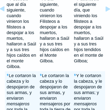
que al día
siguiente,
el siguiente
siguiente,
cuando
día, que
cuando
vinieron los
viniendo los
vinieron los
Filisteos a
filisteos a
filisteos a
despojar a los
despojar a los
despojar a los
muertos,
muertos,
muertos,
hallaron a Saúl
hallaron a Saúl
hallaron a Saúl
y a sus tres
y a sus tres
y a sus tres
hijos caídos en
hijos tendidos
hijos caídos en
el Monte
en el monte de
el monte
Gilboa.
Gilboa;
Gilboa.
Le cortaron la
Le cortaron la
Y le cortaron
9
9
9
cabeza y lo
cabeza y lo
la cabeza, y le
despojaron de
despojaron de
despojaron de
sus armas, y
sus armas, y
sus armas; y
enviaron
enviaron
enviaron
mensajeros
mensajeros por
mensajeros
por
toda
la
toda la tierra de
por toda la