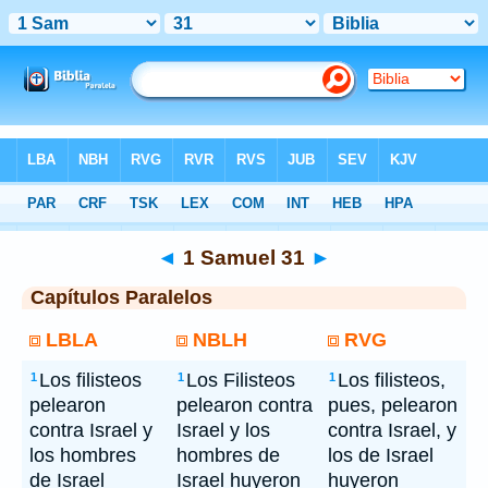
Bíblia
> 1 Samuel 31
◄
1 Samuel 31
►
Capítulos Paralelos
LBLA
NBLH
RVG
Los filisteos
Los Filisteos
Los filisteos,
1
1
1
pelearon
pelearon contra
pues, pelearon
contra Israel y
Israel y los
contra Israel, y
los hombres
hombres de
los de Israel
de Israel
Israel huyeron
huyeron