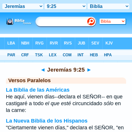
Biblia
>
Jeremías
>
Capítulo 9
> Verso 25
◄
Jeremías 9:25
►
Versos Paralelos
La Biblia de las Américas
He aquí, vienen días--declara el SEÑOR-- en que
castigaré a todo
el que esté
circuncidado
sólo
en
la carne:
La Nueva Biblia de los Hispanos
"Ciertamente vienen días," declara el SEÑOR, "en