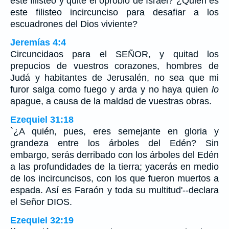
este filisteo y quite el oprobio de Israel? ¿Quién es
este filisteo incircunciso para desafiar a los
escuadrones del Dios viviente?
Jeremías 4:4
Circuncidaos para el SEÑOR, y quitad los
prepucios de vuestros corazones, hombres de
Judá y habitantes de Jerusalén, no sea que mi
furor salga como fuego y arda y no haya quien
lo
apague, a causa de la maldad de vuestras obras.
Ezequiel 31:18
`¿A quién, pues, eres semejante en gloria y
grandeza entre los árboles del Edén? Sin
embargo, serás derribado con los árboles del Edén
a las profundidades de la tierra; yacerás en medio
de los incircuncisos, con los que fueron muertos a
espada. Así es Faraón y toda su multitud'--declara
el Señor DIOS.
Ezequiel 32:19