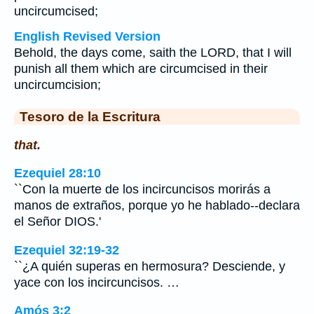
uncircumcised;
English Revised Version
Behold, the days come, saith the LORD, that I will
punish all them which are circumcised in their
uncircumcision;
Tesoro de la Escritura
that.
Ezequiel 28:10
``Con la muerte de los incircuncisos morirás a
manos de extraños, porque yo he hablado--declara
el Señor DIOS.'
Ezequiel 32:19-32
``¿A quién superas en hermosura? Desciende, y
yace con los incircuncisos. …
Amós 3:2