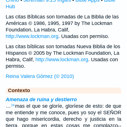
Chino
•
Jeremiah 9:25 Inglés
•
Bible Apps
•
Bible
Hub
Las citas Bíblicas son tomadas de La Biblia de las
Américas © 1986, 1995, 1997 by The Lockman
Foundation, La Habra, Calif,
http://www.lockman.org
. Usadas con permiso.
Las citas bíblicas son tomadas Nueva Biblia de los
Hispanos © 2005 by The Lockman Foundation, La
Habra, Calif,
http://www.lockman.org
. Usadas con
permiso.
Reina Valera Gómez (© 2010)
Contexto
Amenaza de ruina y destierro
…
mas el que se gloríe, gloríese de esto: de que
24
me entiende y me conoce, pues yo soy el SEÑOR
que hago misericordia, derecho y justicia en la
tierra, porque en estas cosas me complazco--