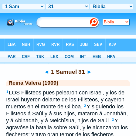
Biblia
>
RVR 1909
> 1 Samuel 31
◄
1 Samuel 31
►
Reina Valera (1909)
LOS Filisteos pues pelearon con Israel, y los de
1
Israel huyeron delante de los Filisteos, y cayeron
muertos en el monte de Gilboa.
Y siguiendo los
2
Filisteos á Saúl y á sus hijos, mataron á Jonathán,
y á Abinadab, y á Melchîsua, hijos de Saúl.
Y
3
agravóse la batalla sobre Saúl, y le alcanzaron los
flecheros; y tuvo gran temor de los flecheros.