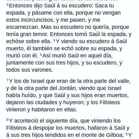
Entonces dijo Saúl á su escudero: Saca tu
4
espada, y pásame con ella, porque no vengan
estos incircuncisos, y me pasen, y me
escarnezcan. Mas su escudero no quería, porque
tenía gran temor. Entonces tomó Saúl la espada, y
echóse sobre ella.
Y viendo su escudero á Saúl
5
muerto, él también se echó sobre su espada, y
murió con él.
Así murió Saúl en aquel día,
6
juntamente con sus tres hijos, y su escudero, y
todos sus varones.
Y los de Israel que eran de la otra parte del valle,
7
y de la otra parte del Jordán, viendo que Israel
había huído, y que Saúl y sus hijos eran muertos,
dejaron las ciudades y huyeron; y los Filisteos
vinieron y habitaron en ellas.
Y aconteció el siguiente día, que viniendo los
8
Filisteos á despojar los muertos, hallaron á Saúl y
á sus tres hijos tendidos en el monte de Gilboa;
Y
9