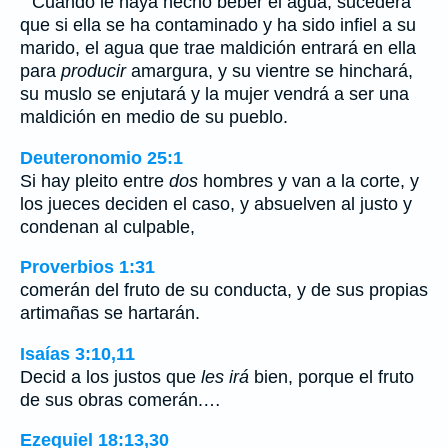
``Cuando le haya hecho beber el agua, sucederá
que si ella se ha contaminado y ha sido infiel a su
marido, el agua que trae maldición entrará en ella
para
producir
amargura, y su vientre se hinchará,
su muslo se enjutará y la mujer vendrá a ser una
maldición en medio de su pueblo.
Deuteronomio 25:1
Si hay pleito entre
dos
hombres y van a la corte, y
los jueces deciden el caso, y absuelven al justo y
condenan al culpable,
Proverbios 1:31
comerán del fruto de su conducta, y de sus propias
artimañas se hartarán.
Isaías 3:10,11
Decid a los justos que
les irá
bien, porque el fruto
de sus obras comerán.…
Ezequiel 18:13,30