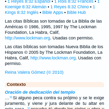
•
1 Reyes 8:32 Español
•
1 Rois 8:32 Francés
•
1
Koenige 8:32 Alemán
•
1 Reyes 8:32 Chino
•
1
Kings 8:32 Inglés
•
Bible Apps
•
Bible Hub
Las citas Bíblicas son tomadas de La Biblia de las
Américas © 1986, 1995, 1997 by The Lockman
Foundation, La Habra, Calif,
http://www.lockman.org
. Usadas con permiso.
Las citas bíblicas son tomadas Nueva Biblia de los
Hispanos © 2005 by The Lockman Foundation, La
Habra, Calif,
http://www.lockman.org
. Usadas con
permiso.
Reina Valera Gómez (© 2010)
Contexto
Oración de dedicación del templo
…
Si alguno peca contra su prójimo y se le exige
31
juramento, y viene
y
jura delante de tu altar en
32