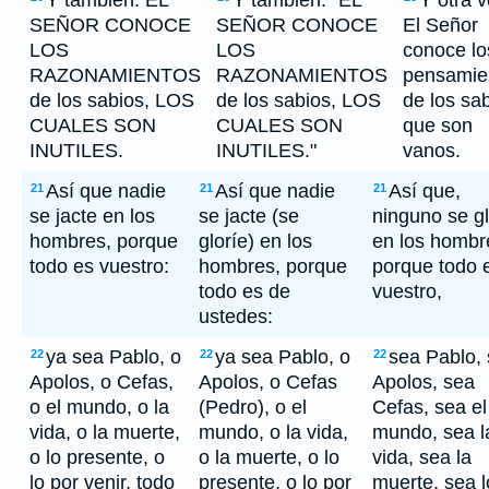
Y también: EL
Y también: "EL
Y otra v
SEÑOR CONOCE
SEÑOR CONOCE
El Señor
LOS
LOS
conoce lo
RAZONAMIENTOS
RAZONAMIENTOS
pensamie
de los sabios, LOS
de los sabios, LOS
de los sab
CUALES SON
CUALES SON
que son
INUTILES.
INUTILES."
vanos.
Así que nadie
Así que nadie
Así que,
21
21
21
se jacte en los
se jacte (se
ninguno se gl
hombres, porque
gloríe) en los
en los hombr
todo es vuestro:
hombres, porque
porque todo 
todo es de
vuestro,
ustedes:
ya sea Pablo, o
ya sea Pablo, o
sea Pablo,
22
22
22
Apolos, o Cefas,
Apolos, o Cefas
Apolos, sea
o el mundo, o la
(Pedro), o el
Cefas, sea el
vida, o la muerte,
mundo, o la vida,
mundo, sea l
o lo presente, o
o la muerte, o lo
vida, sea la
lo por venir, todo
presente, o lo por
muerte, sea l