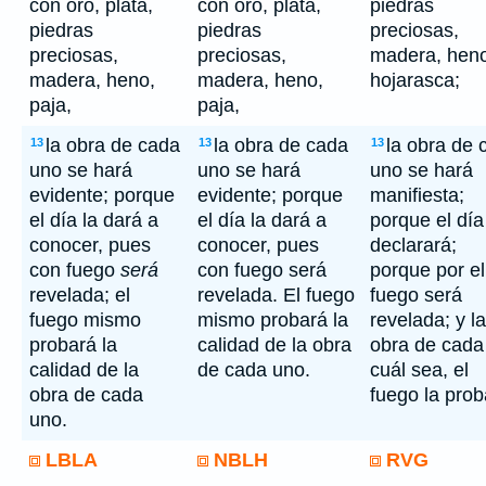
con oro, plata,
con oro, plata,
piedras
piedras
piedras
preciosas,
preciosas,
preciosas,
madera, hen
madera, heno,
madera, heno,
hojarasca;
paja,
paja,
la obra de cada
la obra de cada
la obra de 
13
13
13
uno se hará
uno se hará
uno se hará
evidente; porque
evidente; porque
manifiesta;
el día la dará a
el día la dará a
porque el día
conocer, pues
conocer, pues
declarará;
con fuego
será
con fuego será
porque por el
revelada; el
revelada. El fuego
fuego será
fuego mismo
mismo probará la
revelada; y la
probará la
calidad de la obra
obra de cada
calidad de la
de cada uno.
cuál sea, el
obra de cada
fuego la prob
uno.
LBLA
NBLH
RVG