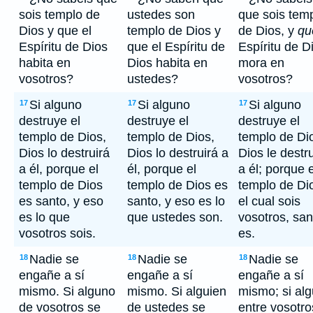
sois templo de
ustedes son
que sois tem
Dios y que el
templo de Dios y
de Dios, y
qu
Espíritu de Dios
que el Espíritu de
Espíritu de D
habita en
Dios habita en
mora en
vosotros?
ustedes?
vosotros?
Si alguno
Si alguno
Si alguno
17
17
17
destruye el
destruye el
destruye el
templo de Dios,
templo de Dios,
templo de Di
Dios lo destruirá
Dios lo destruirá a
Dios le destr
a él, porque el
él, porque el
a él; porque e
templo de Dios
templo de Dios es
templo de Di
es santo, y eso
santo, y eso es lo
el cual sois
es lo que
que ustedes son.
vosotros, san
vosotros sois.
es.
Nadie se
Nadie se
Nadie se
18
18
18
engañe a sí
engañe a sí
engañe a sí
mismo. Si alguno
mismo. Si alguien
mismo; si al
de vosotros se
de ustedes se
entre vosotro