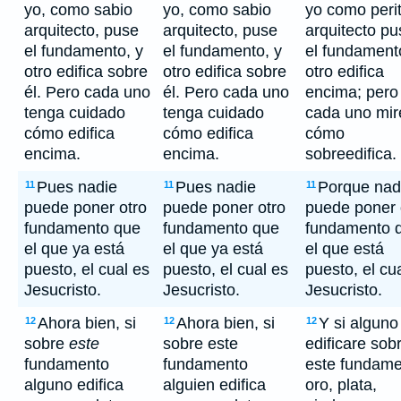
yo, como sabio
yo, como sabio
yo como peri
arquitecto, puse
arquitecto, puse
arquitecto pu
el fundamento, y
el fundamento, y
el fundament
otro edifica sobre
otro edifica sobre
otro edifica
él. Pero cada uno
él. Pero cada uno
encima; pero
tenga cuidado
tenga cuidado
cada uno mir
cómo edifica
cómo edifica
cómo
encima.
encima.
sobreedifica.
Pues nadie
Pues nadie
Porque nad
11
11
11
puede poner otro
puede poner otro
puede poner 
fundamento que
fundamento que
fundamento 
el que ya está
el que ya está
el que está
puesto, el cual es
puesto, el cual es
puesto, el cu
Jesucristo.
Jesucristo.
Jesucristo.
Ahora bien, si
Ahora bien, si
Y si alguno
12
12
12
sobre
este
sobre este
edificare sob
fundamento
fundamento
este fundam
alguno edifica
alguien edifica
oro, plata,