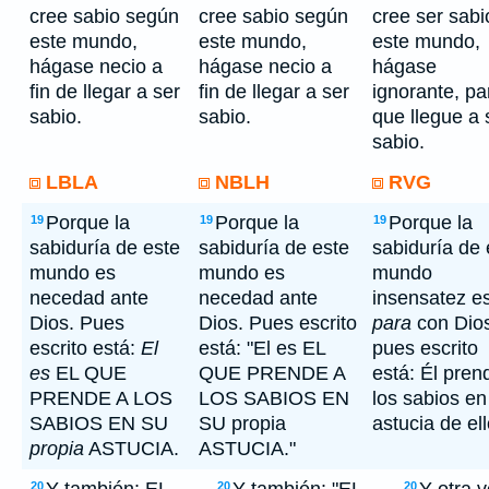
cree sabio según
cree sabio según
cree ser sabi
este mundo,
este mundo,
este mundo,
hágase necio a
hágase necio a
hágase
fin de llegar a ser
fin de llegar a ser
ignorante, pa
sabio.
sabio.
que llegue a 
sabio.
LBLA
NBLH
RVG
Porque la
Porque la
Porque la
19
19
19
sabiduría de este
sabiduría de este
sabiduría de 
mundo es
mundo es
mundo
necedad ante
necedad ante
insensatez e
Dios. Pues
Dios. Pues escrito
para
con Dio
escrito está:
El
está: "El es EL
pues escrito
es
EL QUE
QUE PRENDE A
está: Él pren
PRENDE A LOS
LOS SABIOS EN
los sabios en
SABIOS EN SU
SU propia
astucia de ell
propia
ASTUCIA.
ASTUCIA."
20
20
20