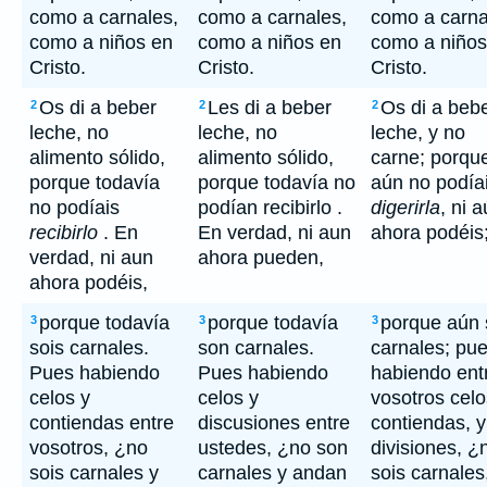
como a carnales,
como a carnales,
como a carna
como a niños en
como a niños en
como a niños
Cristo.
Cristo.
Cristo.
Os di a beber
Les di a beber
Os di a beb
2
2
2
leche, no
leche, no
leche, y no
alimento sólido,
alimento sólido,
carne; porqu
porque todavía
porque todavía no
aún no podía
no podíais
podían recibirlo .
digerirla
, ni 
recibirlo
. En
En verdad, ni aun
ahora podéis
verdad, ni aun
ahora pueden,
ahora podéis,
porque todavía
porque todavía
porque aún 
3
3
3
sois carnales.
son carnales.
carnales; pu
Pues habiendo
Pues habiendo
habiendo ent
celos y
celos y
vosotros celo
contiendas entre
discusiones entre
contiendas, y
vosotros, ¿no
ustedes, ¿no son
divisiones, ¿
sois carnales y
carnales y andan
sois carnales