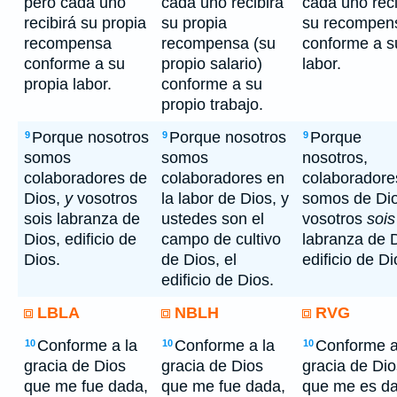
pero cada uno
cada uno recibirá
cada uno reci
recibirá su propia
su propia
su recompen
recompensa
recompensa (su
conforme a s
conforme a su
propio salario)
labor.
propia labor.
conforme a su
propio trabajo.
Porque nosotros
Porque nosotros
Porque
9
9
9
somos
somos
nosotros,
colaboradores de
colaboradores en
colaboradore
Dios,
y
vosotros
la labor de Dios, y
somos de Dio
sois labranza de
ustedes son el
vosotros
sois
Dios, edificio de
campo de cultivo
labranza de 
Dios.
de Dios, el
edificio de Di
edificio de Dios.
LBLA
NBLH
RVG
Conforme a la
Conforme a la
Conforme a
10
10
10
gracia de Dios
gracia de Dios
gracia de Dio
que me fue dada,
que me fue dada,
que me es d