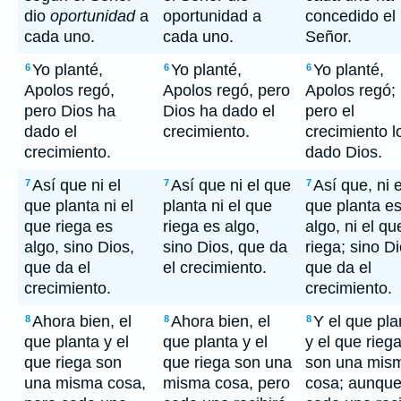
dio
oportunidad
a
oportunidad a
concedido el
cada uno.
cada uno.
Señor.
Yo planté,
Yo planté,
Yo planté,
6
6
6
Apolos regó,
Apolos regó, pero
Apolos regó;
pero Dios ha
Dios ha dado el
pero el
dado el
crecimiento.
crecimiento l
crecimiento.
dado Dios.
Así que ni el
Así que ni el que
Así que, ni e
7
7
7
que planta ni el
planta ni el que
que planta e
que riega es
riega es algo,
algo, ni el qu
algo, sino Dios,
sino Dios, que da
riega; sino Di
que da el
el crecimiento.
que da el
crecimiento.
crecimiento.
Ahora bien, el
Ahora bien, el
Y el que pla
8
8
8
que planta y el
que planta y el
y el que rieg
que riega son
que riega son una
son una mis
una misma cosa,
misma cosa, pero
cosa; aunqu