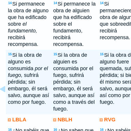
Si permanece
Si permanece la
Si
14
14
14
la obra de alguno
obra de alguien
permaneciere
que ha edificado
que ha edificado
obra de algu
sobre
el
sobre el
que sobreedif
fundamento,
fundamento,
recibirá
recibirá
recibirá
recompensa.
recompensa.
recompensa.
Si la obra de
Si la obra de
Si la obra 
15
15
15
alguno es
alguien es
alguno fuere
consumida
por el
consumida por el
quemada, suf
fuego,
sufrirá
fuego, sufrirá
pérdida; si bi
pérdida; sin
pérdida; sin
él mismo ser
embargo, él será
embargo, él será
salvo, aunqu
salvo, aunque así
salvo, aunque así
así como por
como por fuego.
como a través del
fuego.
fuego.
LBLA
NBLH
RVG
¿No sabéis que
¿No saben que
¿No sabéis
16
16
16