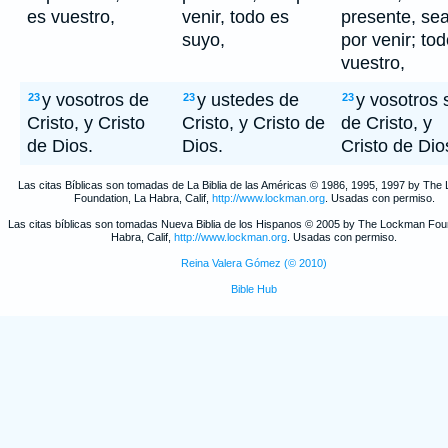
es vuestro,
venir, todo es
presente, sea
suyo,
por venir; to
vuestro,
y vosotros de
y ustedes de
y vosotros 
23
23
23
Cristo, y Cristo
Cristo, y Cristo de
de Cristo, y
de Dios.
Dios.
Cristo de Dio
Las citas Bíblicas son tomadas de La Biblia de las Américas © 1986, 1995, 1997 by Th
Foundation, La Habra, Calif,
http://www.lockman.org
. Usadas con permiso.
Las citas bíblicas son tomadas Nueva Biblia de los Hispanos © 2005 by The Lockman Fou
Habra, Calif,
http://www.lockman.org
. Usadas con permiso.
Reina Valera Gómez (© 2010)
Bible Hub