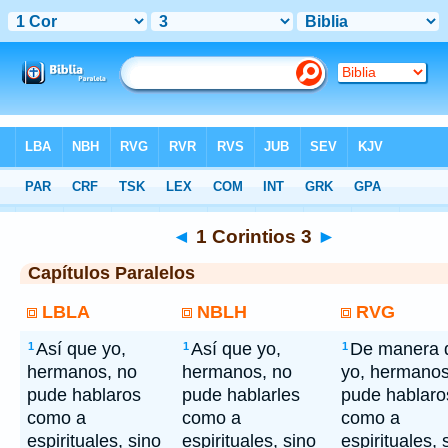
Bíblia
> 1 Corintios 3
◄
1 Corintios 3
►
Capítulos Paralelos
LBLA
NBLH
RVG
Así que yo,
Así que yo,
De manera 
1
1
1
hermanos, no
hermanos, no
yo, hermanos
pude hablaros
pude hablarles
pude hablaro
como a
como a
como a
espirituales, sino
espirituales, sino
espirituales, 