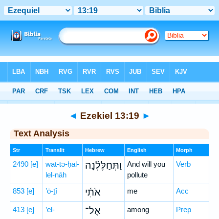
Bible
>
Hebrew
> Ezekiel 13:19
◄
Ezekiel 13:19
►
Text Analysis
Str
Translit
Hebrew
English
Morph
2490
[e]
wat-tə-ḥal-
וַתְּחַלֶּלְ֨נָה
And will you
Verb
lel-nāh
pollute
853
[e]
’ō-ṯî
אֹתִ֜י
me
Acc
413
[e]
’el-
אֶל־
among
Prep