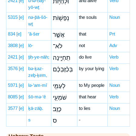
2421
[e]
ū-lə-ḥay-
וּלְחַיּ֥וֹת
and alive
Verb
yō-wṯ
5315
[e]
nə-p̄ā-šō-
נְפָשׁ֖וֹת
the souls
Noun
wṯ
834
[e]
’ă-šer
אֲשֶׁ֣ר
that
Prt
3808
[e]
lō-
לֹא־
not
Adv
2421
[e]
ṯiḥ-ye-nāh;
תִֽחְיֶ֑ינָה
do live
Verb
3576
[e]
bə-ḵaz-
בְּכַ֨זֶּבְכֶ֔ם
by your lying
Verb
zeḇ-ḵem,
5971
[e]
lə-‘am-mî
לְעַמִּ֖י
to My people
Noun
8085
[e]
šō-mə-‘ê
שֹׁמְעֵ֥י
that hear
Verb
3577
[e]
ḵā-zāḇ.
כָזָֽב׃
to lies
Noun
s
ס
-