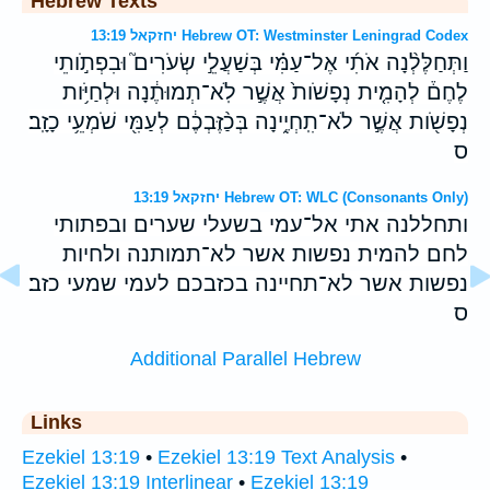
Hebrew Texts
יחזקאל 13:19 Hebrew OT: Westminster Leningrad Codex
וַתְּחַלֶּלְ֨נָה אֹתִ֜י אֶל־עַמִּ֗י בְּשַׁעֲלֵ֣י שְׂעֹרִים֮ וּבִפְתֹ֣ותֵי
לֶחֶם֒ לְהָמִ֤ית נְפָשֹׁות֙ אֲשֶׁ֣ר לֹֽא־תְמוּתֶ֔נָה וּלְחַיֹּ֥ות
נְפָשֹׁ֖ות אֲשֶׁ֣ר לֹא־תִֽחְיֶ֑ינָה בְּכַ֨זֶּבְכֶ֔ם לְעַמִּ֖י שֹׁמְעֵ֥י כָזָֽב׃
ס
יחזקאל 13:19 Hebrew OT: WLC (Consonants Only)
ותחללנה אתי אל־עמי בשעלי שערים ובפתותי
לחם להמית נפשות אשר לא־תמותנה ולחיות
נפשות אשר לא־תחיינה בכזבכם לעמי שמעי כזב׃
ס
Additional Parallel Hebrew
Links
Ezekiel 13:19
•
Ezekiel 13:19 Text Analysis
•
Ezekiel 13:19 Interlinear
•
Ezekiel 13:19