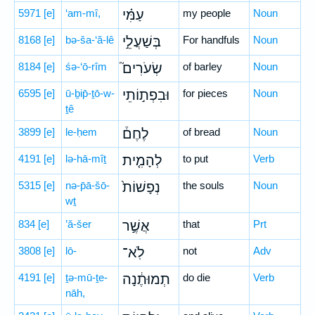
5971
[e]
‘am-mî,
עַמִּ֗י
my people
Noun
8168
[e]
bə-ša-‘ă-lê
בְּשַׁעֲלֵ֣י
For handfuls
Noun
8184
[e]
śə-‘ō-rîm
שְׂעֹרִים֮
of barley
Noun
6595
[e]
ū-ḇip̄-ṯō-w-
וּבִפְת֣וֹתֵי
for pieces
Noun
ṯê
3899
[e]
le-ḥem
לֶחֶם֒
of bread
Noun
4191
[e]
lə-hā-mîṯ
לְהָמִ֤ית
to put
Verb
5315
[e]
nə-p̄ā-šō-
נְפָשׁוֹת֙
the souls
Noun
wṯ
834
[e]
’ă-šer
אֲשֶׁ֣ר
that
Prt
3808
[e]
lō-
לֹֽא־
not
Adv
4191
[e]
ṯə-mū-ṯe-
תְמוּתֶ֔נָה
do die
Verb
nāh,