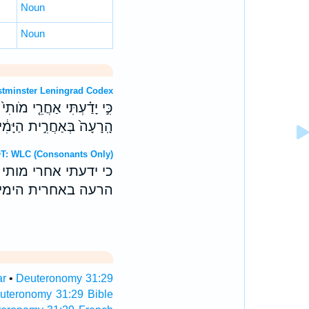
Noun
Noun
OT: Westminster Leningrad Codex
כִּ֣י יָדַ֗עְתִּי אַחֲרֵ֤י מֹותִ
הָֽרָעָה֙ בְּאַחֲרִ֣ית הַיָּמִ֔
Hebrew OT: WLC (Consonants Only)
כי ידעתי אחרי מות
הרעה באחרית הימים
ar
•
Deuteronomy 31:29
uteronomy 31:29 Bible