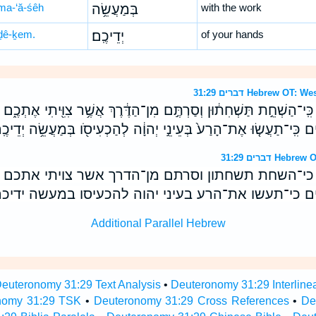
ma-‘ă-śêh
בְּמַעֲשֵׂ֥ה
with the work
ḏê-ḵem.
יְדֵיכֶֽם׃
of your hands
דברים 31:29 Hebrew 
י֙ כִּֽי־הַשְׁחֵ֣ת תַּשְׁחִת֔וּן וְסַרְתֶּ֣ם מִן־הַדֶּ֔רֶךְ אֲשֶׁ֥ר צִוִּ֖יתִי אֶתְכֶ
ים כִּֽי־תַעֲשׂ֤וּ אֶת־הָרַע֙ בְּעֵינֵ֣י יְהוָ֔ה לְהַכְעִיסֹ֖ו בְּמַעֲשֵׂ֥ה יְדֵיכֶֽ
דברים 31:29 
י כי־השחת תשחתון וסרתם מן־הדרך אשר צויתי אתכם
 כי־תעשו את־הרע בעיני יהוה להכעיסו במעשה ידיכם
Additional Parallel Hebrew
euteronomy 31:29 Text Analysis
•
Deuteronomy 31:29 Interline
nomy 31:29 TSK
•
Deuteronomy 31:29 Cross References
•
De