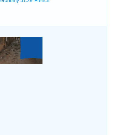
teronomy 31:29 French