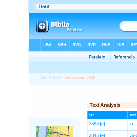
Bible
>
Hebrew
> Deuteronomy 31:29
Text Analysis
Str
Trans
3588
[e]
kî
3045
[e]
yā-ḏ