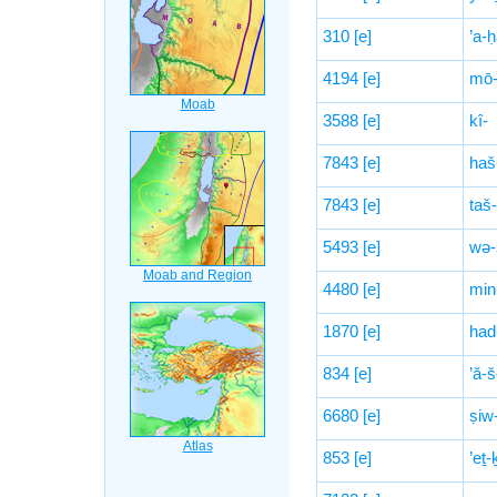
310
[e]
’a-ḥ
4194
[e]
mō-
3588
[e]
kî-
7843
[e]
haš
7843
[e]
taš-
5493
[e]
wə-
4480
[e]
min
1870
[e]
had
834
[e]
’ă-š
6680
[e]
ṣiw-
853
[e]
’eṯ