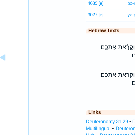
4639
[e]
bə-
3027
[e]
yə-
Hebrew Texts
֑ם וְקָרָ֨את אֶתְכֶ֤ם
ם׃
 וקראת אתכם
׃
Links
Deuteronomy 31:29
•
D
Multilingual
•
Deutero