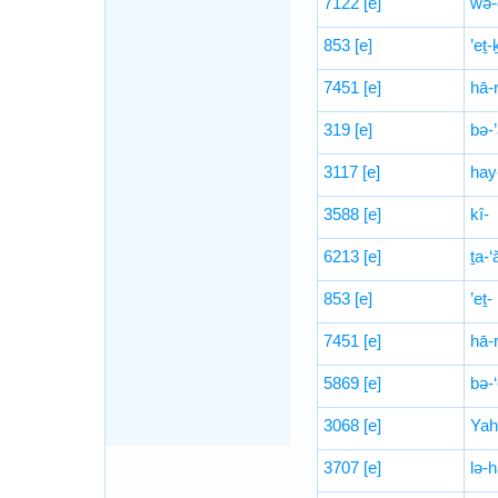
7122
[e]
wə-
853
[e]
’eṯ
7451
[e]
hā-
319
[e]
bə-’
3117
[e]
hay
3588
[e]
kî-
6213
[e]
ṯa-‘
853
[e]
’eṯ-
7451
[e]
hā-r
5869
[e]
bə-
3068
[e]
Yah
3707
[e]
lə-