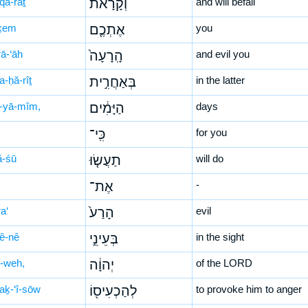
qā-rāṯ
וְקָרָ֨את
and will befall
-ḵem
אֶתְכֶ֤ם
you
rā-‘āh
הָֽרָעָה֙
and evil you
a-ḥă-rîṯ
בְּאַחֲרִ֣ית
in the latter
-yā-mîm,
הַיָּמִ֔ים
days
כִּֽי־
for you
ă-śū
תַעֲשׂ֤וּ
will do
אֶת־
-
a‘
הָרַע֙
evil
‘ê-nê
בְּעֵינֵ֣י
in the sight
-weh,
יְהוָ֔ה
of the LORD
haḵ-‘î-sōw
לְהַכְעִיס֖וֹ
to provoke him to anger