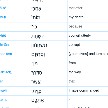
ă-rê
אַחֲרֵ֤י
that after
w-ṯî
מוֹתִי֙
my death
כִּֽי־
because
-ḥêṯ
הַשְׁחֵ֣ת
you will utterly
ḥi-ṯūn,
תַּשְׁחִת֔וּן
corrupt
sar-tem
וְסַרְתֶּ֣ם
[yourselves] and turn asi
-
מִן־
from
-de-reḵ,
הַדֶּ֔רֶךְ
the way
er
אֲשֶׁ֥ר
that
wî-ṯî
צִוִּ֖יתִי
I have commanded
-ḵem;
אֶתְכֶ֑ם
-