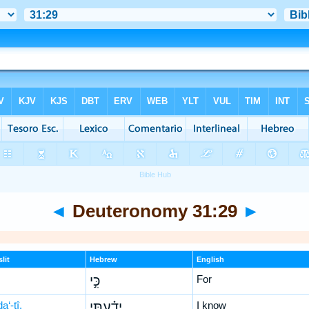
◄
Deuteronomy 31:29
►
lit
Hebrew
English
כִּ֣י
For
a‘-tî,
יָדַ֗עְתִּי
I know