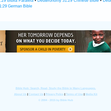
29 Biblia Paralela
•
Deuteronomy 31:29 Chinese Bible
•
Deu
1:29 German Bible