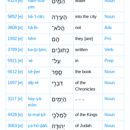
4325
[e]
ham-ma-
הַמַּ֖יִם
water
Noun
yim
5892
[e]
hā-‘î-rāh;
הָעִ֑ירָה
into the city
Noun
3808
[e]
hă-lō-
הֲלֹא־
not
Adv
1992
[e]
hêm
הֵ֣ם
they [are]
Pro
3789
[e]
kə-ṯū-ḇîm,
כְּתוּבִ֗ים
written
Verb
5921
[e]
‘al-
עַל־
in
Prep
5612
[e]
sê-p̄er
סֵ֛פֶר
the book
Noun
1697
[e]
diḇ-rê
דִּבְרֵ֥י
of the
Noun
Chronicles
3117
[e]
hay-yā-
הַיָּמִ֖ים
.. .. ..
Noun
mîm
4428
[e]
lə-mal-ḵê
לְמַלְכֵ֥י
of the Kings
Noun
3063
[e]
yə-hū-ḏāh.
יְהוּדָֽה׃
of Judah
Noun