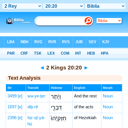
Bible
>
Hebrew
> 2 Kings 20:20
◄
2 Kings 20:20
►
Text Analysis
Str
Translit
Hebrew
English
Morph
3499
[e]
wə-ye-ṯer
וְיֶ֨תֶר
And the rest
Noun
1697
[e]
diḇ-rê
דִּבְרֵ֤י
of the acts
Noun
2396
[e]
ḥiz-qî-yā-
חִזְקִיָּ֙הוּ֙
of Hezekiah
Noun
hū