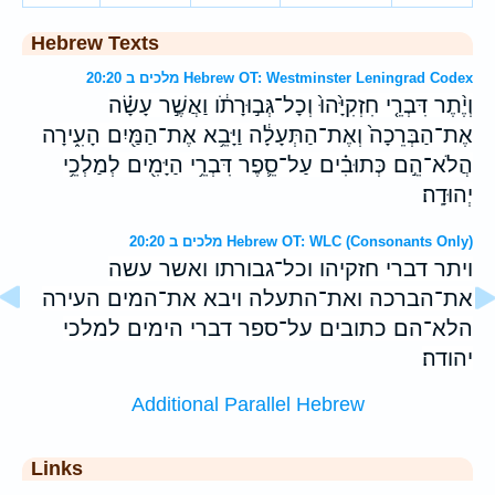
Hebrew Texts
מלכים ב 20:20 Hebrew OT: Westminster Leningrad Codex
וְיֶ֨תֶר דִּבְרֵ֤י חִזְקִיָּ֙הוּ֙ וְכָל־גְּב֣וּרָתֹ֔ו וַאֲשֶׁ֣ר עָשָׂ֗ה
אֶת־הַבְּרֵכָה֙ וְאֶת־הַתְּעָלָ֔ה וַיָּבֵ֥א אֶת־הַמַּ֖יִם הָעִ֑ירָה
הֲלֹא־הֵ֣ם כְּתוּבִ֗ים עַל־סֵ֛פֶר דִּבְרֵ֥י הַיָּמִ֖ים לְמַלְכֵ֥י
יְהוּדָֽה׃
מלכים ב 20:20 Hebrew OT: WLC (Consonants Only)
ויתר דברי חזקיהו וכל־גבורתו ואשר עשה
את־הברכה ואת־התעלה ויבא את־המים העירה
הלא־הם כתובים על־ספר דברי הימים למלכי
יהודה׃
Additional Parallel Hebrew
Links