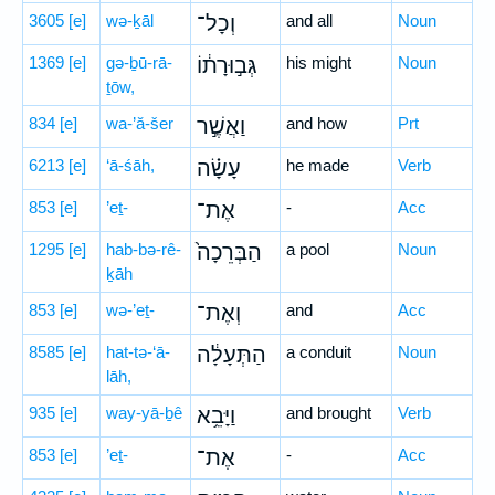
3605
[e]
wə-ḵāl
וְכָל־
and all
Noun
1369
[e]
gə-ḇū-rā-
גְּב֣וּרָת֔וֹ
his might
Noun
ṯōw,
834
[e]
wa-’ă-šer
וַאֲשֶׁ֣ר
and how
Prt
6213
[e]
‘ā-śāh,
עָשָׂ֗ה
he made
Verb
853
[e]
’eṯ-
אֶת־
-
Acc
1295
[e]
hab-bə-rê-
הַבְּרֵכָה֙
a pool
Noun
ḵāh
853
[e]
wə-’eṯ-
וְאֶת־
and
Acc
8585
[e]
hat-tə-‘ā-
הַתְּעָלָ֔ה
a conduit
Noun
lāh,
935
[e]
way-yā-ḇê
וַיָּבֵ֥א
and brought
Verb
853
[e]
’eṯ-
אֶת־
-
Acc