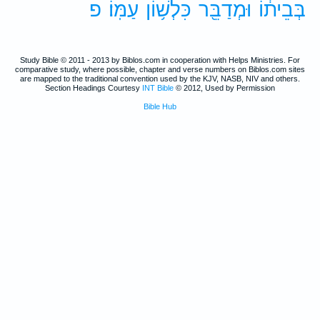
בְּבֵית֔וֹ
וּמְדַבֵּ֖ר
כִּלְשׁ֥וֹן
עַמּֽוֹ׃
פ
Study Bible © 2011 - 2013 by Biblos.com in cooperation with Helps Ministries. For
comparative study, where possible, chapter and verse numbers on Biblos.com sites
are mapped to the traditional convention used by the KJV, NASB, NIV and others.
Section Headings Courtesy
INT Bible
© 2012, Used by Permission
Bible Hub