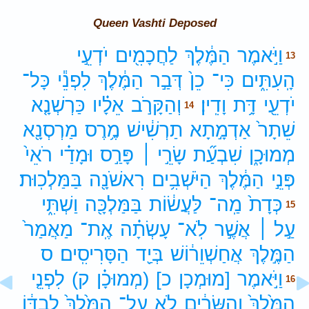
Queen Vashti Deposed
וַיֹּ֣אמֶר
הַמֶּ֔לֶךְ
לַחֲכָמִ֖ים
יֹדְעֵ֣י
13
הָֽעִתִּ֑ים
כִּי־
כֵן֙
דְּבַ֣ר
הַמֶּ֔לֶךְ
לִפְנֵ֕י
כָּל־
יֹדְעֵ֖י
דָּ֥ת
וָדִֽין׃
וְהַקָּרֹ֣ב
אֵלָ֗יו
כַּרְשְׁנָ֤א
14
שֵׁתָר֙
אַדְמָ֣תָא
תַרְשִׁ֔ישׁ
מֶ֥רֶס
מַרְסְנָ֖א
מְמוּכָ֑ן
שִׁבְעַ֞ת
שָׂרֵ֣י ׀
פָּרַ֣ס
וּמָדַ֗י
רֹאֵי֙
פְּנֵ֣י
הַמֶּ֔לֶךְ
הַיֹּשְׁבִ֥ים
רִאשֹׁנָ֖ה
בַּמַּלְכֽוּת׃
כְּדָת֙
מַֽה־
לַּעֲשׂ֔וֹת
בַּמַּלְכָּ֖ה
וַשְׁתִּ֑י
15
עַ֣ל ׀
אֲשֶׁ֣ר
לֹֽא־
עָשְׂתָ֗ה
אֶֽת־
מַאֲמַר֙
הַמֶּ֣לֶךְ
אֲחַשְׁוֵר֔וֹשׁ
בְּיַ֖ד
הַסָּרִיסִֽים׃
ס
וַיֹּ֣אמֶר
[מוּמְכָן
כ]
(מְמוּכָ֗ן
ק)
לִפְנֵ֤י
16
הַמֶּ֙לֶךְ֙
וְהַשָּׂרִ֔ים
לֹ֤א
עַל־
הַמֶּ֙לֶךְ֙
לְבַדּ֔וֹ