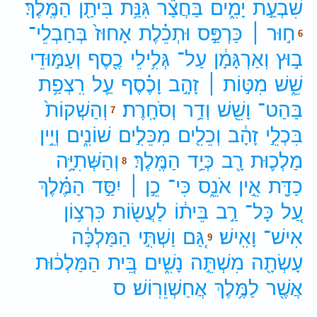
שִׁבְעַ֣ת
יָמִ֑ים
בַּחֲצַ֕ר
גִּנַּ֥ת
בִּיתַ֖ן
הַמֶּֽלֶךְ׃
ח֣וּר ׀
כַּרְפַּ֣ס
וּתְכֵ֗לֶת
אָחוּז֙
בְּחַבְלֵי־
6
ב֣וּץ
וְאַרְגָּמָ֔ן
עַל־
גְּלִ֥ילֵי
כֶ֖סֶף
וְעַמּ֣וּדֵי
שֵׁ֑שׁ
מִטּ֣וֹת ׀
זָהָ֣ב
וָכֶ֗סֶף
עַ֛ל
רִֽצְפַ֥ת
בַּהַט־
וָשֵׁ֖שׁ
וְדַ֥ר
וְסֹחָֽרֶת׃
וְהַשְׁקוֹת֙
7
בִּכְלֵ֣י
זָהָ֔ב
וְכֵלִ֖ים
מִכֵּלִ֣ים
שׁוֹנִ֑ים
וְיֵ֥ין
מַלְכ֛וּת
רָ֖ב
כְּיַ֥ד
הַמֶּֽלֶךְ׃
וְהַשְּׁתִיָּ֥ה
8
כַדָּ֖ת
אֵ֣ין
אֹנֵ֑ס
כִּי־
כֵ֣ן ׀
יִסַּ֣ד
הַמֶּ֗לֶךְ
עַ֚ל
כָּל־
רַ֣ב
בֵּית֔וֹ
לַעֲשׂ֖וֹת
כִּרְצ֥וֹן
אִישׁ־
וָאִֽישׁ׃
גַּ֚ם
וַשְׁתִּ֣י
הַמַּלְכָּ֔ה
9
עָשְׂתָ֖ה
מִשְׁתֵּ֣ה
נָשִׁ֑ים
בֵּ֚ית
הַמַּלְכ֔וּת
אֲשֶׁ֖ר
לַמֶּ֥לֶךְ
אֲחַשְׁוֵרֽוֹשׁ׃
ס