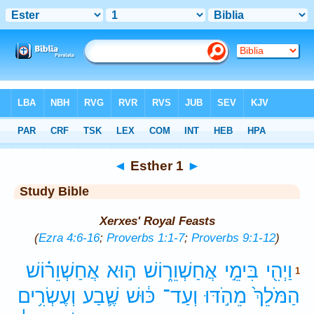
Bible
>
Study Bible
> Esther 1
◄
Esther 1
►
Study Bible
Xerxes' Royal Feasts
(
Ezra 4:6-16
;
Proverbs 1:1-7
;
Proverbs 9:1-12
)
וַיְהִ֖י
בִּימֵ֣י
אֲחַשְׁוֵר֑וֹשׁ
ה֣וּא
אֲחַשְׁוֵר֗וֹשׁ
1
הַמֹּלֵךְ֙
מֵהֹ֣דּוּ
וְעַד־
כּ֔וּשׁ
שֶׁ֛בַע
וְעֶשְׂרִ֥ים