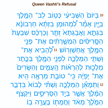
Queen Vashti's Refusal
בַּיּוֹם֙
הַשְּׁבִיעִ֔י
כְּט֥וֹב
לֵב־
הַמֶּ֖לֶךְ
10
בַּיָּ֑יִן
אָמַ֡ר
לִ֠מְהוּמָן
בִּזְּתָ֨א
חַרְבוֹנָ֜א
בִּגְתָ֤א
וַאֲבַגְתָא֙
זֵתַ֣ר
וְכַרְכַּ֔ס
שִׁבְעַת֙
הַסָּ֣רִיסִ֔ים
הַמְשָׁ֣רְתִ֔ים
אֶת־
פְּנֵ֖י
הַמֶּ֥לֶךְ
אֲחַשְׁוֵרֽוֹשׁ׃
לְ֠הָבִיא
אֶת־
11
וַשְׁתִּ֧י
הַמַּלְכָּ֛ה
לִפְנֵ֥י
הַמֶּ֖לֶךְ
בְּכֶ֣תֶר
מַלְכ֑וּת
לְהַרְא֨וֹת
הָֽעַמִּ֤ים
וְהַשָּׂרִים֙
אֶת־
יָפְיָ֔הּ
כִּֽי־
טוֹבַ֥ת
מַרְאֶ֖ה
הִֽיא׃
וַתְּמָאֵ֞ן
הַמַּלְכָּ֣ה
וַשְׁתִּ֗י
לָבוֹא֙
בִּדְבַ֣ר
12
הַמֶּ֔לֶךְ
אֲשֶׁ֖ר
בְּיַ֣ד
הַסָּרִיסִ֑ים
וַיִּקְצֹ֤ף
הַמֶּ֙לֶךְ֙
מְאֹ֔ד
וַחֲמָת֖וֹ
בָּעֲרָ֥ה
בֽוֹ׃