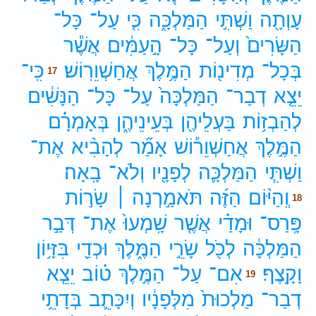
עָוְתָ֖ה
וַשְׁתִּ֣י
הַמַּלְכָּ֑ה
כִּ֤י
עַל־
כָּל־
הַשָּׂרִים֙
וְעַל־
כָּל־
הָ֣עַמִּ֔ים
אֲשֶׁ֕ר
בְּכָל־
מְדִינ֖וֹת
הַמֶּ֥לֶךְ
אֲחַשְׁוֵרֽוֹשׁ׃
כִּֽי־
17
יֵצֵ֤א
דְבַר־
הַמַּלְכָּה֙
עַל־
כָּל־
הַנָּשִׁ֔ים
לְהַבְז֥וֹת
בַּעְלֵיהֶ֖ן
בְּעֵינֵיהֶ֑ן
בְּאָמְרָ֗ם
הַמֶּ֣לֶךְ
אֲחַשְׁוֵר֡וֹשׁ
אָמַ֞ר
לְהָבִ֨יא
אֶת־
וַשְׁתִּ֧י
הַמַּלְכָּ֛ה
לְפָנָ֖יו
וְלֹא־
בָֽאָה׃
וְֽהַיּ֨וֹם
הַזֶּ֜ה
תֹּאמַ֣רְנָה ׀
שָׂר֣וֹת
18
פָּֽרַס־
וּמָדַ֗י
אֲשֶׁ֤ר
שָֽׁמְעוּ֙
אֶת־
דְּבַ֣ר
הַמַּלְכָּ֔ה
לְכֹ֖ל
שָׂרֵ֣י
הַמֶּ֑לֶךְ
וּכְדַ֖י
בִּזָּי֥וֹן
וָקָֽצֶף׃
אִם־
עַל־
הַמֶּ֣לֶךְ
ט֗וֹב
יֵצֵ֤א
19
דְבַר־
מַלְכוּת֙
מִלְּפָנָ֔יו
וְיִכָּתֵ֛ב
בְּדָתֵ֥י