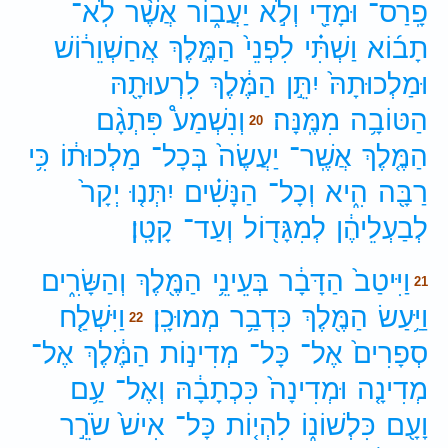
פָֽרַס־
וּמָדַ֖י
וְלֹ֣א
יַעֲב֑וֹר
אֲשֶׁ֨ר
לֹֽא־
תָב֜וֹא
וַשְׁתִּ֗י
לִפְנֵי֙
הַמֶּ֣לֶךְ
אֲחַשְׁוֵר֔וֹשׁ
וּמַלְכוּתָהּ֙
יִתֵּ֣ן
הַמֶּ֔לֶךְ
לִרְעוּתָ֖הּ
הַטּוֹבָ֥ה
מִמֶּֽנָּה׃
וְנִשְׁמַע֩
פִּתְגָ֨ם
20
הַמֶּ֤לֶךְ
אֲשֶֽׁר־
יַעֲשֶׂה֙
בְּכָל־
מַלְכוּת֔וֹ
כִּ֥י
רַבָּ֖ה
הִ֑יא
וְכָל־
הַנָּשִׁ֗ים
יִתְּנ֤וּ
יְקָר֙
לְבַעְלֵיהֶ֔ן
לְמִגָּד֖וֹל
וְעַד־
קָטָֽן׃
וַיִּיטַב֙
הַדָּבָ֔ר
בְּעֵינֵ֥י
הַמֶּ֖לֶךְ
וְהַשָּׂרִ֑ים
21
וַיַּ֥עַשׂ
הַמֶּ֖לֶךְ
כִּדְבַ֥ר
מְמוּכָֽן׃
וַיִּשְׁלַ֤ח
22
סְפָרִים֙
אֶל־
כָּל־
מְדִינ֣וֹת
הַמֶּ֔לֶךְ
אֶל־
מְדִינָ֤ה
וּמְדִינָה֙
כִּכְתָבָ֔הּ
וְאֶל־
עַ֥ם
וָעָ֖ם
כִּלְשׁוֹנ֑וֹ
לִהְי֤וֹת
כָּל־
אִישׁ֙
שֹׂרֵ֣ר