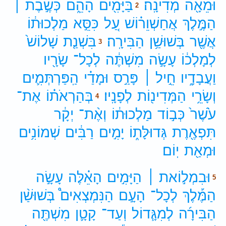
וּמֵאָ֖ה
מְדִינָֽה׃
בַּיָּמִ֖ים
הָהֵ֑ם
כְּשֶׁ֣בֶת ׀
2
הַמֶּ֣לֶךְ
אֲחַשְׁוֵר֗וֹשׁ
עַ֚ל
כִּסֵּ֣א
מַלְכוּת֔וֹ
אֲשֶׁ֖ר
בְּשׁוּשַׁ֥ן
הַבִּירָֽה׃
בִּשְׁנַ֤ת
שָׁלוֹשׁ֙
3
לְמָלְכ֔וֹ
עָשָׂ֣ה
מִשְׁתֶּ֔ה
לְכָל־
שָׂרָ֖יו
וַעֲבָדָ֑יו
חֵ֣יל ׀
פָּרַ֣ס
וּמָדַ֗י
הַֽפַּרְתְּמִ֛ים
וְשָׂרֵ֥י
הַמְּדִינ֖וֹת
לְפָנָֽיו׃
בְּהַרְאֹת֗וֹ
אֶת־
4
עֹ֙שֶׁר֙
כְּב֣וֹד
מַלְכוּת֔וֹ
וְאֶ֨ת־
יְקָ֔ר
תִּפְאֶ֖רֶת
גְּדוּלָּת֑וֹ
יָמִ֣ים
רַבִּ֔ים
שְׁמוֹנִ֥ים
וּמְאַ֖ת
יֽוֹם׃
וּבִמְל֣וֹאת ׀
הַיָּמִ֣ים
הָאֵ֗לֶּה
עָשָׂ֣ה
5
הַמֶּ֡לֶךְ
לְכָל־
הָעָ֣ם
הַנִּמְצְאִים֩
בְּשׁוּשַׁ֨ן
הַבִּירָ֜ה
לְמִגָּ֧דוֹל
וְעַד־
קָטָ֛ן
מִשְׁתֶּ֖ה