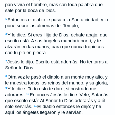
pan vivirá el hombre, mas con toda palabra que
sale por la boca de Dios.
Entonces el diablo le pasa a la Santa ciudad, y lo
5
pone sobre las almenas del Templo,
Y le dice: Si eres Hijo de Dios, échate abajo; que
6
escrito está: A sus ángeles mandará por ti, y te
alzarán en las manos, para que nunca tropieces
con
tu pie en piedra.
Jesús le dijo: Escrito está además: No tentarás al
7
Señor tu Dios.
Otra vez le pasó el diablo a un monte muy alto, y
8
le muestra todos los reinos del mundo, y su gloria,
Y le dice: Todo esto te daré, si postrado me
9
adorares.
Entonces Jesús le dice: Vete, Satanás,
10
que escrito está: Al Señor tu Dios adorarás y a él
solo servirás.
El diablo entonces le dejó: y he
11
aquí los ángeles llegaron y le servían.