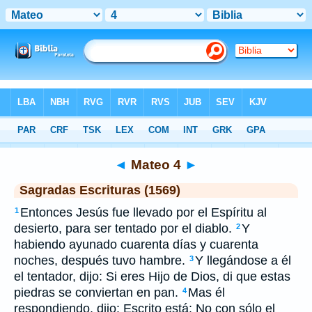
Biblia
>
SEV
> Mateo 4
◄
Mateo 4
►
Sagradas Escrituras (1569)
Entonces Jesús fue llevado por el Espíritu al
1
desierto, para ser tentado por el diablo.
Y
2
habiendo ayunado cuarenta días y cuarenta
noches, después tuvo hambre.
Y llegándose a él
3
el tentador, dijo: Si eres Hijo de Dios, di que estas
piedras se conviertan en pan.
Mas él
4
respondiendo, dijo: Escrito está: No con sólo el