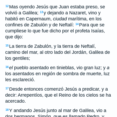
Mas oyendo Jesús que Juan estaba preso, se
12
volvió a Galilea;
y dejando a Nazaret, vino y
13
habitó en Capernaum,
ciudad
marítima, en los
confines de Zabulón y de Neftalí:
Para que se
14
cumpliese lo que fue dicho por el profeta Isaías,
que dijo:
La tierra de Zabulón, y la tierra de Neftalí,
15
camino del mar, al otro lado del Jordán, Galilea de
los gentiles;
el
pueblo asentado en tinieblas, vio gran luz; y
a
16
los asentados en región de sombra de muerte, luz
les esclareció.
Desde entonces comenzó Jesús a predicar, y a
17
decir: Arrepentíos, que el Reino de los cielos se ha
acercado.
Y andando Jesús junto al mar de Galilea, vio a
18
dos hermanos, Simón, que es llamado Pedro, y