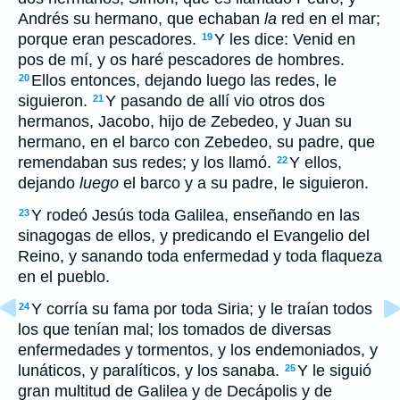
Andrés su hermano, que echaban
la
red en el mar;
porque eran pescadores.
Y les dice: Venid en
19
pos de mí, y os haré pescadores de hombres.
Ellos entonces, dejando luego las redes, le
20
siguieron.
Y pasando de allí vio otros dos
21
hermanos, Jacobo, hijo de Zebedeo, y Juan su
hermano, en el barco con Zebedeo, su padre, que
remendaban sus redes; y los llamó.
Y ellos,
22
dejando
luego
el barco y a su padre, le siguieron.
Y rodeó Jesús toda Galilea, enseñando en las
23
sinagogas de ellos, y predicando el Evangelio del
Reino, y sanando toda enfermedad y toda flaqueza
en el pueblo.
Y corría su fama por toda Siria; y le traían todos
24
los que tenían mal; los tomados de diversas
enfermedades y tormentos, y los endemoniados, y
lunáticos, y paralíticos, y los sanaba.
Y le siguió
25
gran multitud de Galilea y de Decápolis y de