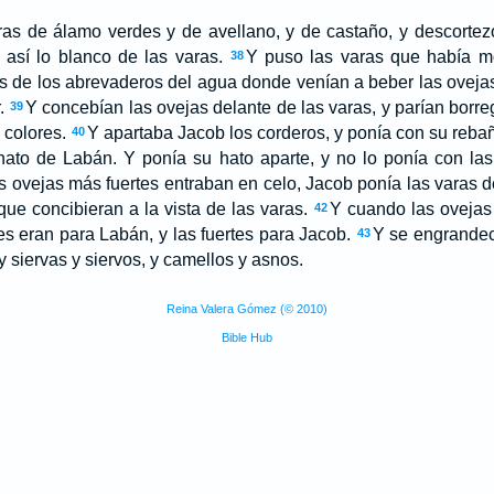
as de álamo verdes y de avellano, y de castaño, y descorte
 así lo blanco de las varas.
Y puso las varas que había m
38
s de los abrevaderos del agua donde venían a beber las oveja
.
Y concebían las ovejas delante de las varas, y parían borre
39
 colores.
Y apartaba Jacob los corderos, y ponía con su rebaño
40
hato de Labán. Y ponía su hato aparte, y no lo ponía con la
 ovejas más fuertes entraban en celo, Jacob ponía las varas d
que concibieran a la vista de las varas.
Y cuando las ovejas 
42
les eran para Labán, y las fuertes para Jacob.
Y se engrandec
43
 siervas y siervos, y camellos y asnos.
Reina Valera Gómez (© 2010)
Bible Hub