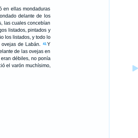
zó en ellas mondaduras
ondado delante de los
s, las cuales concebían
gos listados, pintados y
 los listados, y todo lo
s ovejas de Labán.
Y
41
elante de las ovejas en
eran débiles, no ponía
ió el varón muchísimo,