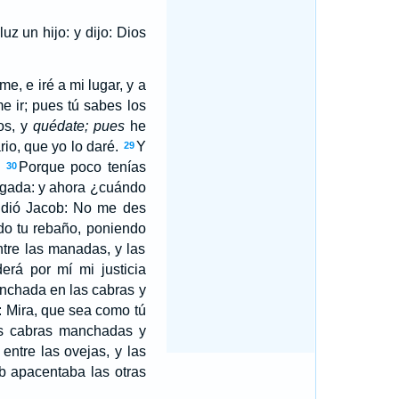
luz un hijo: y dijo: Dios
, e iré a mi lugar, y a
e ir; pues tú sabes los
os, y
quédate; pues
he
rio, que yo lo daré.
Y
29
Porque poco tenías
30
legada: y ahora ¿cuándo
ndió Jacob: No me des
do tu rebaño, poniendo
ntre las manadas, y las
erá por mí mi justicia
anchada en las cabras y
: Mira, que sea como tú
as cabras manchadas y
entre las ovejas, y las
b apacentaba las otras