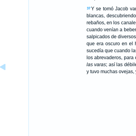
Y se tomó Jacob var
37
blancas, descubriendo
rebaños, en los canale
cuando venían a beber
salpicados de diversos
que era oscuro en el 
sucedía que cuando las
los abrevaderos, para 
las varas
; así las débi
y tuvo muchas ovejas, y