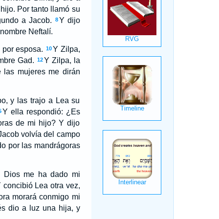
hijo. Por tanto llamó su
egundo a Jacob.
Y dijo
8
nombre Neftalí.
b por esposa.
Y Zilpa,
10
ombre Gad.
Y Zilpa, la
12
e las mujeres me dirán
, y las trajo a Lea su
Y ella respondió: ¿Es
5
ras de mi hijo? Y dijo
Jacob volvía del campo
lado por las mandrágoras
: Dios me ha dado mi
 concibió Lea otra vez,
hora morará conmigo mi
s dio a luz una hija, y