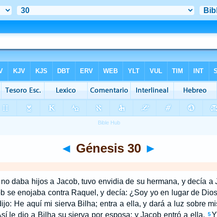
◄
Génesis 30
►
no daba hijos a Jacob, tuvo envidia de su hermana, y decía a 
b se enojaba contra Raquel, y decía: ¿Soy yo en lugar de Dios, 
dijo: He aquí mi sierva Bilha; entra a ella, y dará a luz sobre mi
sí le dio a Bilha su sierva por esposa; y Jacob entró a ella.
Y
5