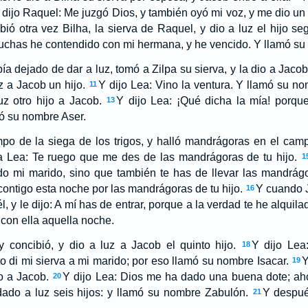
 dijo Raquel: Me juzgó Dios, y también oyó mi voz, y me dio un 
bió otra vez Bilha, la sierva de Raquel, y dio a luz el hijo s
chas he contendido con mi hermana, y he vencido. Y llamó su 
a dejado de dar a luz, tomó a Zilpa su sierva, y la dio a Jaco
z a Jacob un hijo.
Y dijo Lea: Vino la ventura. Y llamó su n
11
uz otro hijo a Jacob.
Y dijo Lea: ¡Qué dicha la mía! porqu
13
ó su nombre Aser.
po de la siega de los trigos, y halló mandrágoras en el campo
a Lea: Te ruego que me des de las mandrágoras de tu hijo.
1
 mi marido, sino que también te has de llevar las mandrágo
ontigo esta noche por las mandrágoras de tu hijo.
Y cuando 
16
 él, y le dijo: A mí has de entrar, porque a la verdad te he alqui
 con ella aquella noche.
 concibió, y dio a luz a Jacob el quinto hijo.
Y dijo Lea
18
 di mi sierva a mi marido; por eso llamó su nombre Isacar.
Y
19
jo a Jacob.
Y dijo Lea: Dios me ha dado una buena dote; a
20
dado a luz seis hijos: y llamó su nombre Zabulón.
Y despué
21