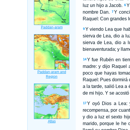
luz un hijo a Jacob.
Y
6
nombre Dan.
Y conci
7
Raquel: Con grandes lu
Y viendo Lea que habí
9
sierva de Lea, dio a lu
sierva de Lea, dio a l
bienaventurada; y llam
Y fue Rubén en tiem
14
madre: y dijo Raquel 
poco que hayas tomado
Raquel: Pues dormirá c
a la tarde, salió Lea a
de mi hijo. Y se acostó
Y oyó Dios a Lea: y
17
recompensa, por cuanto
y dio a luz el sexto hi
marido, porque le he 