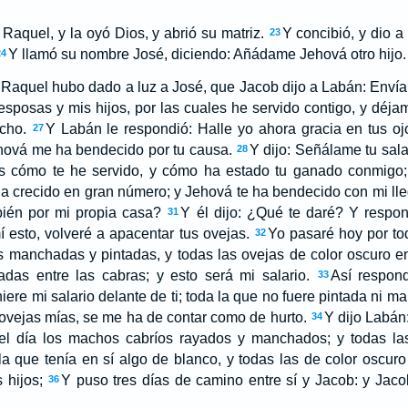
Raquel, y la oyó Dios, y abrió su matriz.
Y concibió, y dio a 
23
Y llamó su nombre José, diciendo: Añádame Jehová otro hijo.
24
Raquel hubo dado a luz a José, que Jacob dijo a Labán: Envíame
posas y mis hijos, por las cuales he servido contigo, y déjam
cho.
Y Labán le respondió: Halle yo ahora gracia en tus oj
27
ová me ha bendecido por tu causa.
Y dijo: Señálame tu sala
28
es cómo te he servido, y cómo ha estado tu ganado conmigo;
ha crecido en gran número; y Jehová te ha bendecido con mi l
bién por mi propia casa?
Y él dijo: ¿Qué te daré? Y respo
31
í esto, volveré a apacentar tus ovejas.
Yo pasaré hoy por to
32
s manchadas y pintadas, y todas las ovejas de color oscuro e
das entre las cabras; y esto será mi salario.
Así respond
33
re mi salario delante de ti; toda la que no fuere pintada ni m
 ovejas mías, se me ha de contar como de hurto.
Y dijo Labán
34
el día los machos cabríos rayados y manchados; y todas l
la que tenía en sí algo de blanco, y todas las de color oscuro 
hijos;
Y puso tres días de camino entre sí y Jacob: y Jaco
36