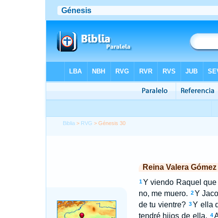
Biblia
>
RVG
> Génesis 30
Reina Valera Gómez
Y viendo Raquel que 
1
no, me muero.
Y Jaco
2
de tu vientre?
Y ella 
3
tendré hijos de ella.
A
4