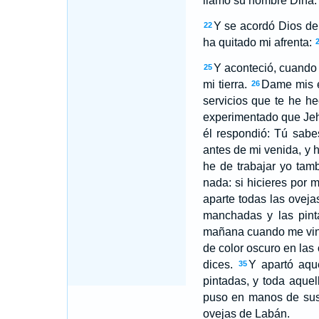
llamó su nombre Dina.
Y se acordó Dios de 
22
ha quitado mi afrenta:
Y aconteció, cuando 
25
mi tierra.
Dame mis es
26
servicios que te he he
experimentado que Jeh
él respondió: Tú sab
antes de mi venida, y 
he de trabajar yo tam
nada: si hicieres por m
aparte todas las oveja
manchadas y las pinta
mañana cuando me vinie
de color oscuro en las
dices.
Y apartó aqu
35
pintadas, y toda aquel
puso en manos de sus 
ovejas de Labán.