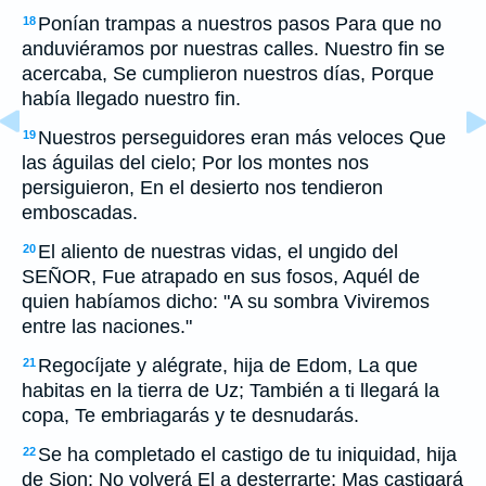
Ponían trampas a nuestros pasos Para que no
18
anduviéramos por nuestras calles. Nuestro fin se
acercaba, Se cumplieron nuestros días, Porque
había llegado nuestro fin.
Nuestros perseguidores eran más veloces Que
19
las águilas del cielo; Por los montes nos
persiguieron, En el desierto nos tendieron
emboscadas.
El aliento de nuestras vidas, el ungido del
20
SEÑOR, Fue atrapado en sus fosos, Aquél de
quien habíamos dicho: "A su sombra Viviremos
entre las naciones."
Regocíjate y alégrate, hija de Edom, La que
21
habitas en la tierra de Uz; También a ti llegará la
copa, Te embriagarás y te desnudarás.
Se ha completado el castigo de tu iniquidad, hija
22
de Sion: No volverá El a desterrarte; Mas castigará