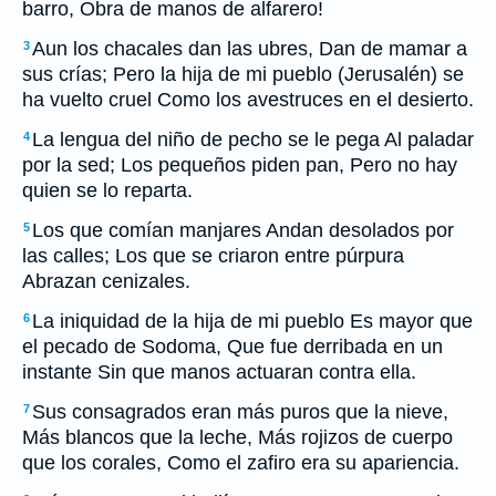
barro, Obra de manos de alfarero!
Aun los chacales dan las ubres, Dan de mamar a
3
sus crías; Pero la hija de mi pueblo (Jerusalén) se
ha vuelto cruel Como los avestruces en el desierto.
La lengua del niño de pecho se le pega Al paladar
4
por la sed; Los pequeños piden pan, Pero no hay
quien se lo reparta.
Los que comían manjares Andan desolados por
5
las calles; Los que se criaron entre púrpura
Abrazan cenizales.
La iniquidad de la hija de mi pueblo Es mayor que
6
el pecado de Sodoma, Que fue derribada en un
instante Sin que manos actuaran contra ella.
Sus consagrados eran más puros que la nieve,
7
Más blancos que la leche, Más rojizos de cuerpo
que los corales, Como el zafiro era su apariencia.