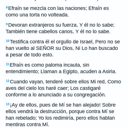
Efraín se mezcla con las naciones; Efraín es
8
como una torta no volteada.
Devoran extranjeros su fuerza, Y él no lo sabe;
9
También tiene cabellos canos, Y él no lo sabe.
Testifica contra él el orgullo de Israel, Pero no se
10
han vuelto al SEÑOR su Dios, Ni Lo han buscado
a pesar de todo esto.
Efraín es como paloma incauta, sin
11
entendimiento; Llaman a Egipto, acuden a Asiria.
Cuando vayan, tenderé sobre ellos Mi red, Como
12
aves del cielo los haré caer; Los castigaré
conforme a lo anunciado a su congregación.
¡Ay de ellos, pues de Mí se han alejado! Sobre
13
ellos vendrá la destrucción, porque contra Mí se
han rebelado; Yo los redimiría, pero ellos hablan
mentiras contra Mí.