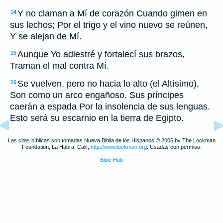
Y no claman a Mí de corazón Cuando gimen en
14
sus lechos; Por el trigo y el vino nuevo se reúnen,
Y se alejan de Mí.
Aunque Yo adiestré y fortalecí sus brazos,
15
Traman el mal contra Mí.
Se vuelven, pero no hacia lo alto (el Altísimo),
16
Son como un arco engañoso. Sus príncipes
caerán a espada Por la insolencia de sus lenguas.
Esto será su escarnio en la tierra de Egipto.
Las citas bíblicas son tomadas Nueva Biblia de los Hispanos © 2005 by The Lockman
Foundation, La Habra, Calif,
http://www.lockman.org
. Usadas con permiso.
Bible Hub