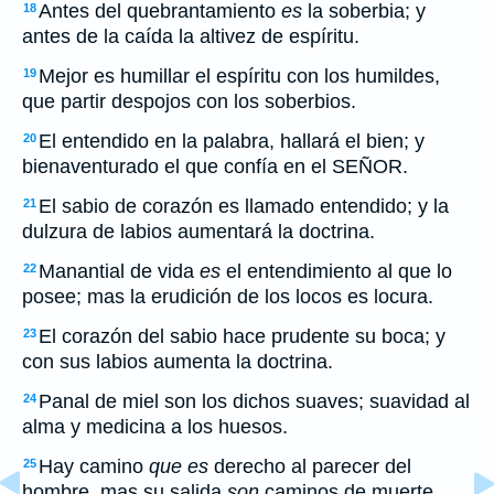
Antes del quebrantamiento
es
la soberbia; y
18
antes de la caída la altivez de espíritu.
Mejor es humillar el espíritu con los humildes,
19
que partir despojos con los soberbios.
El entendido en la palabra, hallará el bien; y
20
bienaventurado el que confía en el SEÑOR.
El sabio de corazón es llamado entendido; y la
21
dulzura de labios aumentará la doctrina.
Manantial de vida
es
el entendimiento al que lo
22
posee; mas la erudición de los locos es locura.
El corazón del sabio hace prudente su boca; y
23
con sus labios aumenta la doctrina.
Panal de miel son los dichos suaves; suavidad al
24
alma y medicina a los huesos.
Hay camino
que es
derecho al parecer del
25
hombre, mas su salida
son
caminos de muerte.