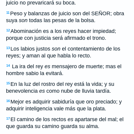
juicio no prevaricará su boca.
Peso y balanzas de juicio son del SEÑOR; obra
11
suya
son
todas las pesas de la bolsa.
Abominación es a los reyes hacer impiedad;
12
porque con justicia será afirmado el trono.
Los labios justos
son
el contentamiento de los
13
reyes; y aman al que habla lo recto.
La ira del rey
es
mensajero de muerte; mas el
14
hombre sabio la evitará.
En la luz del rostro del rey está la vida; y su
15
benevolencia
es
como nube de lluvia tardía.
Mejor es adquirir sabiduría que oro preciado; y
16
adquirir inteligencia vale más que la plata.
El camino de los rectos
es
apartarse del mal; el
17
que guarda su camino guarda su alma.