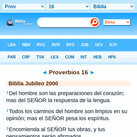
Biblia
>
JUB
> Proverbios 16
◄
Proverbios 16
►
Biblia Jubileo 2000
Del hombre
son
las preparaciones del corazón;
1
mas del SEÑOR la respuesta de la lengua.
Todos los caminos del hombre son limpios en su
2
opinión; mas el SEÑOR pesa los espíritus.
Encomienda al SEÑOR tus obras, y tus
3
pensamientos serán afirmados.