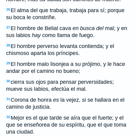
El alma del que trabaja, trabaja para sí; porque
26
su boca le constriñe.
El hombre de Belial cava
en busca del
mal; y en
27
sus labios
hay
como llama de fuego.
El hombre perverso levanta contienda; y el
28
chismoso aparta los príncipes.
El hombre malo lisonjea a su prójimo, y le hace
29
andar por el camino no bueno;
cierra sus ojos para pensar perversidades;
30
mueve sus labios, efectúa el mal.
Corona de honra
es
la vejez,
si
se hallara en el
31
camino de justicia.
Mejor es el que tarde se aíra que el fuerte; y el
32
que se enseñorea de su espíritu, que el que toma
una ciudad.