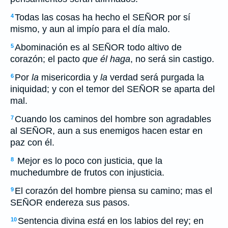
Todas las cosas ha hecho el SEÑOR por sí
4
mismo, y aun al impío para el día malo.
Abominación es al SEÑOR todo altivo de
5
corazón; el pacto
que él haga
, no será sin castigo.
Por
la
misericordia y
la
verdad será purgada la
6
iniquidad; y con el temor del SEÑOR se aparta del
mal.
Cuando los caminos del hombre son agradables
7
al SEÑOR, aun a sus enemigos hacen estar en
paz con él.
Mejor es lo poco con justicia, que la
8
muchedumbre de frutos con injusticia.
El corazón del hombre piensa su camino; mas el
9
SEÑOR endereza sus pasos.
Sentencia divina
está
en los labios del rey; en
10