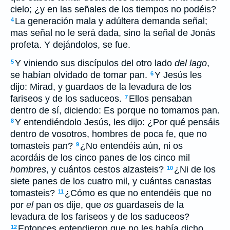
cielo; ¿y en las señales de los tiempos no podéis?
La generación mala y adúltera demanda señal;
4
mas señal no le será dada, sino la señal de Jonás
profeta. Y dejándolos, se fue.
Y viniendo sus discípulos del otro lado
del lago
,
5
se habían olvidado de tomar pan.
Y Jesús les
6
dijo: Mirad, y guardaos de la levadura de los
fariseos y de los saduceos.
Ellos pensaban
7
dentro de sí, diciendo: Es porque no tomamos pan.
Y entendiéndolo Jesús, les dijo: ¿Por qué pensáis
8
dentro de vosotros, hombres de poca fe, que no
tomasteis pan?
¿No entendéis aún, ni os
9
acordáis de los cinco panes de los cinco mil
hombres
, y cuántos cestos alzasteis?
¿Ni de los
10
siete panes de los cuatro mil, y cuántas canastas
tomasteis?
¿Cómo es que no entendéis que no
11
por
el
pan os dije, que
os
guardaseis de la
levadura de los fariseos y de los saduceos?
Entonces entendieron que no les había dicho
12