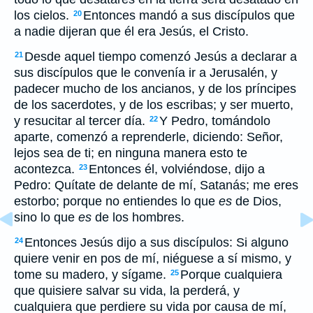
los cielos.
Entonces mandó a sus discípulos que
20
a nadie dijeran que él era Jesús, el Cristo.
Desde aquel tiempo comenzó Jesús a declarar a
21
sus discípulos
que le convenía ir a Jerusalén, y
padecer mucho de los ancianos, y de los príncipes
de los sacerdotes, y de los escribas; y ser muerto,
y resucitar al tercer día.
Y Pedro, tomándolo
22
aparte, comenzó a reprenderle, diciendo: Señor,
lejos sea de ti; en ninguna manera esto te
acontezca.
Entonces él, volviéndose, dijo a
23
Pedro: Quítate de delante de mí, Satanás; me eres
estorbo; porque no entiendes lo que
es
de Dios,
sino lo que
es
de los hombres.
Entonces Jesús dijo a sus discípulos: Si alguno
24
quiere venir en pos de mí, niéguese a sí mismo, y
tome su madero, y sígame.
Porque cualquiera
25
que quisiere salvar su vida, la perderá, y
cualquiera que perdiere su vida por causa de mí,