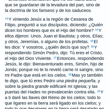
que se guardaran de la levadura del pan, sino de
la doctrina de los fariseos y de los saduceos.
Y viniendo Jesús a la región de Cesarea de
13
Filipo, preguntó a sus discípulos, diciendo: ¿Quién
dicen los hombres que es el Hijo del hombre?
Y
14
ellos dijeron: Unos, Juan el Bautista; y otros, Elías;
y otros, Jeremías, o alguno de los profetas.
El
15
les dice: Y vosotros, ¿quién decís que soy?
Y
16
respondiendo Simón Pedro, dijo: Tú eres el Cristo,
el Hijo del Dios Viviente.
Entonces, respondiendo
17
Jesús, le dijo: Bienaventurado eres, Simón, hijo de
Jonás; porque no te lo reveló carne ni sangre, sino
mi Padre que está en los cielos.
Mas yo también
18
te digo, que tú eres Pedro
una piedra pequeña
, y
sobre la piedra
grande
edificaré mi Iglesia; y las
puertas del Hades no prevalecerán contra ella.
Y
19
a ti daré las llaves del Reino de los cielos; todo lo
que ligares en la tierra será ligado en los cielos; y
todo lo que desatares en la tierra será desatado en