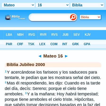
Biblia
>
JUB
> Mateo 16
◄
Mateo 16
►
Biblia Jubileo 2000
Y acercándose los fariseos y los saduceos para
1
tentarle, le pedían que les mostrara señal del cielo.
Mas él respondiendo, les dijo: Cuando es la tarde
2
del día, decís: Sereno; porque el cielo tiene
arreboles.
Y a la mañana: Hoy
habrá
tempestad;
3
porque tiene arreboles el cielo triste. Hipócritas,
que sabéis tomar decisiones basadas en la faz del