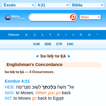
Bible
>
Strong's
> Hebrew
◄
bə·leḵ·tə·ḵā
►
Englishman's Concordance
bə·leḵ·tə·ḵā — 4 Occurrences
Exodus 4:21
אֶל־ מֹשֶׁה֒
בְּלֶכְתְּךָ֙
לָשׁ֣וּב מִצְרַ֔יְמָה
HEB:
NAS:
to Moses,
When you go
back
INT:
to Moses
go
back to Egypt