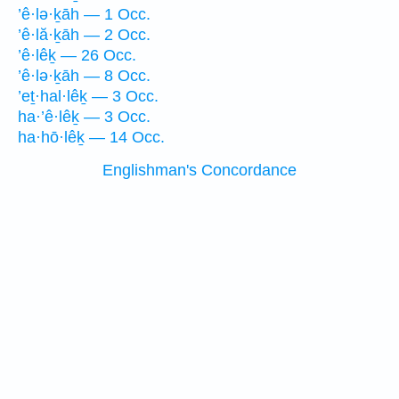
’ê·lə·ḵāh — 1 Occ.
’ê·lă·ḵāh — 2 Occ.
’ê·lêḵ — 26 Occ.
’ê·lə·ḵāh — 8 Occ.
’eṯ·hal·lêḵ — 3 Occ.
ha·’ê·lêḵ — 3 Occ.
ha·hō·lêḵ — 14 Occ.
Englishman's Concordance