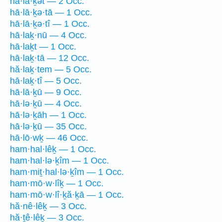
hā·lā·ḵət — 2 Occ.
hā·lā·ḵə·tā — 1 Occ.
hā·lā·ḵə·tî — 1 Occ.
hā·laḵ·nū — 4 Occ.
hā·laḵt — 1 Occ.
hā·laḵ·tā — 12 Occ.
hă·laḵ·tem — 5 Occ.
hā·laḵ·tî — 5 Occ.
hā·lā·ḵū — 9 Occ.
hā·lə·ḵū — 4 Occ.
hā·lə·ḵāh — 1 Occ.
hā·lə·ḵū — 35 Occ.
hā·lō·wḵ — 46 Occ.
ham·hal·lêḵ — 1 Occ.
ham·hal·lə·ḵîm — 1 Occ.
ham·miṯ·hal·lə·ḵîm — 1 Occ.
ham·mō·w·lîḵ — 1 Occ.
ham·mō·w·lî·ḵă·ḵā — 1 Occ.
hă·nê·lêḵ — 3 Occ.
hă·ṯê·lêḵ — 3 Occ.