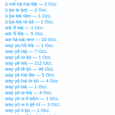
ū·mê·hiṯ·hal·lêḵ — 2 Occ.
ū·ḇə·le·ḵeṯ — 2 Occ.
ū·ḇə·leḵ·tām — 1 Occ.
ū·ḇə·leḵ·tə·ḵā — 2 Occ.
wā·’ê·laḵ — 1 Occ.
wā·’ê·lêḵ — 5 Occ.
wa·hă·laḵ·tem — 10 Occ.
way·ya·hă·lōḵ — 1 Occ.
way·yê·laḵ — 7 Occ.
way·yê·lə·ḵū — 1 Occ.
way·yê·leḵ — 212 Occ.
way·yê·lê·ḵū — 99 Occ.
way·yiṯ·hal·lêḵ — 5 Occ.
way·yiṯ·hal·lə·ḵū — 4 Occ.
way·yō·laḵ — 1 Occ.
way·yō·w·leḵ — 4 Occ.
way·yō·w·lî·ḵêm — 1 Occ.
way·yō·w·li·ḵê·nî — 3 Occ.
way·yō·li·ḵū — 1 Occ.