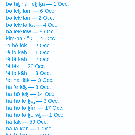
bə·hiṯ·hal·leḵ·ḵā — 1 Occ.
bə·leḵ·tām — 6 Occ.
bə·leḵ·tān — 2 Occ.
bə·leḵ·tə·ḵā — 4 Occ.
bə·leḵ·tōw — 6 Occ.
ḵim·hal·lêḵ — 1 Occ.
’e·hĕ·lōḵ — 2 Occ.
’ê·lə·ḵāh — 1 Occ.
’ê·lă·ḵāh — 2 Occ.
’ê·lêḵ — 26 Occ.
’ê·lə·ḵāh — 8 Occ.
’eṯ·hal·lêḵ — 3 Occ.
ha·’ê·lêḵ — 3 Occ.
ha·hō·lêḵ — 14 Occ.
ha·hō·le·ḵeṯ — 3 Occ.
ha·hō·lə·ḵîm — 17 Occ.
ha·hō·lə·ḵō·wṯ — 1 Occ.
hā·laḵ — 59 Occ.
hā·lā·ḵāh — 1 Occ.