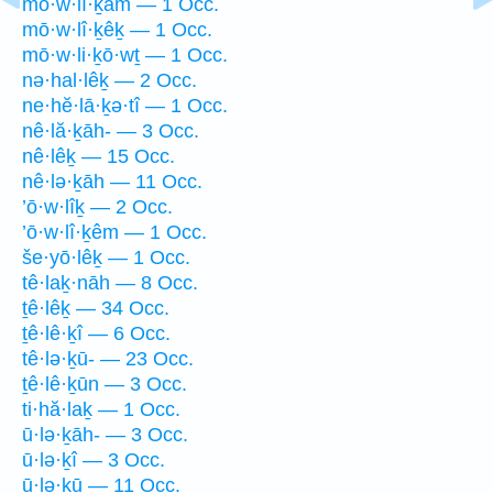
mō·w·lî·ḵām — 1 Occ.
mō·w·lî·ḵêḵ — 1 Occ.
mō·w·li·ḵō·wṯ — 1 Occ.
nə·hal·lêḵ — 2 Occ.
ne·hĕ·lā·ḵə·tî — 1 Occ.
nê·lă·ḵāh- — 3 Occ.
nê·lêḵ — 15 Occ.
nê·lə·ḵāh — 11 Occ.
’ō·w·lîḵ — 2 Occ.
’ō·w·lî·ḵêm — 1 Occ.
še·yō·lêḵ — 1 Occ.
tê·laḵ·nāh — 8 Occ.
ṯê·lêḵ — 34 Occ.
ṯê·lê·ḵî — 6 Occ.
tê·lə·ḵū- — 23 Occ.
ṯê·lê·ḵūn — 3 Occ.
ti·hă·laḵ — 1 Occ.
ū·lə·ḵāh- — 3 Occ.
ū·lə·ḵî — 3 Occ.
ū·lə·ḵū — 11 Occ.