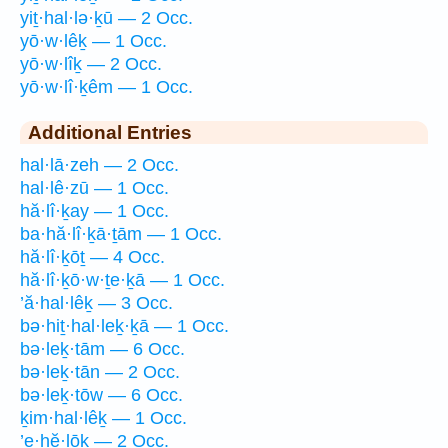
yiṯ·hal·lə·ḵū — 2 Occ.
yō·w·lêḵ — 1 Occ.
yō·w·lîḵ — 2 Occ.
yō·w·lî·ḵêm — 1 Occ.
Additional Entries
hal·lā·zeh — 2 Occ.
hal·lê·zū — 1 Occ.
hă·lî·ḵay — 1 Occ.
ba·hă·lî·ḵā·ṯām — 1 Occ.
hă·lî·ḵōṯ — 4 Occ.
hă·lî·ḵō·w·ṯe·ḵā — 1 Occ.
’ă·hal·lêḵ — 3 Occ.
bə·hiṯ·hal·leḵ·ḵā — 1 Occ.
bə·leḵ·tām — 6 Occ.
bə·leḵ·tān — 2 Occ.
bə·leḵ·tōw — 6 Occ.
ḵim·hal·lêḵ — 1 Occ.
’e·hĕ·lōḵ — 2 Occ.