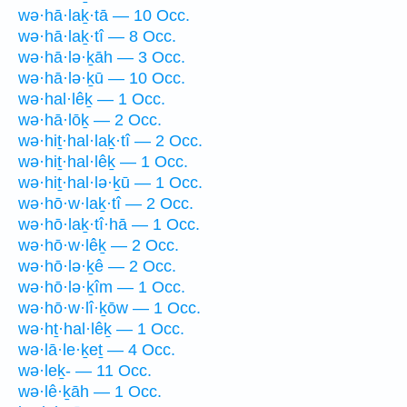
wə·hā·laḵ·tā — 10 Occ.
wə·hā·laḵ·tî — 8 Occ.
wə·hā·lə·ḵāh — 3 Occ.
wə·hā·lə·ḵū — 10 Occ.
wə·hal·lêḵ — 1 Occ.
wə·hā·lōḵ — 2 Occ.
wə·hiṯ·hal·laḵ·tî — 2 Occ.
wə·hiṯ·hal·lêḵ — 1 Occ.
wə·hiṯ·hal·lə·ḵū — 1 Occ.
wə·hō·w·laḵ·tî — 2 Occ.
wə·hō·laḵ·tî·hā — 1 Occ.
wə·hō·w·lêḵ — 2 Occ.
wə·hō·lə·ḵê — 2 Occ.
wə·hō·lə·ḵîm — 1 Occ.
wə·hō·w·lî·ḵōw — 1 Occ.
wə·hṯ·hal·lêḵ — 1 Occ.
wə·lā·le·ḵeṯ — 4 Occ.
wə·leḵ- — 11 Occ.
wə·lê·ḵāh — 1 Occ.