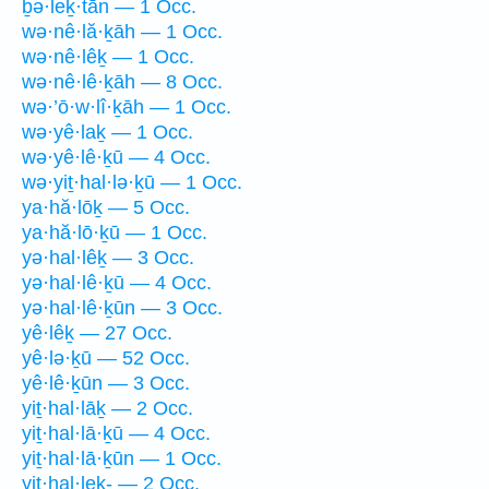
ḇə·leḵ·tān — 1 Occ.
wə·nê·lă·ḵāh — 1 Occ.
wə·nê·lêḵ — 1 Occ.
wə·nê·lê·ḵāh — 8 Occ.
wə·’ō·w·lî·ḵāh — 1 Occ.
wə·yê·laḵ — 1 Occ.
wə·yê·lê·ḵū — 4 Occ.
wə·yiṯ·hal·lə·ḵū — 1 Occ.
ya·hă·lōḵ — 5 Occ.
ya·hă·lō·ḵū — 1 Occ.
yə·hal·lêḵ — 3 Occ.
yə·hal·lê·ḵū — 4 Occ.
yə·hal·lê·ḵūn — 3 Occ.
yê·lêḵ — 27 Occ.
yê·lə·ḵū — 52 Occ.
yê·lê·ḵūn — 3 Occ.
yiṯ·hal·lāḵ — 2 Occ.
yiṯ·hal·lā·ḵū — 4 Occ.
yiṯ·hal·lā·ḵūn — 1 Occ.
yiṯ·hal·leḵ- — 2 Occ.