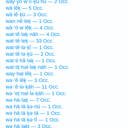
way·yō·w·lî·ḵu·hū — 2 Occ.
wā·lêḵ — 5 Occ.
wā·lê·ḵū — 3 Occ.
wan·nê·leḵ — 1 Occ.
wā·’ō·w·lêḵ — 4 Occ.
wat·tê·laḵ·nāh — 4 Occ.
wat·tê·leḵ — 33 Occ.
wat·tê·lə·ḵî — 1 Occ.
wat·tê·lə·ḵū — 2 Occ.
wat·ti·hă·laḵ — 1 Occ.
wat·tiṯ·hal·laḵ·nāh — 1 Occ.
way·hal·lêḵ — 1 Occ.
wə·’ê·lêḵ — 3 Occ.
wə·’ê·lə·ḵāh — 11 Occ.
wə·’eṯ·hal·lə·ḵāh — 1 Occ.
wə·hā·laḵ — 7 Occ.
wə·hā·lā·ḵə·nū — 1 Occ.
wə·hā·lā·ḵə·tā — 1 Occ.
wə·hā·lā·ḵə·tî — 1 Occ.
wə·hā·laḵt — 3 Occ.