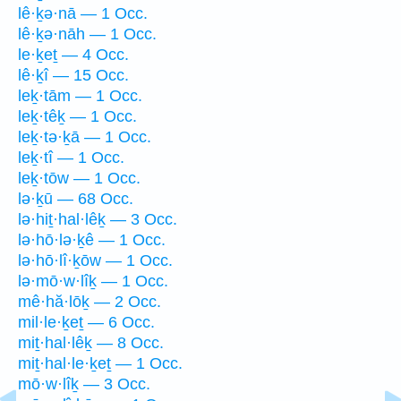
lê·ḵə·nā — 1 Occ.
lê·ḵə·nāh — 1 Occ.
le·ḵeṯ — 4 Occ.
lê·ḵî — 15 Occ.
leḵ·tām — 1 Occ.
leḵ·têḵ — 1 Occ.
leḵ·tə·ḵā — 1 Occ.
leḵ·tî — 1 Occ.
leḵ·tōw — 1 Occ.
lə·ḵū — 68 Occ.
lə·hiṯ·hal·lêḵ — 3 Occ.
lə·hō·lə·ḵê — 1 Occ.
lə·hō·lî·ḵōw — 1 Occ.
lə·mō·w·lîḵ — 1 Occ.
mê·hă·lōḵ — 2 Occ.
mil·le·ḵeṯ — 6 Occ.
miṯ·hal·lêḵ — 8 Occ.
miṯ·hal·le·ḵeṯ — 1 Occ.
mō·w·lîḵ — 3 Occ.