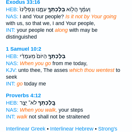
Exodus 33:16
וְעַמֶּ֔ךָ הֲל֖וֹא
בְּלֶכְתְּךָ֣
עִמָּ֑נוּ וְנִפְלֵ֙ינוּ֙
HEB:
NAS:
I and Your people?
Is it not by Your going
with us, so that we, I and Your people,
INT:
your people not
along
with may be
distinguished
1 Samuel 10:2
בְּלֶכְתְּךָ֤
הַיּוֹם֙ מֵעִמָּדִ֔י
HEB:
NAS:
When you go
from me today,
KJV:
unto thee, The asses
which thou wentest
to
seek
INT:
go
today me
Proverbs 4:12
בְּֽ֭לֶכְתְּךָ
לֹא־ יֵצַ֣ר
HEB:
NAS:
When you walk,
your steps
INT:
walk
not shall not be straitened
Interlinear Greek
•
Interlinear Hebrew
•
Strong's