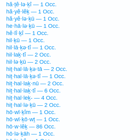
hă·ṯê·lə·ḵî — 1 Occ.
hă·yê·lêḵ — 1 Occ.
hă·yê·lə·ḵū — 1 Occ.
he·hā·lə·ḵū — 1 Occ.
hê·lî·ḵî — 1 Occ.
hil·ḵū — 1 Occ.
hil·lā·ḵə·tî — 1 Occ.
hil·laḵ·tî — 2 Occ.
hil·lə·ḵū — 2 Occ.
hiṯ·hal·lā·ḵə·tā — 2 Occ.
hiṯ·hal·lā·ḵə·tî — 1 Occ.
hiṯ·hal·laḵ·nū — 2 Occ.
hiṯ·hal·laḵ·tî — 6 Occ.
hiṯ·hal·leḵ- — 4 Occ.
hiṯ·hal·lə·ḵū — 2 Occ.
hō·wl·ḵîm — 1 Occ.
hō·wl·ḵō·wṯ — 1 Occ.
hō·w·lêḵ — 86 Occ.
hō·lə·ḵāh — 1 Occ.