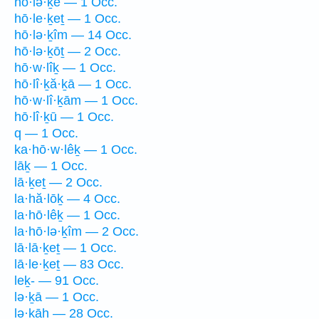
hō·lə·ḵê — 1 Occ.
hō·le·ḵeṯ — 1 Occ.
hō·lə·ḵîm — 14 Occ.
hō·lə·ḵōṯ — 2 Occ.
hō·w·lîḵ — 1 Occ.
hō·lî·ḵă·ḵā — 1 Occ.
hō·w·lî·ḵām — 1 Occ.
hō·lî·ḵū — 1 Occ.
q — 1 Occ.
ka·hō·w·lêḵ — 1 Occ.
lāḵ — 1 Occ.
lā·ḵeṯ — 2 Occ.
la·hă·lōḵ — 4 Occ.
la·hō·lêḵ — 1 Occ.
la·hō·lə·ḵîm — 2 Occ.
lā·lā·ḵeṯ — 1 Occ.
lā·le·ḵeṯ — 83 Occ.
leḵ- — 91 Occ.
lə·ḵā — 1 Occ.
lə·ḵāh — 28 Occ.