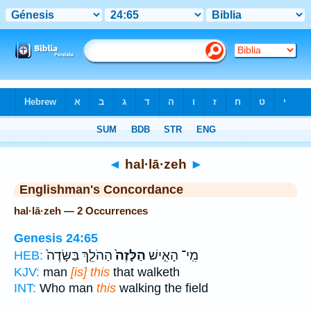
Bible
>
Strong's
> Hebrew
◄
hal·lā·zeh
►
Englishman's Concordance
hal·lā·zeh — 2 Occurrences
Genesis 24:65
מִֽי־ הָאִ֤ישׁ
הַלָּזֶה֙
הַהֹלֵ֤ךְ בַּשָּׂדֶה֙
HEB:
KJV:
man
[is] this
that walketh
INT:
Who man
this
walking the field