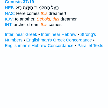
Genesis 37:19
בַּ֛עַל הַחֲלֹמ֥וֹת
הַלָּזֶ֖ה
בָּֽא׃
HEB:
NAS:
Here comes
this
dreamer!
KJV:
to another,
Behold, this
dreamer
INT:
archer dream
this
comes
Interlinear Greek
•
Interlinear Hebrew
•
Strong's
Numbers
•
Englishman's Greek Concordance
•
Englishman's Hebrew Concordance
•
Parallel Texts