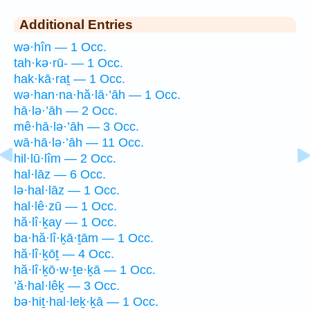
Additional Entries
wə·hîn — 1 Occ.
tah·kə·rū- — 1 Occ.
hak·kā·raṯ — 1 Occ.
wə·han·na·hă·lā·’āh — 1 Occ.
hā·lə·’āh — 2 Occ.
mê·hā·lə·’āh — 3 Occ.
wā·hā·lə·’āh — 11 Occ.
hil·lū·lîm — 2 Occ.
hal·lāz — 6 Occ.
lə·hal·lāz — 1 Occ.
hal·lê·zū — 1 Occ.
hă·lî·ḵay — 1 Occ.
ba·hă·lî·ḵā·ṯām — 1 Occ.
hă·lî·ḵōṯ — 4 Occ.
hă·lî·ḵō·w·ṯe·ḵā — 1 Occ.
’ă·hal·lêḵ — 3 Occ.
bə·hiṯ·hal·leḵ·ḵā — 1 Occ.