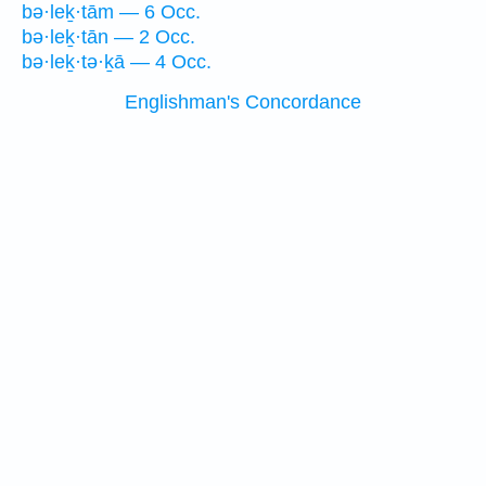
bə·leḵ·tām — 6 Occ.
bə·leḵ·tān — 2 Occ.
bə·leḵ·tə·ḵā — 4 Occ.
Englishman's Concordance