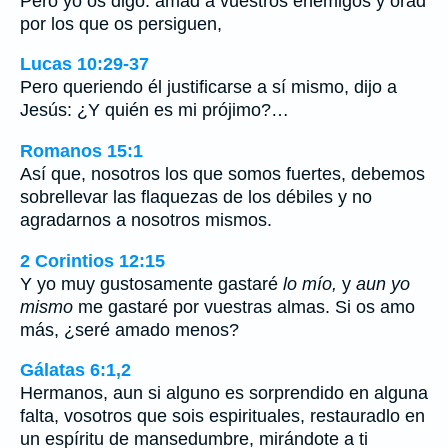
Pero yo os digo: amad a vuestros enemigos y orad
por los que os persiguen,
Lucas 10:29-37
Pero queriendo él justificarse a sí mismo, dijo a
Jesús: ¿Y quién es mi prójimo?…
Romanos 15:1
Así que, nosotros los que somos fuertes, debemos
sobrellevar las flaquezas de los débiles y no
agradarnos a nosotros mismos.
2 Corintios 12:15
Y yo muy gustosamente gastaré
lo mío,
y
aun yo
mismo
me gastaré por vuestras almas. Si os amo
más, ¿seré amado menos?
Gálatas 6:1,2
Hermanos, aun si alguno es sorprendido en alguna
falta, vosotros que sois espirituales, restauradlo en
un espíritu de mansedumbre, mirándote a ti