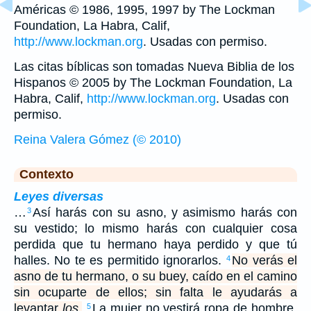
Américas © 1986, 1995, 1997 by The Lockman
Foundation, La Habra, Calif,
http://www.lockman.org
. Usadas con permiso.
Las citas bíblicas son tomadas Nueva Biblia de los
Hispanos © 2005 by The Lockman Foundation, La
Habra, Calif,
http://www.lockman.org
. Usadas con
permiso.
Reina Valera Gómez (© 2010)
Contexto
Leyes diversas
…
Así harás con su asno, y asimismo harás con
3
su vestido; lo mismo harás con cualquier cosa
perdida que tu hermano haya perdido y que tú
halles. No te es permitido ignorarlos.
No verás el
4
asno de tu hermano, o su buey, caído en el camino
sin ocuparte de ellos; sin falta le ayudarás a
levantar
los.
La mujer no vestirá ropa de hombre,
5