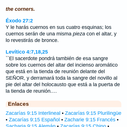
the corners.
Éxodo 27:2
Y le harás cuernos en sus cuatro esquinas; los
cuernos serán de una misma
pieza
con el altar, y
lo revestirás de bronce.
Levítico 4:7,18,25
``El sacerdote pondrá también de esa sangre
sobre los cuernos del altar del incienso aromático
que está en la tienda de reunión delante del
SEÑOR, y derramará toda la sangre del novillo al
pie del altar del holocausto que está a la puerta de
la tienda de reunión.…
Enlaces
Zacarías 9:15 Interlineal
•
Zacarías 9:15 Plurilingüe
•
Zacarías 9:15 Español
•
Zacharie 9:15 Francés
•
Sacharja 9:15 Alemán
•
Zacarías 9:15 Chino
•