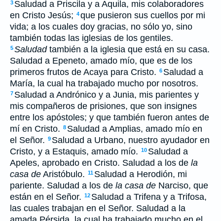
Saludad a Priscila y a Aquila, mis colaboradores
3
en Cristo Jesús;
que pusieron sus cuellos por mi
4
vida; a los cuales doy gracias, no sólo yo, sino
también todas las iglesias de los gentiles.
Saludad
también a la iglesia que está en su casa.
5
Saludad a Epeneto, amado mío, que es de los
primeros frutos de Acaya para Cristo.
Saludad a
6
María, la cual ha trabajado mucho por nosotros.
Saludad a Andrónico y a Junia, mis parientes y
7
mis compañeros de prisiones, que son insignes
entre los apóstoles; y que también fueron antes de
mí en Cristo.
Saludad a Amplias, amado mío en
8
el Señor.
Saludad a Urbano, nuestro ayudador en
9
Cristo, y a Estaquis, amado mío.
Saludad a
10
Apeles, aprobado en Cristo. Saludad a los de
la
casa de
Aristóbulo.
Saludad a Herodión, mi
11
pariente. Saludad a los de
la casa de
Narciso, que
están en el Señor.
Saludad a Trifena y a Trifosa,
12
las cuales trabajan en el Señor. Saludad a la
amada Pérsida, la cual ha trabajado mucho en el