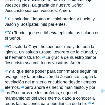
vuestros pies. La gracia de nuestro Señor
Jesucristo
sea
con vosotros. Amén.
Os saludan Timoteo mi colaborador, y Lucio, y
21
Jasón y Sosípater, mis parientes.
Yo Tercio, que escribí
esta
epístola, os saludo en
22
el Señor.
Os saluda Gayo, hospedador mío y de toda la
23
iglesia. Os saluda Erasto, tesorero de la ciudad, y
el hermano Cuarto.
La gracia de nuestro Señor
24
Jesucristo
sea
con todos vosotros. Amén.
Y al que tiene poder para confirmaros según mi
25
evangelio y la predicación de Jesucristo, según la
revelación del misterio encubierto desde tiempos
eternos,
pero ahora es hecho manifiesto, y por
26
las Escrituras de los profetas, según el
mandamiento del Dios eterno, dado a conocer a
todas las naciones para obediencia de la fe.
Al
27