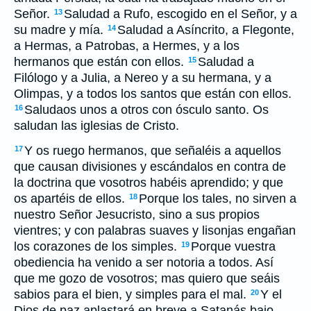
Señor.
Saludad a Rufo, escogido en el Señor, y a
13
su madre y mía.
Saludad a Asíncrito, a Flegonte,
14
a Hermas, a Patrobas, a Hermes, y a los
hermanos que están con ellos.
Saludad a
15
Filólogo y a Julia, a Nereo y a su hermana, y a
Olimpas, y a todos los santos que están con ellos.
Saludaos unos a otros con ósculo santo. Os
16
saludan las iglesias de Cristo.
Y os ruego hermanos, que señaléis a aquellos
17
que causan divisiones y escándalos en contra de
la doctrina que vosotros habéis aprendido; y que
os apartéis de ellos.
Porque los tales, no sirven a
18
nuestro Señor Jesucristo, sino a sus propios
vientres; y con palabras suaves y lisonjas engañan
los corazones de los simples.
Porque vuestra
19
obediencia ha venido a ser notoria a todos. Así
que me gozo de vosotros; mas quiero que seáis
sabios para el bien, y simples para el mal.
Y el
20
Dios de paz aplastará en breve a Satanás bajo