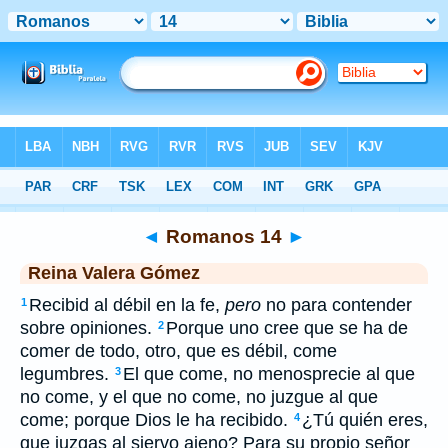
Biblia
>
RVG
> Romanos 14
◄
Romanos 14
►
Reina Valera Gómez
Recibid al débil en la fe,
pero
no para contender
1
sobre opiniones.
Porque uno cree que se ha de
2
comer de todo, otro, que es débil, come
legumbres.
El que come, no menosprecie al que
3
no come, y el que no come, no juzgue al que
come; porque Dios le ha recibido.
¿Tú quién eres,
4
que juzgas al siervo ajeno? Para su propio señor