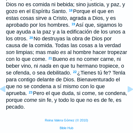
Dios no es comida ni bebida; sino justicia, y paz, y
gozo en el Espíritu Santo.
Porque el que en
18
estas cosas sirve a Cristo, agrada a Dios, y es
aprobado por los hombres.
Así que, sigamos lo
19
que ayuda a la paz y a la edificación de los unos a
los otros.
No destruyas la obra de Dios por
20
causa de la comida. Todas las cosas a la verdad
son
limpias; mas malo
es
al hombre hacer tropezar
con lo que come.
Bueno
es
no comer carne, ni
21
beber vino, ni
nada
en que tu hermano tropiece, o
se ofenda, o sea debilitado.
¿Tienes tú fe? Tenla
22
para contigo delante de Dios. Bienaventurado el
que no se condena a sí mismo con lo que
aprueba.
Pero el que duda, si come, se condena,
23
porque
come
sin fe, y todo lo que no es de fe, es
pecado.
Reina Valera Gómez (© 2010)
Bible Hub