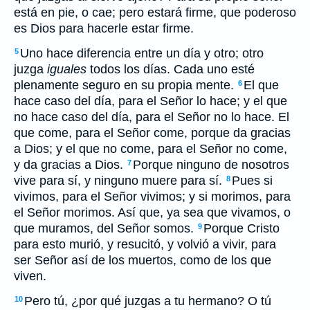
está en pie, o cae; pero estará firme, que poderoso
es Dios para hacerle estar firme.
Uno hace diferencia entre un día y otro; otro
5
juzga
iguales
todos los días. Cada uno esté
plenamente seguro en su propia mente.
El que
6
hace caso del día, para el Señor lo hace; y el que
no hace caso del día, para el Señor no lo hace. El
que come, para el Señor come, porque da gracias
a Dios; y el que no come, para el Señor no come,
y da gracias a Dios.
Porque ninguno de nosotros
7
vive para sí, y ninguno muere para sí.
Pues si
8
vivimos, para el Señor vivimos; y si morimos, para
el Señor morimos. Así que, ya sea que vivamos, o
que muramos, del Señor somos.
Porque Cristo
9
para esto murió, y resucitó, y volvió a vivir, para
ser Señor así de los muertos, como de los que
viven.
Pero tú, ¿por qué juzgas a tu hermano? O tú
10