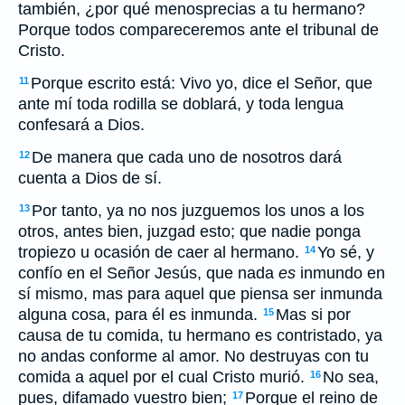
también, ¿por qué menosprecias a tu hermano?
Porque todos compareceremos ante el tribunal de
Cristo.
Porque escrito está: Vivo yo, dice el Señor, que
11
ante mí toda rodilla se doblará, y toda lengua
confesará a Dios.
De manera que cada uno de nosotros dará
12
cuenta a Dios de sí.
Por tanto, ya no nos juzguemos los unos a los
13
otros, antes bien, juzgad esto; que nadie ponga
tropiezo u ocasión de caer al hermano.
Yo sé, y
14
confío en el Señor Jesús, que nada
es
inmundo en
sí mismo, mas para aquel que piensa ser inmunda
alguna cosa, para él es inmunda.
Mas si por
15
causa de tu comida, tu hermano es contristado, ya
no andas conforme al amor. No destruyas con tu
comida a aquel por el cual Cristo murió.
No sea,
16
pues, difamado vuestro bien;
Porque el reino de
17